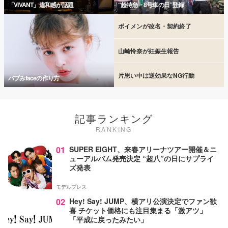
「VIVANT」違和感が話題
“超特急・8号車の日”登録
ボイメンが改名・契約終了
山崎怜奈が妊娠生報告
片思い中は逆効果なNG行動
バブみfaceの作り方
記事ランキング
RANKING
01
SUPER EIGHT、来春アリーナツアー開催＆ニ
ューアルバム発売決定 “超八”の日にサプライ
ズ発表
モデルプレス
02
Hey! Say! JUMP、横アリ公演決定でファン歓
喜 チケット価格にも注目集まる「激アツ」
「平成に戻ったみたい」