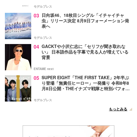
モデルプレス
03
日向坂46、18枚目シングル「イチャイチャ
虫」リリース決定 8月9日フォーメーション発
表へ
モデルプレス
04
GACKTや小沢仁志に「セリフが聞き取れな
い」 日本語作品を字幕で見る人が増えている
背景
ENTAME next
05
SUPER EIGHT「THE FIRST TAKE」2年半ぶ
り登場「無責任ヒーロー」一発撮り 令和8年8
月8日公開・THEイナズマ戦隊と特別パフォー
マンス
モデルプレス
もっとみる