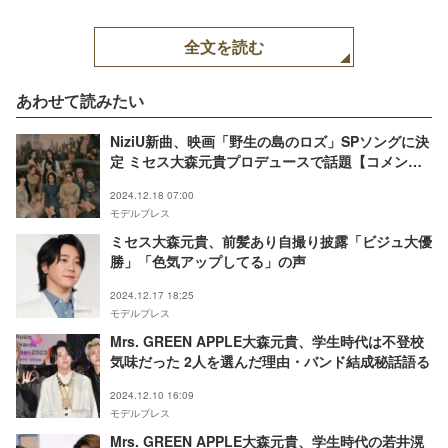
全文を読む
あわせて読みたい
NiziU新曲、映画「野生の島のロズ」SPソングに決
定 ミセス大森元貴プロデュースで話題【コメン
ト】
2024.12.18 07:00
モデルプレス
ミセス大森元貴、前髪あり自撮り披露「ビジュ大優
勝」「色気アップしてる」の声
2024.12.17 18:25
モデルプレス
Mrs. GREEN APPLE大森元貴、学生時代は不登校
気味だった 2人を選んだ理由・バンド結成秘話語る
2024.12.10 16:09
モデルプレス
Mrs. GREEN APPLE大森元貴、学生時代の若井滉