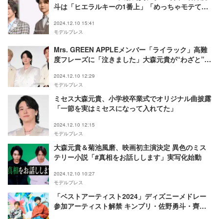
斗は「ヒエラルキーの1番上」「めっちゃモテて
た」打ち解けたきっかけは？
2024.12.10 15:41
モデルプレス
Mrs. GREEN APPLEメンバー「ライラック」高難
度フレーズに「泣きました」大森元貴が“わざと”作
る理由とは
2024.12.10 12:29
モデルプレス
ミセス大森元貴、小学校卒業式でオリジナル曲披露
「一節を実はミセスになって入れてた」
2024.12.10 12:15
モデルプレス
大森元貴＆菊池風磨、映画初主演決定 異色のミス
テリー小説「#真相をお話しします」実写化始動
2024.12.10 10:27
モデルプレス
「ベストアーティスト2024」ディズニーメドレー
参加アーティスト解禁 キンプリ・佐野勇斗・齊藤
京子ら出演