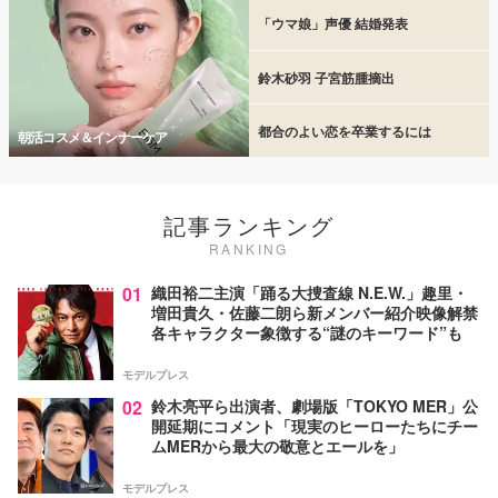
「ウマ娘」声優 結婚発表
鈴木砂羽 子宮筋腫摘出
都合のよい恋を卒業するには
朝活コスメ＆インナーケア
記事ランキング
RANKING
01
織田裕二主演「踊る大捜査線 N.E.W.」趣里・
増田貴久・佐藤二朗ら新メンバー紹介映像解禁
各キャラクター象徴する“謎のキーワード”も
モデルプレス
02
鈴木亮平ら出演者、劇場版「TOKYO MER」公
開延期にコメント「現実のヒーローたちにチー
ムMERから最大の敬意とエールを」
モデルプレス