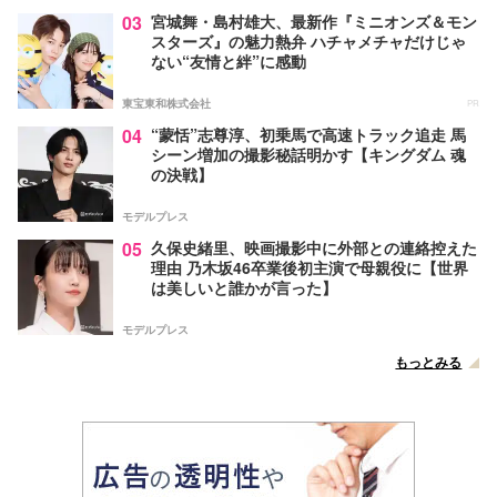
03
宮城舞・島村雄大、最新作『ミニオンズ＆モン
スターズ』の魅力熱弁 ハチャメチャだけじゃ
ない“友情と絆”に感動
東宝東和株式会社
PR
04
“蒙恬”志尊淳、初乗馬で高速トラック追走 馬
シーン増加の撮影秘話明かす【キングダム 魂
の決戦】
モデルプレス
05
久保史緒里、映画撮影中に外部との連絡控えた
理由 乃木坂46卒業後初主演で母親役に【世界
は美しいと誰かが言った】
モデルプレス
もっとみる