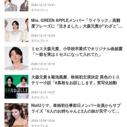
た」打ち解けたきっかけは？
2024.12.10 15:41
モデルプレス
Mrs. GREEN APPLEメンバー「ライラック」高難
度フレーズに「泣きました」大森元貴が“わざと”作
る理由とは
2024.12.10 12:29
モデルプレス
ミセス大森元貴、小学校卒業式でオリジナル曲披露
「一節を実はミセスになって入れてた」
2024.12.10 12:15
モデルプレス
大森元貴＆菊池風磨、映画初主演決定 異色のミス
テリー小説「#真相をお話しします」実写化始動
2024.12.10 10:27
モデルプレス
NiziUリマ、単独初仕事前日メンバー全員からサプ
ライズ「6人のお姉ちゃんと2人の妹が見守ってる
よって」
2024.12.06 13:24
モデルプレス