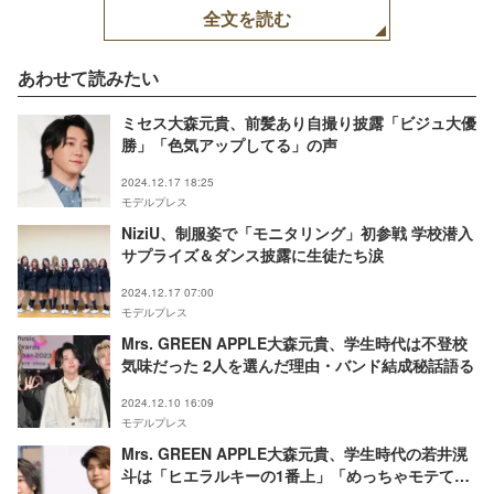
全文を読む
あわせて読みたい
ミセス大森元貴、前髪あり自撮り披露「ビジュ大優
勝」「色気アップしてる」の声
2024.12.17 18:25
モデルプレス
NiziU、制服姿で「モニタリング」初参戦 学校潜入
サプライズ＆ダンス披露に生徒たち涙
2024.12.17 07:00
モデルプレス
Mrs. GREEN APPLE大森元貴、学生時代は不登校
気味だった 2人を選んだ理由・バンド結成秘話語る
2024.12.10 16:09
モデルプレス
Mrs. GREEN APPLE大森元貴、学生時代の若井滉
斗は「ヒエラルキーの1番上」「めっちゃモテて