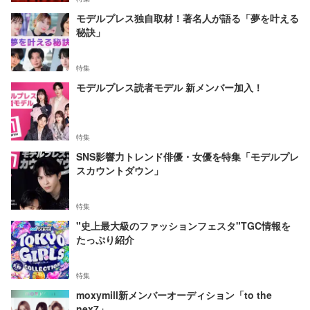
モデルプレス独自取材！著名人が語る「夢を叶える
秘訣」
特集
モデルプレス読者モデル 新メンバー加入！
特集
SNS影響力トレンド俳優・女優を特集「モデルプレ
スカウントダウン」
特集
"史上最大級のファッションフェスタ"TGC情報を
たっぷり紹介
特集
moxymill新メンバーオーディション「to the
nex7」