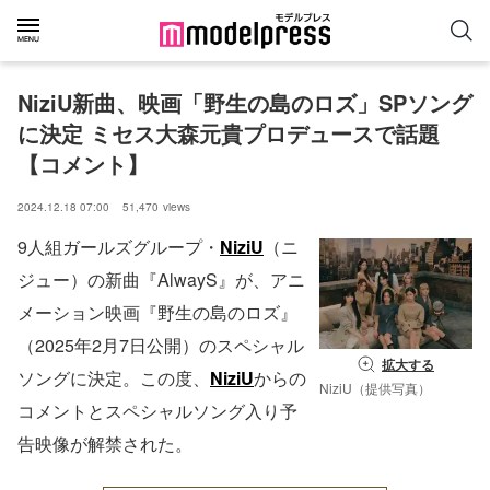
NiziU新曲、映画「野生の島のロズ」SPソング
に決定 ミセス大森元貴プロデュースで話題
【コメント】
2024.12.18 07:00
51,470
views
9人組ガールズグループ・
NiziU
（ニ
ジュー）の新曲『AlwayS』が、アニ
メーション映画『野生の島のロズ』
（2025年2月7日公開）のスペシャル
拡大する
ソングに決定。この度、
NiziU
からの
NiziU（提供写真）
コメントとスペシャルソング入り予
告映像が解禁された。