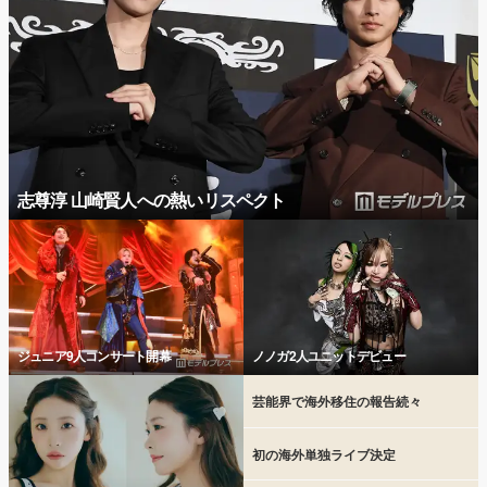
志尊淳 山崎賢人への熱いリスペクト
ジュニア9人コンサート開幕
ノノガ2人ユニットデビュー
芸能界で海外移住の報告続々
初の海外単独ライブ決定