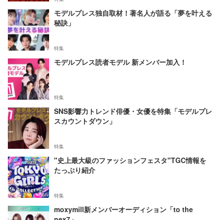
モデルプレス独自取材！著名人が語る「夢を叶える
秘訣」
特集
モデルプレス読者モデル 新メンバー加入！
特集
SNS影響力トレンド俳優・女優を特集「モデルプレ
スカウントダウン」
特集
"史上最大級のファッションフェスタ"TGC情報を
たっぷり紹介
特集
moxymill新メンバーオーディション「to the
nex7」