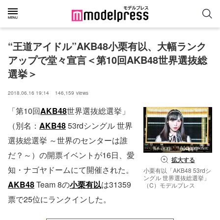
“王道アイドル”AKB48小栗有以、大幅ランク
アップで堂々宣言＜第10回AKB48世界選抜総
選挙＞
2018.06.16 19:14
146,159
views
「第10回
AKB48
世界選抜総選挙」
（別名：
AKB48
53rdシングル 世界
選抜総選挙 ～世界のセンターは誰
だ？～）の開票イベントが16日、愛
拡大する
知・ナゴヤドームにて開催された。
小栗有以「AKB48 53rdシ
ングル 世界選抜総選挙」
AKB48
Team 8の
小栗有以
は31359
（C）モデルプレス
票で25位にランクインした。