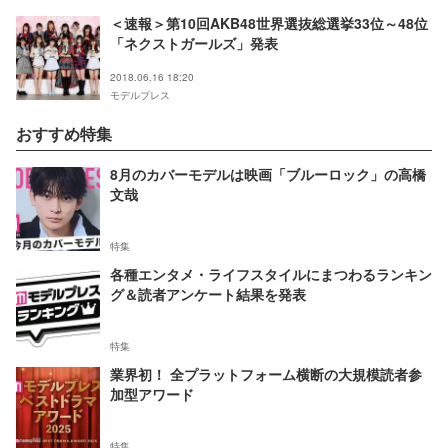
＜速報＞第10回AKB48世界選抜総選挙33位～48位
「ネクストガールズ」発表
2018.06.16 18:20
モデルプレス
おすすめ特集
8月のカバーモデルは映画「ブルーロック」の高橋
文哉
特集
各種エンタメ・ライフスタイルにまつわるランキン
グ＆読者アンケート結果を発表
特集
業界初！ 全プラットフォーム横断の大規模読者参
加型アワード
特集