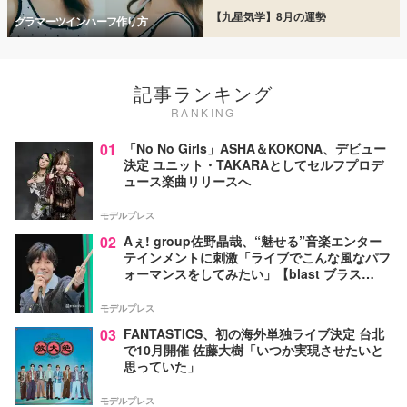
【九星気学】8月の運勢
グラマーツインハーフ作り方
記事ランキング
RANKING
01
「No No Girls」ASHA＆KOKONA、デビュー
決定 ユニット・TAKARAとしてセルフプロデ
ュース楽曲リリースへ
モデルプレス
02
Aぇ! group佐野晶哉、“魅せる”音楽エンター
テインメントに刺激「ライブでこんな風なパフ
ォーマンスをしてみたい」【blast ブラス
ト！】
モデルプレス
03
FANTASTICS、初の海外単独ライブ決定 台北
で10月開催 佐藤大樹「いつか実現させたいと
思っていた」
モデルプレス