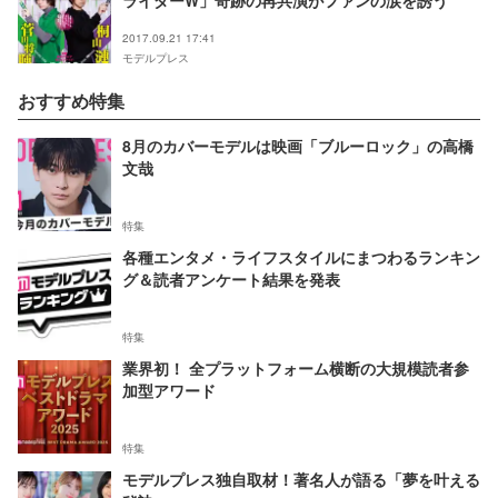
ライダーW」奇跡の再共演がファンの涙を誘う
2017.09.21 17:41
モデルプレス
おすすめ特集
8月のカバーモデルは映画「ブルーロック」の高橋
文哉
特集
各種エンタメ・ライフスタイルにまつわるランキン
グ＆読者アンケート結果を発表
特集
業界初！ 全プラットフォーム横断の大規模読者参
加型アワード
特集
モデルプレス独自取材！著名人が語る「夢を叶える