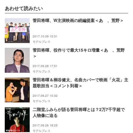
あわせて読みたい
菅田将暉、W主演映画の続編提案＜あゝ、荒野＞
2017.10.09 15:31
モデルプレス
菅田将暉、役作りで最大15キロ増量＜あゝ、荒野
＞
2017.09.28 17:51
モデルプレス
菅田将暉＆桐谷健太、名曲カバーで映画「火花」主
題歌担当＜コメント到着＞
2017.09.27 10:32
モデルプレス
二階堂ふみらが語る菅田将暉とは？2万7千字超で
人物像に迫る
2017.09.26 18:25
モデルプレス