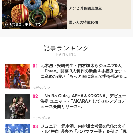
アソビ 米国拠点設立
賢い人の特徴20個
ハリポタコラボドーナツ
記事ランキング
RANKING
01
元木湧・安嶋秀生・内村颯太らジュニア9人
「Three」開幕 3人制作の新曲＆手描きセット
に込めた想い「もっと前に進んで夢を掴みた
い」【ゲネプロレポ】
モデルプレス
02
「No No Girls」ASHA＆KOKONA、デビュー
決定 ユニット・TAKARAとしてセルフプロデ
ュース楽曲リリースへ
モデルプレス
03
ジュニア・元木湧、内村颯太考案の“幻のタイ
トル”告白 過去の「パパママ一番」を例に「颯