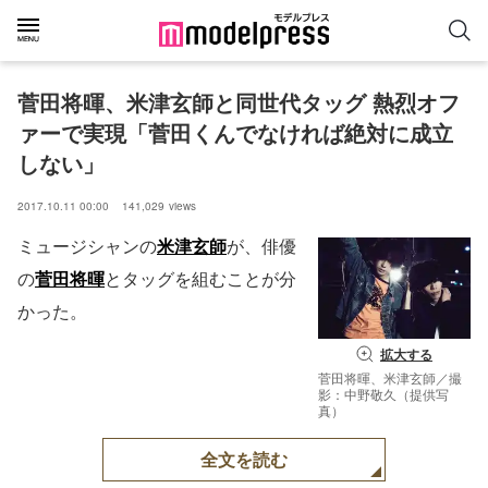
菅田将暉、米津玄師と同世代タッグ 熱烈オフ
ァーで実現「菅田くんでなければ絶対に成立
しない」
2017.10.11 00:00
141,029
views
ミュージシャンの
米津玄師
が、俳優
の
菅田将暉
とタッグを組むことが分
かった。
拡大する
菅田将暉、米津玄師／撮
影：中野敬久（提供写
真）
全文を読む