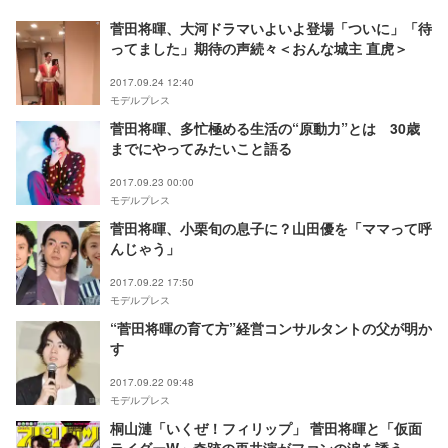
菅田将暉、大河ドラマいよいよ登場「ついに」「待
ってました」期待の声続々＜おんな城主 直虎＞
2017.09.24 12:40
モデルプレス
菅田将暉、多忙極める生活の“原動力”とは 30歳
までにやってみたいこと語る
2017.09.23 00:00
モデルプレス
菅田将暉、小栗旬の息子に？山田優を「ママって呼
んじゃう」
2017.09.22 17:50
モデルプレス
“菅田将暉の育て方”経営コンサルタントの父が明か
す
2017.09.22 09:48
モデルプレス
桐山漣「いくぜ！フィリップ」 菅田将暉と「仮面