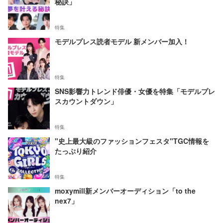
秘訣」
特集
モデルプレス読者モデル 新メンバー加入！
特集
SNS影響力トレンド俳優・女優を特集「モデルプレ
スカウントダウン」
特集
"史上最大級のファッションフェスタ"TGC情報を
たっぷり紹介
特集
moxymill新メンバーオーディション「to the
nex7」