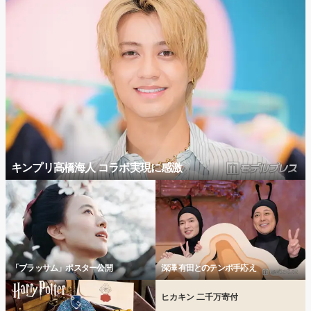
キンプリ高橋海人 コラボ実現に感激
「ブラッサム」ポスター公開
深澤 有田とのテンポ手応え
ヒカキン 二千万寄付