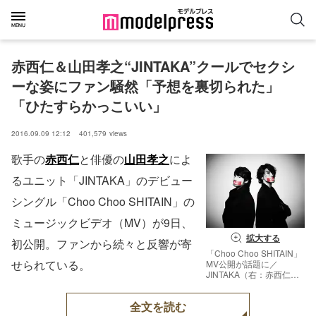
赤西仁＆山田孝之“JINTAKA”クールでセクシ
ーな姿にファン騒然「予想を裏切られた」
「ひたすらかっこいい」
2016.09.09 12:12
401,579
views
歌手の
赤西仁
と俳優の
山田孝之
によ
るユニット「JINTAKA」のデビュー
シングル「Choo Choo SHITAIN」の
ミュージックビデオ（MV）が9日、
拡大する
初公開。ファンから続々と反響が寄
「Choo Choo SHITAIN」
せられている。
MV公開が話題に／
JINTAKA（右：赤西仁、
左：山田孝之）
全文を読む