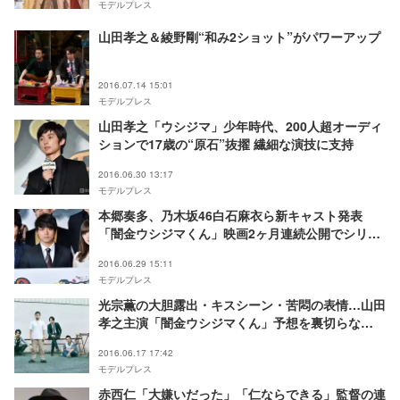
モデルプレス
山田孝之＆綾野剛“和み2ショット”がパワーアップ
2016.07.14 15:01
モデルプレス
山田孝之「ウシジマ」少年時代、200人超オーディ
ションで17歳の“原石”抜擢 繊細な演技に支持
2016.06.30 13:17
モデルプレス
本郷奏多、乃木坂46白石麻衣ら新キャスト発表
「闇金ウシジマくん」映画2ヶ月連続公開でシリー
ズ完結
2016.06.29 15:11
モデルプレス
光宗薫の大胆露出・キスシーン・苦悶の表情…山田
孝之主演「闇金ウシジマくん」予想を裏切らな
い“ヤバイ”映像公開
2016.06.17 17:42
モデルプレス
赤西仁「大嫌いだった」「仁ならできる」監督の連