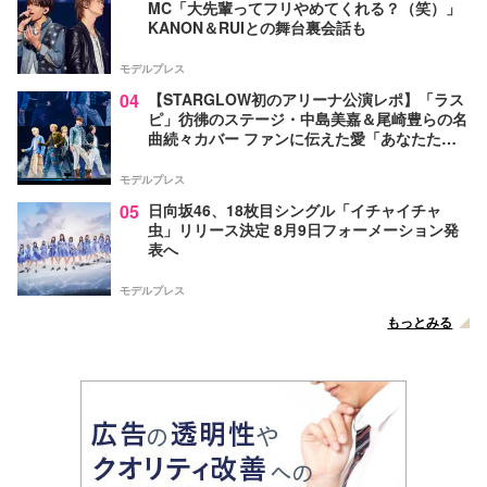
MC「大先輩ってフリやめてくれる？（笑）」
KANON＆RUIとの舞台裏会話も
モデルプレス
04
【STARGLOW初のアリーナ公演レポ】「ラス
ピ」彷彿のステージ・中島美嘉＆尾崎豊らの名
曲続々カバー ファンに伝えた愛「あなたたち
が生まれてきてくれたから幸せになったんだ」
モデルプレス
05
日向坂46、18枚目シングル「イチャイチャ
虫」リリース決定 8月9日フォーメーション発
表へ
モデルプレス
もっとみる