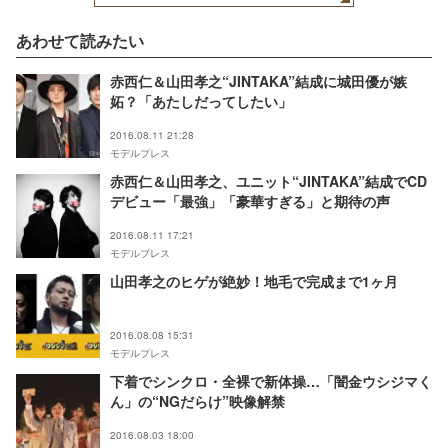
あわせて読みたい
赤西仁＆山田孝之“JINTAKA”結成に城田優が嫉
妬？「あたしだってしたい」
2016.08.11 21:28
モデルプレス
赤西仁＆山田孝之、ユニット“JINTAKA”結成でCD
デビュー「最強」「豪華すぎる」と期待の声
2016.08.11 17:21
モデルプレス
山田孝之のヒゲが絶妙！地毛で完成まで1ヶ月
2016.08.08 15:31
モデルプレス
下着でシンクロ・全裸で新体操…「闇金ウシジマく
ん」の“NGだらけ”映像解禁
2016.08.03 18:00