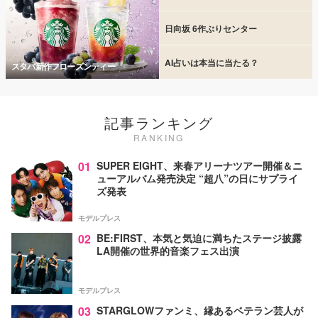
日向坂 6作ぶりセンター
AI占いは本当に当たる？
スタバ新作フローズンティー
記事ランキング
RANKING
01
SUPER EIGHT、来春アリーナツアー開催＆ニ
ューアルバム発売決定 “超八”の日にサプライ
ズ発表
モデルプレス
02
BE:FIRST、本気と気迫に満ちたステージ披露
LA開催の世界的音楽フェス出演
モデルプレス
03
STARGLOWファンミ、縁あるベテラン芸人が