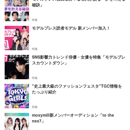
秘訣」
特集
モデルプレス読者モデル 新メンバー加入！
特集
SNS影響力トレンド俳優・女優を特集「モデルプレ
スカウントダウン」
特集
"史上最大級のファッションフェスタ"TGC情報を
たっぷり紹介
特集
moxymill新メンバーオーディション「to the
nex7」