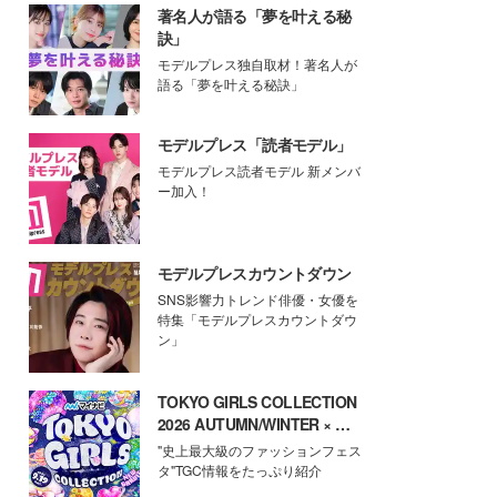
著名人が語る「夢を叶える秘
訣」
モデルプレス独自取材！著名人が
語る「夢を叶える秘訣」
モデルプレス「読者モデル」
モデルプレス読者モデル 新メンバ
ー加入！
モデルプレスカウントダウン
SNS影響力トレンド俳優・女優を
特集「モデルプレスカウントダウ
ン」
TOKYO GIRLS COLLECTION
2026 AUTUMN/WINTER × モ
デルプレス
"史上最大級のファッションフェス
タ"TGC情報をたっぷり紹介