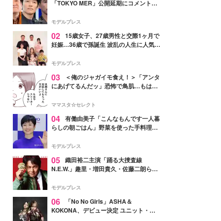
「TOKYO MER」公開延期にコメント
「現実のヒーローたちにチームMERから
最大の敬意とエールを」
モデルプレス
02
15歳女子、27歳男性と交際1ヶ月で
妊娠…36歳で孫誕生 波乱の人生に人気タ
レント思わずツッコミ「だいぶ危ねえ
よ！」
モデルプレス
03
＜俺のジャガイモ食え！＞「アンタ
にあげてるんだッ」恐怖で鳥肌…もはや
ストーカー？【第3話まんが】
ママスタ☆セレクト
04
有働由美子「こんなもんです一人暮
らしの朝ごはん」野菜を使った手料理公
開「作ってみたい」「ヘルシーで美味し
そう」と反響
モデルプレス
05
織田裕二主演「踊る大捜査線
N.E.W.」趣里・増田貴久・佐藤二朗ら新
メンバー紹介映像解禁 各キャラクター象
徴する“謎のキーワード”も
モデルプレス
06
「No No Girls」ASHA＆
KOKONA、デビュー決定 ユニット・
TAKARAとしてセルフプロデュース楽曲