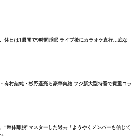
、休日は1週間で9時間睡眠 ライブ後にカラオケ直行…底な
・有村架純・杉野遥亮ら豪華集結 フジ新大型特番で貴重コラ
、“幽体離脱”マスターした過去「ようやくメンバーも信じて
は