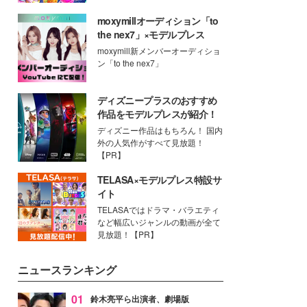
moxymillオーディション「to
the nex7」×モデルプレス
moxymill新メンバーオーディショ
ン「to the nex7」
ディズニープラスのおすすめ
作品をモデルプレスが紹介！
ディズニー作品はもちろん！ 国内
外の人気作がすべて見放題！
【PR】
TELASA×モデルプレス特設サ
イト
TELASAではドラマ・バラエティ
など幅広いジャンルの動画が全て
見放題！【PR】
ニュースランキング
01
鈴木亮平ら出演者、劇場版