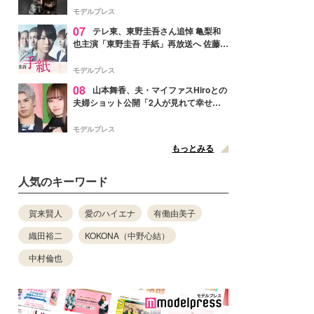
リリースへ
モデルプレス
07
テレ東、東野圭吾さん追悼 亀梨和
也主演「東野圭吾 手紙」再放送へ 佐藤隆
太・本田翼・中村倫也ら出演
モデルプレス
08
山本舞香、夫・マイファスHiroとの
夫婦ショット公開「2人が見れて幸せ」
「仲の良さが伝わってくる」と反響
モデルプレス
もっとみる
人気のキーワード
賀来賢人
愛のハイエナ
有働由美子
織田裕二
KOKONA（中野心結）
中村倫也