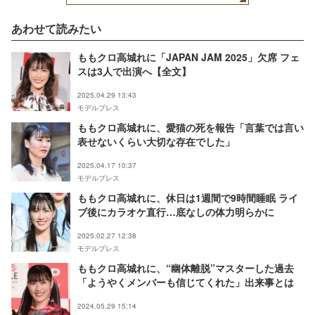
あわせて読みたい
ももクロ高城れに「JAPAN JAM 2025」欠席 フェ
スは3人で出演へ【全文】
2025.04.29 13:43
モデルプレス
ももクロ高城れに、愛猫の死を報告「言葉では言い
表せないくらい大切な存在でした」
2025.04.17 10:37
モデルプレス
ももクロ高城れに、休日は1週間で9時間睡眠 ライ
ブ後にカラオケ直行…底なしの体力明らかに
2025.02.27 12:38
モデルプレス
ももクロ高城れに、“幽体離脱”マスターした過去
「ようやくメンバーも信じてくれた」出来事とは
2024.05.29 15:14