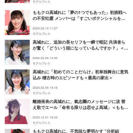
モデルプレス
ももクロ高城れに「夢の1つでもあった」初挑戦へ
の不安吐露 メンバーは「すごいポテンシャルを発
揮していた」と太鼓判
2024.02.14 11:27
モデルプレス
高城れに、追加の長セリフを一瞬で暗記 共演者ら
が驚く「どういう頭になっているんですか？」＜最
高の家出＞
2024.02.04 14:30
モデルプレス
高城れに「初めてのことだらけ」初単独舞台に意気
込み 稽古時のエピソードも＜最高の家出＞
2024.02.04 14:16
モデルプレス
離婚発表の高城れに、氣志團のメッセージに涙 替
え歌でエール「命有る限りは恋せよ高城」＜ももい
ろ歌合戦＞
2023.12.31 18:22
モデルプレス
ももクロ高城れに、不気味な夢明かす “分析結