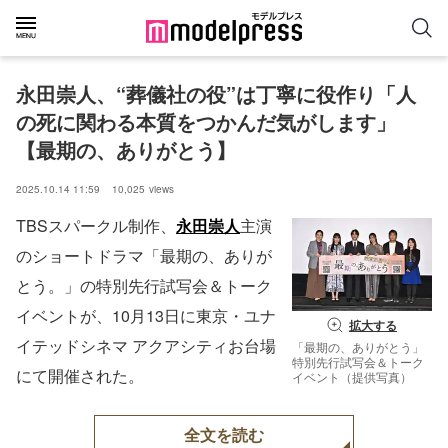
永田崇人、“葬儀社の役”は丁寧に役作り「人
の死に関わる本質をつかんだ気がします」
【最期の、ありがとう】
2025.10.14 11:59
10,025
views
TBSスパークル制作、
永田崇人
主演
のショートドラマ「最期の、ありが
とう。」の特別先行試写会＆トーク
イベントが、10月13日に東京・ユナ
拡大する
イテッドシネマ アクアシティお台場
「最期の、ありがとう」
特別先行試写会＆トーク
にて開催された。
イベント（提供写真）
全文を読む