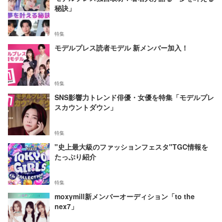
秘訣」
特集
モデルプレス読者モデル 新メンバー加入！
特集
SNS影響力トレンド俳優・女優を特集「モデルプレ
スカウントダウン」
特集
"史上最大級のファッションフェスタ"TGC情報を
たっぷり紹介
特集
moxymill新メンバーオーディション「to the
nex7」