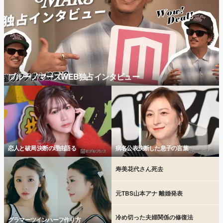
ブルーノマーズWEB独占インタビュー
恋人と破局 決断の理由語る
病名公表決断した息子の言葉
寿美花代さん死去
元TBS山本アナ 離婚発表
冷め切った夫婦関係の修復法
グラマーツインハーフ作り方