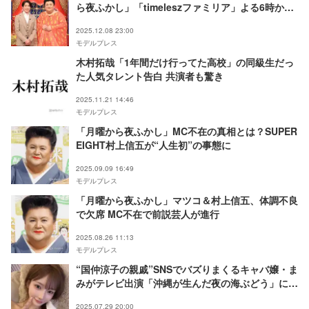
ら夜ふかし」「timeleszファミリア」よる6時から
放送
2025.12.08 23:00
モデルプレス
木村拓哉「1年間だけ行ってた高校」の同級生だっ
た人気タレント告白 共演者も驚き
2025.11.21 14:46
モデルプレス
「月曜から夜ふかし」MC不在の真相とは？SUPER
EIGHT村上信五が“人生初”の事態に
2025.09.09 16:49
モデルプレス
「月曜から夜ふかし」マツコ＆村上信五、体調不良
で欠席 MC不在で前説芸人が進行
2025.08.26 11:13
モデルプレス
“国仲涼子の親戚”SNSでバズりまくるキャバ嬢・ま
みがテレビ出演「沖縄が生んだ夜の海ぶどう」にマ
ツコがツッコミ
2025.07.29 20:00