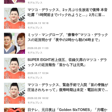
モデルプレス
マツコ・デラックス、2ヶ月ぶり生放送で復帰 本音
吐露「1時間前までバックれようと…」2月に首の
緊急手術で入院していた
2026.04.13 18:18
モデルプレス
ミッツ・マングローブ、“療養中”マツコ・デラック
スの近況明かす「夜中の2時から朝の6時まで」
2026.03.20 11:03
モデルプレス
SUPER EIGHT村上信五、収録欠席のマツコ・デラ
ックスの近況報告「首から下は元気」
2026.03.17 10:34
モデルプレス
マツコ・デラックス、緊急手術で入院「首の脊髄が
圧迫されちゃって」復帰時期は未定・電話出演で現
状語る
2026.02.09 18:02
モデルプレス
日テレ、元日夜は「Golden SixTONES」「月曜か