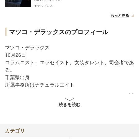
モデルプレス
もっと見る
マツコ・デラックスのプロフィール
マツコ・デラックス
10月26日
コラムニスト、エッセイスト、女装タレント、司会者であ
る。
千葉県出身
所属事務所はナチュラルエイト
来歴
続きを読む
文筆業
1972年10月26日、千葉県千葉市生まれ。子供時代から自
身が男性同性愛者（ゲイ）である事を自覚しており、幼な
じみの従兄弟に性的な魅力を感じた経験を告白している。
カテゴリ
因みに漫才師シンデレラエキスプレスの松井成行とは従兄