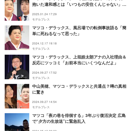
抱いた違和感とは「いつもの安住くんじゃない」当
時の心境明かす
2025.01.24 17:29
モデルプレス
マツコ・デラックス、風呂場での転倒事故語る「簡
単に死ねるなって思った」
2024.12.17 19:18
モデルプレス
マツコ・デラックス、上垣皓太朗アナの入社理由＆
反応にツッコミ「お前本当にいくつなんだよ」
2024.09.27 17:52
モデルプレス
中山美穂、マツコ・デラックスと共通点？噂の真相
に驚き
2024.09.27 14:54
モデルプレス
マツコ「夜の巷を徘徊する」3年ぶり復活決定 広島
で“夕方の生放送”に緊急乱入
2024.05.13 06:00