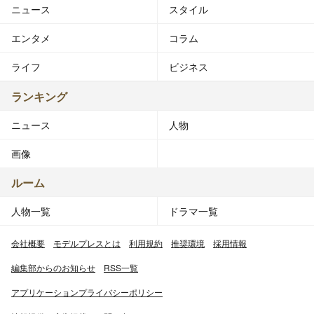
ニュース
スタイル
弟にあたり、しかも唯一の男性であるため自身の事かも知
れないと語っている。高校ではSMAPの木村拓哉と同級生
エンタメ
コラム
だったが、お互いに面識はなかった。卒業後は美容専門学
校東京マックス美容専門学校（東京都品川区）に入学し、
ライフ
ビジネス
美容師の資格を得て働いていたが、「何か違う」と感じて
いた時にアクティビストな同性愛者の姿を見て奮起し、
ランキング
『薔薇族』『SAMSON』『G-men』に並ぶゲイ雑誌
ニュース
人物
『Badi 』の編集部に転職し、同誌の記者・編集者などを
務めた。
画像
二十代後半に一度退職し、実家で引き篭もり生活を送って
いたが、編集者時代の記事を読んでいた小説家の中村うさ
ルーム
ぎがホストを務める対談集『人生張ってます』のゲストに
人物一覧
ドラマ一覧
抜擢され、『マツコ・デラックス』の芸名と個性的なビジ
ュアルやトークスキルが注目された事が世に出るきっかけ
会社概要
モデルプレスとは
利用規約
推奨環境
採用情報
となった[8]。更に中村から「あんたは書くべき人間」と
その文才が高く評価されるなどを経て、2000年頃から、
編集部からのお知らせ
RSS一覧
スリーサイズ：全て180cm、体重140kgの巨体と、女装家
アプリケーションプライバシーポリシー
というユニークなスタイルでタレント活動とコラムなどの