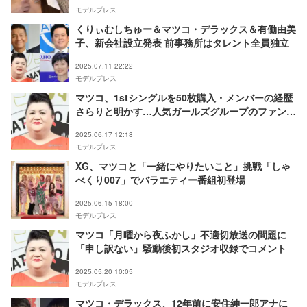
モデルプレス
くりぃむしちゅー＆マツコ・デラックス＆有働由美
子、新会社設立発表 前事務所はタレント全員独立
2025.07.11 22:22
モデルプレス
マツコ、1stシングルを50枚購入・メンバーの経歴
さらりと明かす…人気ガールズグループのファン公
言
2025.06.17 12:18
モデルプレス
XG、マツコと「一緒にやりたいこと」挑戦「しゃ
べくり007」でバラエティー番組初登場
2025.06.15 18:00
モデルプレス
マツコ「月曜から夜ふかし」不適切放送の問題に
「申し訳ない」騒動後初スタジオ収録でコメント
2025.05.20 10:05
モデルプレス
マツコ・デラックス、12年前に安住紳一郎アナに