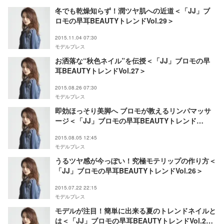
冬でも乾燥知らず！潤ツヤ肌への近道＜「JJ」ブ
ロモの早耳BEAUTYトレンドVol.29＞
2015.11.04 07:30
モデルプレス
お洒落な“秋色ネイル”を伝授＜「JJ」ブロモの早
耳BEAUTYトレンドVol.27＞
2015.08.26 07:30
モデルプレス
即効ほっそり美脚へ ブロモが教えるリンパマッサ
ージ＜「JJ」ブロモの早耳BEAUTYトレンド
Vol.26＞
2015.08.05 12:45
モデルプレス
うるツヤ感が今っぽい！究極モテリップの作り方＜
「JJ」ブロモの早耳BEAUTYトレンドVol.26＞
2015.07.22 22:15
モデルプレス
モデルが注目！簡単に出来る夏のトレンドネイルと
は＜「JJ」ブロモの早耳BEAUTYトレンドVol.25