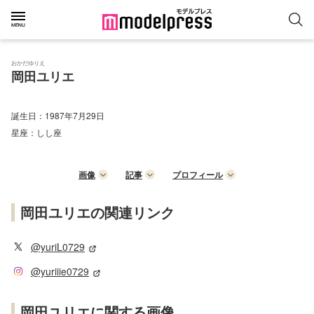
おかだゆりえ
岡田ユリエ
誕生日：
1987年7月29日
星座：
しし座
画像
記事
プロフィール
岡田ユリエの関連リンク
@yuriL0729
@yuriiie0729
岡田ユリエに関する画像