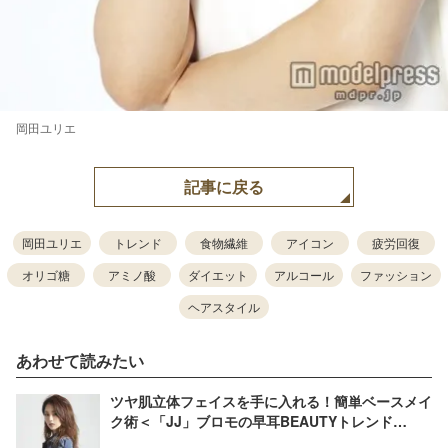
岡田ユリエ
記事に戻る
岡田ユリエ
トレンド
食物繊維
アイコン
疲労回復
オリゴ糖
アミノ酸
ダイエット
アルコール
ファッション
ヘアスタイル
あわせて読みたい
ツヤ肌立体フェイスを手に入れる！簡単ベースメイ
ク術＜「JJ」ブロモの早耳BEAUTYトレンド
Vol.28＞