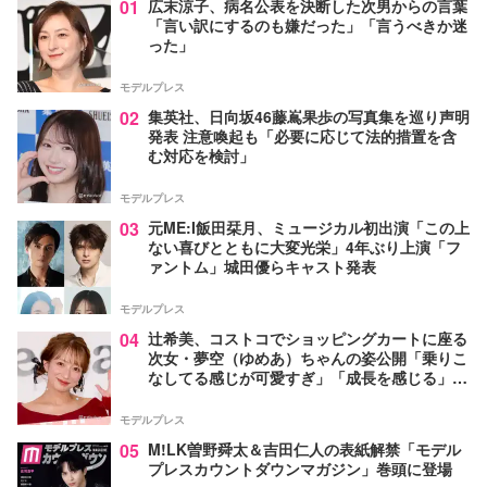
01
広末涼子、病名公表を決断した次男からの言葉
「言い訳にするのも嫌だった」「言うべきか迷
った」
モデルプレス
02
集英社、日向坂46藤嶌果歩の写真集を巡り声明
発表 注意喚起も「必要に応じて法的措置を含
む対応を検討」
モデルプレス
03
元ME:I飯田栞月、ミュージカル初出演「この上
ない喜びとともに大変光栄」4年ぶり上演「フ
ァントム」城田優らキャスト発表
モデルプレス
04
辻希美、コストコでショッピングカートに座る
次女・夢空（ゆめあ）ちゃんの姿公開「乗りこ
なしてる感じが可愛すぎ」「成長を感じる」の
声
モデルプレス
05
M!LK曽野舜太＆吉田仁人の表紙解禁「モデル
プレスカウントダウンマガジン」巻頭に登場