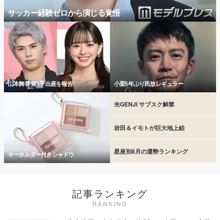
サッカー経験ゼロから演じる覚悟
山本舞香 第1子出産を報告
小栗5年ぶり民放レギュラー
光GENJI サブスク解禁
岩田＆イモトが巨大地上絵
星座別8月の運勢ランキング
キーホルダー付きシャドウ
記事ランキング
RANKING