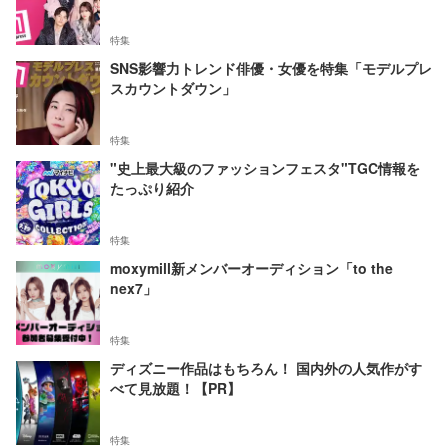
特集
SNS影響力トレンド俳優・女優を特集「モデルプレ
スカウントダウン」
特集
"史上最大級のファッションフェスタ"TGC情報を
たっぷり紹介
特集
moxymill新メンバーオーディション「to the
nex7」
特集
ディズニー作品はもちろん！ 国内外の人気作がす
べて見放題！【PR】
特集