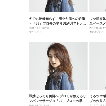
冬でも乾燥知らず！潤ツヤ肌への近道
ツヤ肌立体
＜「JJ」ブロモの早耳BEAUTYトレン
単ベースメ
ドVol.29＞
耳BEAUT
2015.11.04 07:30
2015.10.07 17
モデルプレス
モデルプレス
即効ほっそり美脚へ ブロモが教えるリ
うるツヤ感
ンパマッサージ＜「JJ」ブロモの早耳
プの作り方
BEAUTYトレンドVol.26＞
BEAUTYト
2015.08.05 12:45
2015.07.22 22