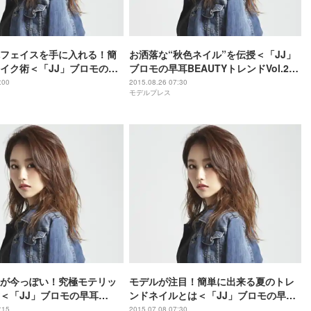
フェイスを手に入れる！簡
お洒落な“秋色ネイル”を伝授＜「JJ」
イク術＜「JJ」ブロモの早
ブロモの早耳BEAUTYトレンドVol.27
YトレンドVol.28＞
＞
:00
2015.08.26 07:30
モデルプレス
が今っぽい！究極モテリッ
モデルが注目！簡単に出来る夏のトレ
＜「JJ」ブロモの早耳
ンドネイルとは＜「JJ」ブロモの早耳
レンドVol.26＞
BEAUTYトレンドVol.25＞
:15
2015.07.08 07:30