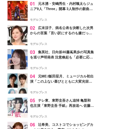
01
元木湧・安嶋秀生・内村颯太らジュ
ニア9人「Three」開幕 3人制作の新曲＆
手描きセットに込めた想い「もっと前に
進んで夢を掴みたい」【ゲネプロレポ】
モデルプレス
02
広末涼子、病名公表を決断した次男
からの言葉「言い訳にするのも嫌だっ
た」「言うべきか迷った」
モデルプレス
03
集英社、日向坂46藤嶌果歩の写真集
を巡り声明発表 注意喚起も「必要に応じ
て法的措置を含む対応を検討」
モデルプレス
04
元ME:I飯田栞月、ミュージカル初出
演「この上ない喜びとともに大変光栄」
4年ぶり上演「ファントム」城田優らキ
ャスト発表
モデルプレス
05
テレ東、東野圭吾さん追悼 亀梨和
也主演「東野圭吾 手紙」再放送へ 佐藤隆
太・本田翼・中村倫也ら出演
モデルプレス
06
辻希美、コストコでショッピングカ