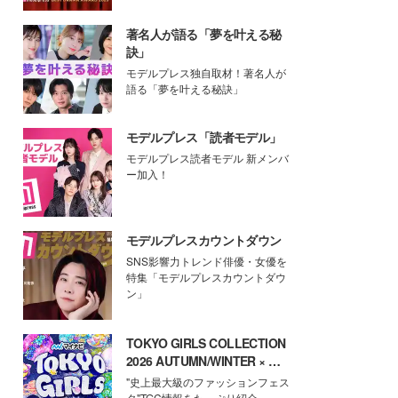
著名人が語る「夢を叶える秘
訣」
モデルプレス独自取材！著名人が
語る「夢を叶える秘訣」
モデルプレス「読者モデル」
モデルプレス読者モデル 新メンバ
ー加入！
モデルプレスカウントダウン
SNS影響力トレンド俳優・女優を
特集「モデルプレスカウントダウ
ン」
TOKYO GIRLS COLLECTION
2026 AUTUMN/WINTER × モ
デルプレス
"史上最大級のファッションフェス
タ"TGC情報をたっぷり紹介