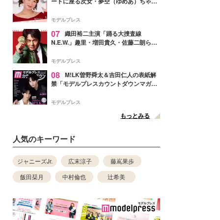
ートに座る次女・夢空（ゆめあ）ちゃん
の姿公開「乗りこなしてる感じが可愛す
ぎ」「成長を感じる」の声
モデルプレス
07
織田裕二主演「踊る大捜査線
N.E.W.」趣里・増田貴久・佐藤二朗ら新
メンバー紹介映像解禁 各キャラクター象
徴する“謎のキーワード”も
モデルプレス
08
M!LK曽野舜太＆吉田仁人の表紙解
禁「モデルプレスカウントダウンマガジ
ン」巻頭に登場
モデルプレス
もっとみる
人気のキーワード
ジャニーズJr.
広末涼子
藤嶌果歩
飯田栞月
中村倫也
辻希美