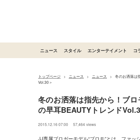
ニュース
スタイル
エンターテイメント
コ
トップページ
ニュース
ニュース
冬のお洒落は指
>
>
>
Vol.30＞
冬のお洒落は指先から！ブロ
の早耳BEAUTYトレンドVol.
2015.12.16 07:00
57,464
views
JJ専属ブロガーモデル“ブロモ”とは、ファッ