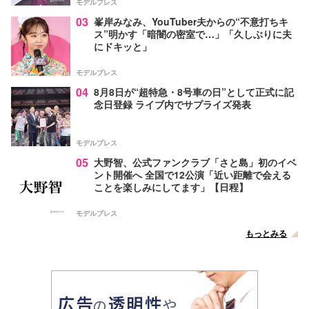
モデルプレス
03
峯岸みなみ、YouTuber夫からの“不意打ちキ
ス”明かす「暗闇の密室で…」「久しぶりに夫
にドキッと」
モデルプレス
04
8月8日が“超特急・8号車の日”として正式に記
念日登録 ライブ内でサプライズ発表
モデルプレス
05
大野智、公式ファンクラブ「さと島」初のイベ
ント開催へ 全国で12公演「近い距離で会える
ことを楽しみにしてます」【日程】
モデルプレス
もっとみる