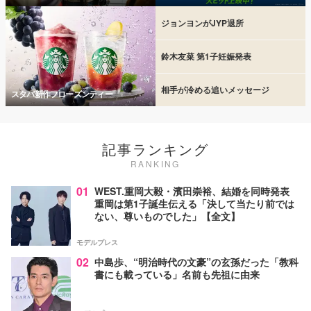
ジョンヨンがJYP退所
鈴木友菜 第1子妊娠発表
相手が冷める追いメッセージ
スタバ新作フローズンティー
記事ランキング
RANKING
01
WEST.重岡大毅・濱田崇裕、結婚を同時発表
重岡は第1子誕生伝える「決して当たり前では
ない、尊いものでした」【全文】
モデルプレス
02
中島歩、“明治時代の文豪”の玄孫だった「教科
書にも載っている」名前も先祖に由来