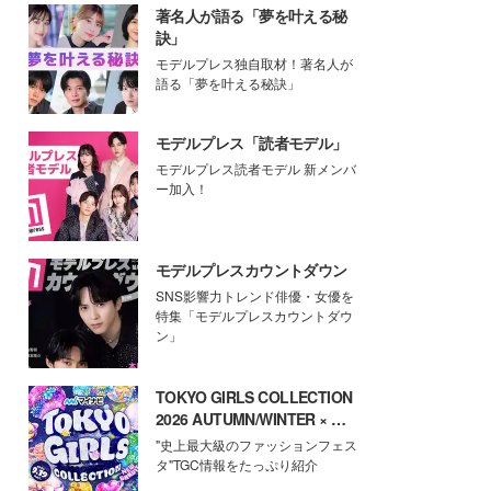
著名人が語る「夢を叶える秘
訣」
モデルプレス独自取材！著名人が
語る「夢を叶える秘訣」
モデルプレス「読者モデル」
モデルプレス読者モデル 新メンバ
ー加入！
モデルプレスカウントダウン
SNS影響力トレンド俳優・女優を
特集「モデルプレスカウントダウ
ン」
TOKYO GIRLS COLLECTION
2026 AUTUMN/WINTER × モ
デルプレス
"史上最大級のファッションフェス
タ"TGC情報をたっぷり紹介