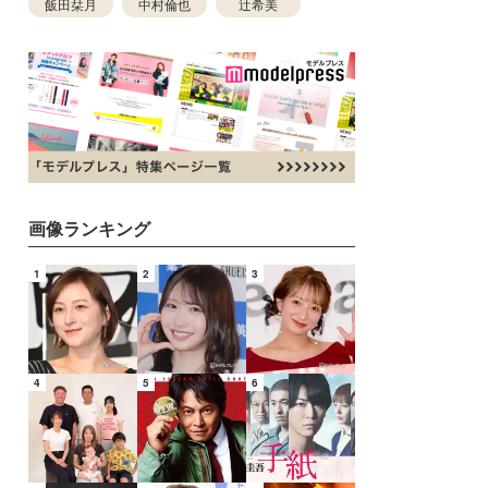
飯田栞月
中村倫也
辻希美
画像ランキング
1
2
3
4
5
6