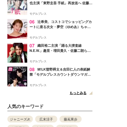
也主演「東野圭吾 手紙」再放送へ 佐藤隆
太・本田翼・中村倫也ら出演
モデルプレス
06
辻希美、コストコでショッピングカ
ートに座る次女・夢空（ゆめあ）ちゃん
の姿公開「乗りこなしてる感じが可愛す
ぎ」「成長を感じる」の声
モデルプレス
07
織田裕二主演「踊る大捜査線
N.E.W.」趣里・増田貴久・佐藤二朗ら新
メンバー紹介映像解禁 各キャラクター象
徴する“謎のキーワード”も
モデルプレス
08
M!LK曽野舜太＆吉田仁人の表紙解
禁「モデルプレスカウントダウンマガジ
ン」巻頭に登場
モデルプレス
もっとみる
人気のキーワード
ジャニーズJr.
広末涼子
藤嶌果歩