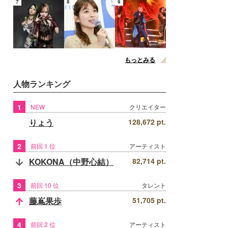
7
8
9
もっとみる
人物ランキング
1
NEW
クリエイター
りょう
128,672 pt.
2
前回 1 位
アーティスト
KOKONA（中野心結）
82,714 pt.
3
前回 10 位
タレント
藤嶌果歩
51,705 pt.
4
前回 2 位
アーティスト