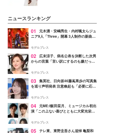
ニュースランキング
01
元木湧・安嶋秀生・内村颯太らジュ
ニア9人「Three」開幕 3人制作の新曲＆
手描きセットに込めた想い「もっと前に
進んで夢を掴みたい」【ゲネプロレポ】
モデルプレス
02
広末涼子、病名公表を決断した次男
からの言葉「言い訳にするのも嫌だっ
た」「言うべきか迷った」
モデルプレス
03
集英社、日向坂46藤嶌果歩の写真集
を巡り声明発表 注意喚起も「必要に応じ
て法的措置を含む対応を検討」
モデルプレス
04
元ME:I飯田栞月、ミュージカル初出
演「この上ない喜びとともに大変光栄」
4年ぶり上演「ファントム」城田優らキ
ャスト発表
モデルプレス
05
テレ東、東野圭吾さん追悼 亀梨和