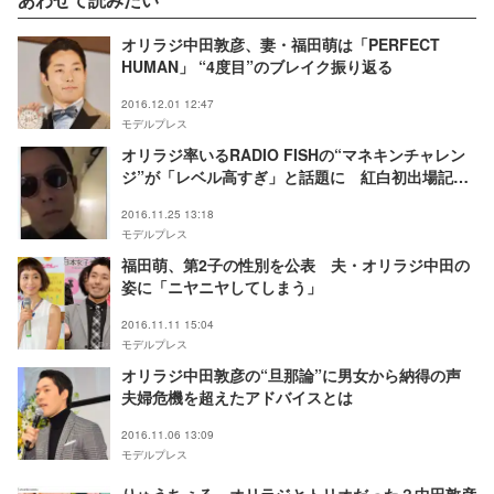
オリラジ中田敦彦、妻・福田萌は「PERFECT
HUMAN」 “4度目”のブレイク振り返る
2016.12.01 12:47
モデルプレス
オリラジ率いるRADIO FISHの“マネキンチャレン
ジ”が「レベル高すぎ」と話題に 紅白初出場記念
で挑戦
2016.11.25 13:18
モデルプレス
福田萌、第2子の性別を公表 夫・オリラジ中田の
姿に「ニヤニヤしてしまう」
2016.11.11 15:04
モデルプレス
オリラジ中田敦彦の“旦那論”に男女から納得の声
夫婦危機を超えたアドバイスとは
2016.11.06 13:09
モデルプレス