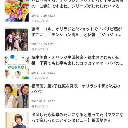
りゅうちぇる、オリラジとトリオだった？中田敦彦
の「ご存知ですよね」シリーズがじわじわハマる
2016.10.26 18:31
モデルプレス
藤田ニコル、オリラジと3ショットで「パリピ感が
すごい」「テンション高め」と反響 “ジョジョ立
ち”も披露
2016.10.25 11:56
モデルプレス
藤本美貴・オリラジ中田敦彦・鈴木おさむらが伝
授 子育ても仕事も楽しむコツは？ママ・パパの悩
みを解決
2016.10.21 18:00
モデルプレス
福田萌、第2子妊娠を発表 オリラジ中田が2児の
パパに
2016.08.31 10:20
モデルプレス
出産したら聖母みたいになると思ってた【ママにな
って変わったことインタビュー】福田萌さん