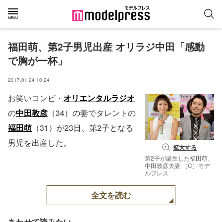
福田萌、第2子男児出産 オリラジ中田「感動
で胸が一杯」
2017.01.24 10:24
お笑いコンビ・
オリエンタルラジオ
の
中田敦彦
（34）の妻でタレントの
福田萌
（31）が23日、第2子となる
男児を出産した。
拡大する
第2子が誕生した福田萌、
中田敦彦夫妻 （C）モデ
ルプレス
全文を読む
あわせて読みたい