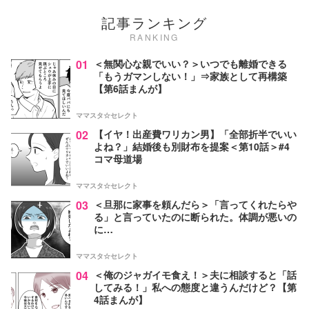
記事ランキング
RANKING
01
＜無関心な親でいい？＞いつでも離婚できる
「もうガマンしない！」⇒家族として再構築
【第6話まんが】
ママスタ☆セレクト
02
【イヤ！出産費ワリカン男】「全部折半でいい
よね？」結婚後も別財布を提案＜第10話＞#4
コマ母道場
ママスタ☆セレクト
03
＜旦那に家事を頼んだら＞「言ってくれたらや
る」と言っていたのに断られた。体調が悪いの
に…
ママスタ☆セレクト
04
＜俺のジャガイモ食え！＞夫に相談すると「話
してみる！」私への態度と違うんだけど？【第
4話まんが】