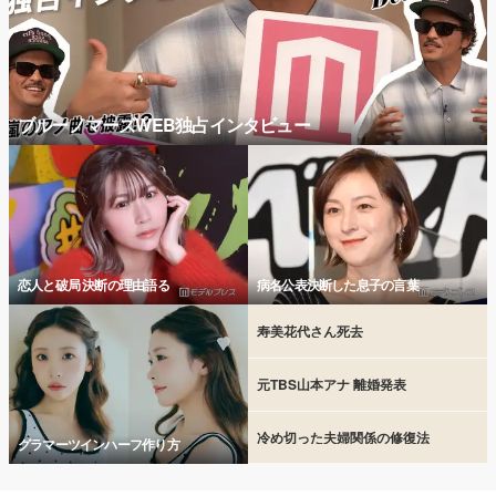
ブルーノマーズWEB独占インタビュー
恋人と破局 決断の理由語る
病名公表決断した息子の言葉
寿美花代さん死去
元TBS山本アナ 離婚発表
冷め切った夫婦関係の修復法
グラマーツインハーフ作り方