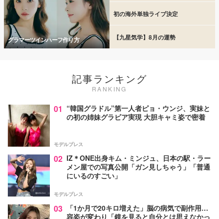
初の海外単独ライブ決定
【九星気学】8月の運勢
グラマーツインハーフ作り方
記事ランキング
RANKING
01
“韓国グラドル”第一人者ピョ・ウンジ、実妹と
の初の姉妹グラビア実現 大胆キャミ姿で密着
モデルプレス
02
IZ＊ONE出身キム・ミンジュ、日本の駅・ラー
メン屋での写真公開「ガン見しちゃう」「普通
にいるのすごい」
モデルプレス
03
「1か月で20キロ増えた」脳の病気で副作用…
容姿が変わり「鏡を見ると自分とは思えなかっ