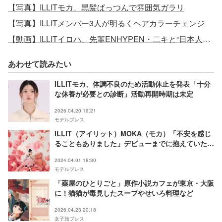
【写真】ILLITモカ、黒髪ぱっつんで雰囲気ガラリ
【写真】ILLITメンバー3人が明るくヘアカラーチェンジ
【動画】ILLITイロハ、先輩ENHYPEN・二キと“日本人マンネ”ダンスコラボ
あわせて読みたい
ILLITモカ、体調不良のため活動休止を発表「十分
な休養が必要との診断」活動再開時期は未定
2026.04.20 19:21
モデルプレス
ILLIT（アイリット）MOKA（モカ）「不安を感じ
ることもありました」デビューまでに抱えていた想
い【日本メディア初インタビュー・連載Vol.3】
2024.04.01 18:30
モデルプレス
「薬屋のひとりごと」原作小説カフェが東京・大阪
に！猫猫が毒見したスープやせいろ料理など
2026.04.23 20:18
女子旅プレス