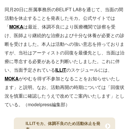
同月20日に所属事務所のBELIFT LABを通じて、当面の間
活動を休止することを発表したモカ。公式サイトでは
「
MOKA
は最近、体調不良により医療機関で診察を受
け、医師より継続的な治療および十分な休養が必要との診
断を受けました。本人は活動への強い意志を持っておりま
すが、当社はアーティストの回復を最優先とし、当面は治
療に専念する必要があると判断いたしました。これに伴
い、当面予定されている
ILLIT
のスケジュールには、
MOKA
がやむを得ず不参加となることをお知らせいたし
ます」と説明。なお、活動再開の時期については「回復状
況を慎重に確認したうえで改めてご案内いたします」とし
ている。（modelpress編集部）
ILLITモカ、体調不良のため活動休止を発
表