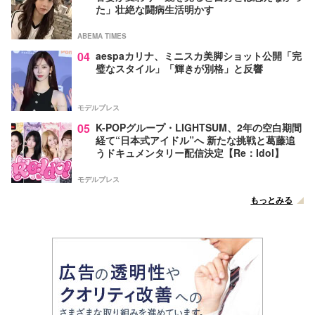
た」壮絶な闘病生活明かす
ABEMA TIMES
04
aespaカリナ、ミニスカ美脚ショット公開「完
璧なスタイル」「輝きが別格」と反響
モデルプレス
05
K-POPグループ・LIGHTSUM、2年の空白期間
経て“日本式アイドル”へ 新たな挑戦と葛藤追
うドキュメンタリー配信決定【Re：Idol】
モデルプレス
もっとみる