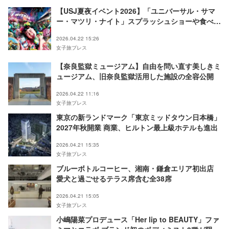
【USJ夏夜イベント2026】「ユニバーサル・サマ
ー・マツリ・ナイト」スプラッシュショーや食べ歩
きで縁日気分
2026.04.22 15:26
女子旅プレス
【奈良監獄ミュージアム】自由を問い直す美しきミ
ュージアム、旧奈良監獄活用した施設の全容公開
2026.04.22 11:16
女子旅プレス
東京の新ランドマーク「東京ミッドタウン日本橋」
2027年秋開業 商業、ヒルトン最上級ホテルも進出
2026.04.21 15:35
女子旅プレス
ブルーボトルコーヒー、湘南・鎌倉エリア初出店
愛犬と過ごせるテラス席含む全38席
2026.04.21 15:05
女子旅プレス
小嶋陽菜プロデュース「Her lip to BEAUTY」ファ