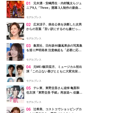
01
元木湧・安嶋秀生・内村颯太らジュ
ニア9人「Three」開幕 3人制作の新曲＆
手描きセットに込めた想い「もっと前に
進んで夢を掴みたい」【ゲネプロレポ】
モデルプレス
02
広末涼子、病名公表を決断した次男
からの言葉「言い訳にするのも嫌だっ
た」「言うべきか迷った」
モデルプレス
03
集英社、日向坂46藤嶌果歩の写真集
を巡り声明発表 注意喚起も「必要に応じ
て法的措置を含む対応を検討」
モデルプレス
04
元ME:I飯田栞月、ミュージカル初出
演「この上ない喜びとともに大変光栄」
4年ぶり上演「ファントム」城田優らキ
ャスト発表
モデルプレス
05
テレ東、東野圭吾さん追悼 亀梨和
也主演「東野圭吾 手紙」再放送へ 佐藤隆
太・本田翼・中村倫也ら出演
モデルプレス
06
辻希美、コストコでショッピングカ