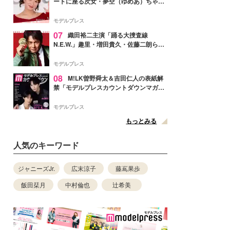
ートに座る次女・夢空（ゆめあ）ちゃん
の姿公開「乗りこなしてる感じが可愛す
ぎ」「成長を感じる」の声
モデルプレス
07
織田裕二主演「踊る大捜査線
N.E.W.」趣里・増田貴久・佐藤二朗ら新
メンバー紹介映像解禁 各キャラクター象
徴する“謎のキーワード”も
モデルプレス
08
M!LK曽野舜太＆吉田仁人の表紙解
禁「モデルプレスカウントダウンマガジ
ン」巻頭に登場
モデルプレス
もっとみる
人気のキーワード
ジャニーズJr.
広末涼子
藤嶌果歩
飯田栞月
中村倫也
辻希美