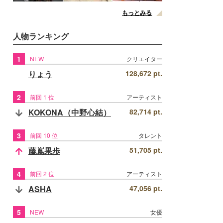
もっとみる
人物ランキング
1
NEW
クリエイター
りょう
128,672 pt.
2
前回 1 位
アーティスト
KOKONA（中野心結）
82,714 pt.
3
前回 10 位
タレント
藤嶌果歩
51,705 pt.
4
前回 2 位
アーティスト
ASHA
47,056 pt.
5
NEW
女優