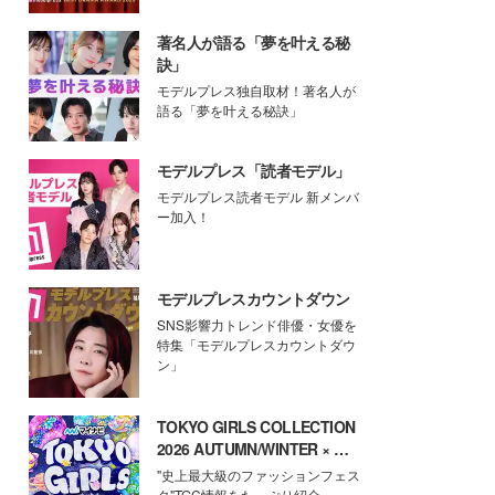
著名人が語る「夢を叶える秘
訣」
モデルプレス独自取材！著名人が
語る「夢を叶える秘訣」
モデルプレス「読者モデル」
モデルプレス読者モデル 新メンバ
ー加入！
モデルプレスカウントダウン
SNS影響力トレンド俳優・女優を
特集「モデルプレスカウントダウ
ン」
TOKYO GIRLS COLLECTION
2026 AUTUMN/WINTER × モ
デルプレス
"史上最大級のファッションフェス
タ"TGC情報をたっぷり紹介