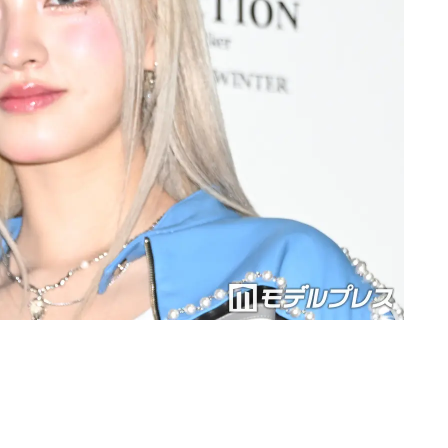
Loaded
:
87.03%