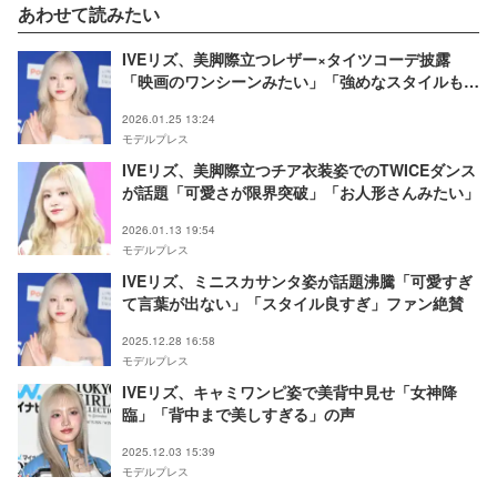
あわせて読みたい
IVEリズ、美脚際立つレザー×タイツコーデ披露
「映画のワンシーンみたい」「強めなスタイルも最
高」とファン歓喜
2026.01.25 13:24
モデルプレス
IVEリズ、美脚際立つチア衣装姿でのTWICEダンス
が話題「可愛さが限界突破」「お人形さんみたい」
2026.01.13 19:54
モデルプレス
IVEリズ、ミニスカサンタ姿が話題沸騰「可愛すぎ
て言葉が出ない」「スタイル良すぎ」ファン絶賛
2025.12.28 16:58
モデルプレス
IVEリズ、キャミワンピ姿で美背中見せ「女神降
臨」「背中まで美しすぎる」の声
2025.12.03 15:39
モデルプレス