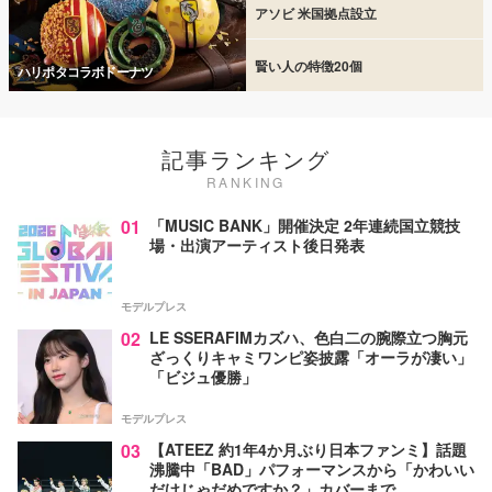
アソビ 米国拠点設立
賢い人の特徴20個
ハリポタコラボドーナツ
記事ランキング
RANKING
01
「MUSIC BANK」開催決定 2年連続国立競技
場・出演アーティスト後日発表
モデルプレス
02
LE SSERAFIMカズハ、色白二の腕際立つ胸元
ざっくりキャミワンピ姿披露「オーラが凄い」
「ビジュ優勝」
モデルプレス
03
【ATEEZ 約1年4か月ぶり日本ファンミ】話題
沸騰中「BAD」パフォーマンスから「かわいい
だけじゃだめですか？」カバーまで