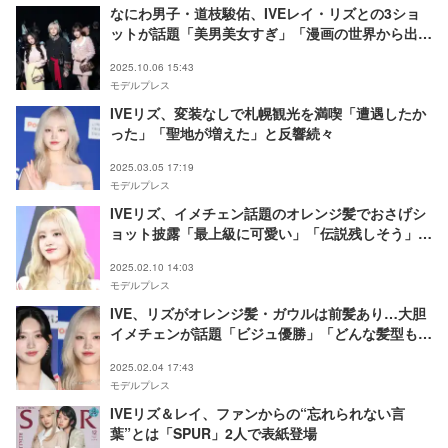
なにわ男子・道枝駿佑、IVEレイ・リズとの3ショ
ットが話題「美男美女すぎ」「漫画の世界から出て
きたみたい」
2025.10.06 15:43
モデルプレス
IVEリズ、変装なしで札幌観光を満喫「遭遇したか
った」「聖地が増えた」と反響続々
2025.03.05 17:19
モデルプレス
IVEリズ、イメチェン話題のオレンジ髪でおさげシ
ョット披露「最上級に可愛い」「伝説残しそう」の
声
2025.02.10 14:03
モデルプレス
IVE、リズがオレンジ髪・ガウルは前髪あり…大胆
イメチェンが話題「ビジュ優勝」「どんな髪型も似
合う」と反響
2025.02.04 17:43
モデルプレス
IVEリズ＆レイ、ファンからの“忘れられない言
葉”とは「SPUR」2人で表紙登場