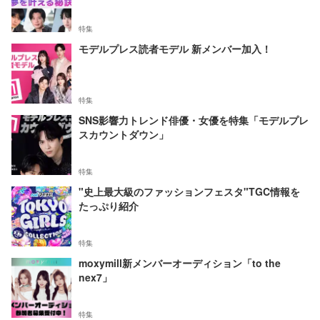
特集
モデルプレス読者モデル 新メンバー加入！
特集
SNS影響力トレンド俳優・女優を特集「モデルプレ
スカウントダウン」
特集
"史上最大級のファッションフェスタ"TGC情報を
たっぷり紹介
特集
moxymill新メンバーオーディション「to the
nex7」
特集