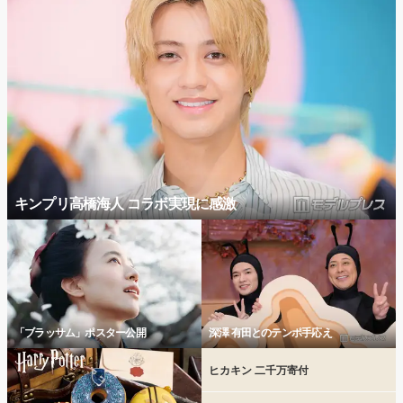
キンプリ高橋海人 コラボ実現に感激
「ブラッサム」ポスター公開
深澤 有田とのテンポ手応え
ヒカキン 二千万寄付