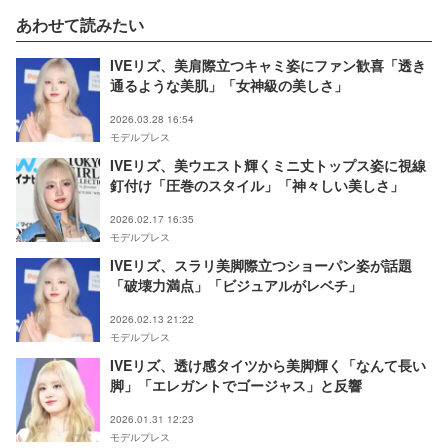
あわせて読みたい
IVEリズ、美肩際立つキャミ姿にファン歓喜「透き
通るような美肌」「女神級の美しさ」
2026.03.28 16:54
モデルプレス
IVEリズ、美ウエスト輝くミニ丈トップス姿に視線
釘付け「圧巻のスタイル」「神々しい美しさ」
2026.02.17 16:35
モデルプレス
IVEリズ、スラリ美脚際立つショーパン姿が話題
「破壊力満点」「ビジュアルがレベチ」
2026.02.13 21:22
モデルプレス
IVEリズ、透け感タイツから美脚輝く「なんて長い
脚」「エレガントでゴージャス」と反響
2026.01.31 12:23
モデルプレス