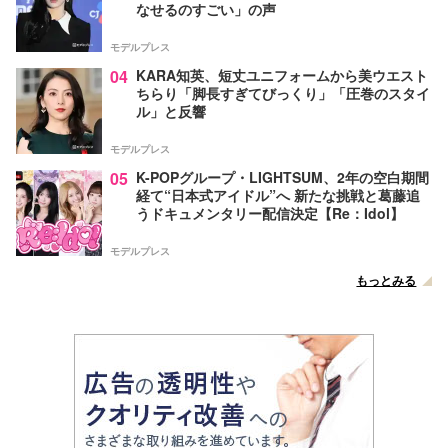
なせるのすごい」の声
モデルプレス
04
KARA知英、短丈ユニフォームから美ウエスト
ちらり「脚長すぎてびっくり」「圧巻のスタイ
ル」と反響
モデルプレス
05
K-POPグループ・LIGHTSUM、2年の空白期間
経て“日本式アイドル”へ 新たな挑戦と葛藤追
うドキュメンタリー配信決定【Re：Idol】
モデルプレス
もっとみる