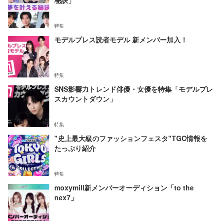
秘訣」
特集
モデルプレス読者モデル 新メンバー加入！
特集
SNS影響力トレンド俳優・女優を特集「モデルプレ
スカウントダウン」
特集
"史上最大級のファッションフェスタ"TGC情報を
たっぷり紹介
特集
moxymill新メンバーオーディション「to the
nex7」