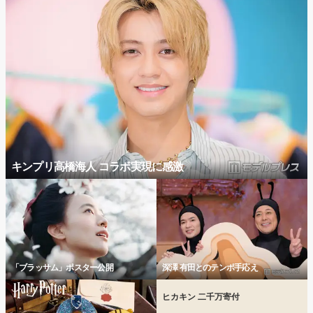
キンプリ高橋海人 コラボ実現に感激
「ブラッサム」ポスター公開
深澤 有田とのテンポ手応え
ヒカキン 二千万寄付