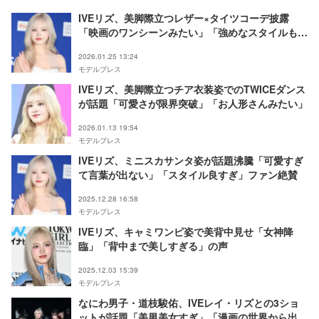
IVEリズ、美脚際立つレザー×タイツコーデ披露
「映画のワンシーンみたい」「強めなスタイルも最
高」とファン歓喜
2026.01.25 13:24
モデルプレス
IVEリズ、美脚際立つチア衣装姿でのTWICEダンス
が話題「可愛さが限界突破」「お人形さんみたい」
2026.01.13 19:54
モデルプレス
IVEリズ、ミニスカサンタ姿が話題沸騰「可愛すぎ
て言葉が出ない」「スタイル良すぎ」ファン絶賛
2025.12.28 16:58
モデルプレス
IVEリズ、キャミワンピ姿で美背中見せ「女神降
臨」「背中まで美しすぎる」の声
2025.12.03 15:39
モデルプレス
なにわ男子・道枝駿佑、IVEレイ・リズとの3ショ
ットが話題「美男美女すぎ」「漫画の世界から出て