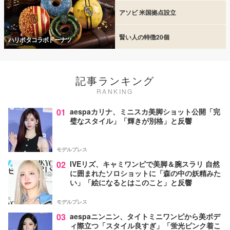
アソビ 米国拠点設立
賢い人の特徴20個
ハリポタコラボドーナツ
記事ランキング
RANKING
01
aespaカリナ、ミニスカ美脚ショット公開「完
璧なスタイル」「輝きが別格」と反響
モデルプレス
02
IVEリズ、キャミワンピで美脚＆腕スラリ 自然
に囲まれたソロショットに「森の中の妖精みた
い」「絵になるとはこのこと」と反響
モデルプレス
03
aespaニンニン、タイトミニワンピから美ボデ
ィ際立つ「スタイル良すぎ」「蛍光ピンク着こ