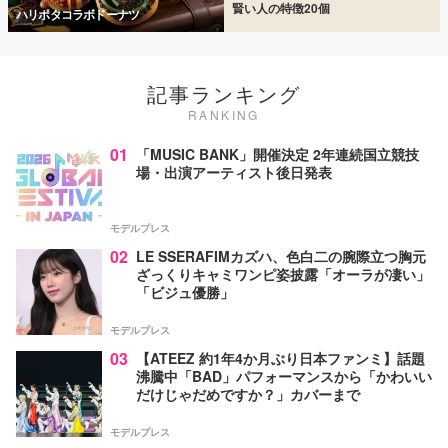
賢い人の特徴20個
ハリポタコラボドーナツ
記事ランキング
RANKING
01
「MUSIC BANK」開催決定 2年連続国立競技
場・出演アーティスト後日発表
モデルプレス
02
LE SSERAFIMカズハ、色白二の腕際立つ胸元
ざっくりキャミワンピ姿披露「オーラが凄い」
「ビジュ優勝」
モデルプレス
03
【ATEEZ 約1年4か月ぶり日本ファンミ】話題
沸騰中「BAD」パフォーマンスから「かわいい
だけじゃだめですか？」カバーまで
モデルプレス