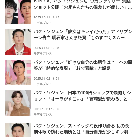
BTS・V、パク・ソジュンら“ウガファミリー”集結
ショット公開「お兄さんたちの眼差しが優しい」の
声
2025.06.11 18:12
モデルプレス
パク・ソジュン「彼女はキレイだった」アドリブシ
ーン告白 明石家さんま絶賛「ものすごくスムーズ
にやっていた」
2025.01.02 17:25
モデルプレス
パク・ソジュン「好きな自分の出演作は？」への回
答が「詩的な表現」「粋で素敵」と話題
2025.01.02 16:51
モデルプレス
パク・ソジュン、日本の100円ショップで鏡越しシ
ョット「オーラがすごい」「宮崎愛が伝わる」と反
響
2024.12.24 17:36
モデルプレス
パク・ソジュン、ストイックな役作り語る 初の長
期休暇で訪れた場所とは「自分自身が少しずつ削ら