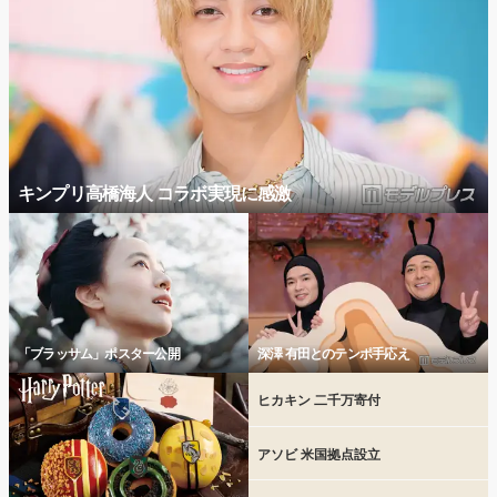
キンプリ高橋海人 コラボ実現に感激
「ブラッサム」ポスター公開
深澤 有田とのテンポ手応え
ヒカキン 二千万寄付
アソビ 米国拠点設立