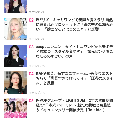
モデルプレス
02
IVEリズ、キャミワンピで美脚＆腕スラリ 自然
に囲まれたソロショットに「森の中の妖精みた
い」「絵になるとはこのこと」と反響
モデルプレス
03
aespaニンニン、タイトミニワンピから美ボデ
ィ際立つ「スタイル良すぎ」「蛍光ピンク着こ
なせるのすごい」の声
モデルプレス
04
KARA知英、短丈ユニフォームから美ウエスト
ちらり「脚長すぎてびっくり」「圧巻のスタイ
ル」と反響
モデルプレス
05
K-POPグループ・LIGHTSUM、2年の空白期間
経て“日本式アイドル”へ 新たな挑戦と葛藤追
うドキュメンタリー配信決定【Re：Idol】