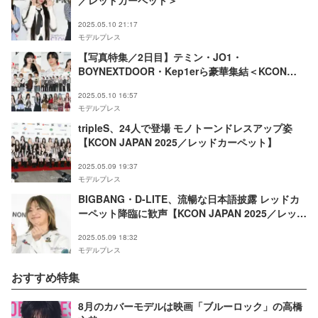
／レッドカーペット＞
2025.05.10 21:17
モデルプレス
【写真特集／2日目】テミン・JO1・
BOYNEXTDOOR・Kep1erら豪華集結＜KCON
JAPAN 2025／レッドカーペット＞
2025.05.10 16:57
モデルプレス
tripleS、24人で登場 モノトーンドレスアップ姿
【KCON JAPAN 2025／レッドカーペット】
2025.05.09 19:37
モデルプレス
BIGBANG・D-LITE、流暢な日本語披露 レッドカ
ーペット降臨に歓声【KCON JAPAN 2025／レッド
カーペット】
2025.05.09 18:32
モデルプレス
おすすめ特集
8月のカバーモデルは映画「ブルーロック」の高橋