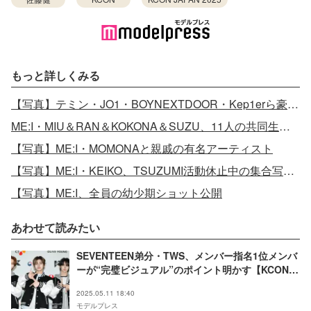
もっと詳しくみる
【写真】テミン・JO1・BOYNEXTDOOR・Kep1erら豪華集結
ME:I・MIU＆RAN＆KOKONA＆SUZU、11人の共同生活で大変なこととは？初対面の印象も明かす
【写真】ME:I・MOMONAと親戚の有名アーティスト
【写真】ME:I・KEIKO、TSUZUMI活動休止中の集合写真“腕”に注目集まる
【写真】ME:I、全員の幼少期ショット公開
あわせて読みたい
SEVENTEEN弟分・TWS、メンバー指名1位メンバ
ーが“完璧ビジュアル”のポイント明かす【KCON
JAPAN 2025／レッドカーペット】
2025.05.11 18:40
モデルプレス