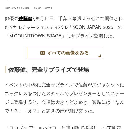
2025.05.11 22:00
122,615
views
俳優の
佐藤健
が5月11日、千葉・幕張メッセにて開催され
たKカルチャ―フェスティバル「KCON JAPAN 2025」の
「M COUNTDOWN STAGE」にサプライズ登場した。
すべての画像をみる
佐藤健、完全サプライズで登場
イベントの中盤に完全サプライズで佐藤が黒ジャケットに
ネックレスをつけたスタイルでプレゼンターとしてステー
ジに登場すると、会場は大きくどよめき。客席には「なん
で！？」「え？」と驚きの声が飛び交った。
「ヨロブン アニョハセヨ」と韓国語で挨拶し、小芝風花