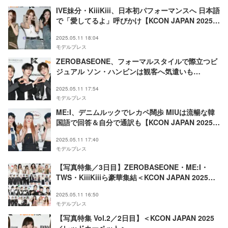
IVE妹分・KiiiKiii、日本初パフォーマンスへ 日本語
で「愛してるよ」呼びかけ【KCON JAPAN 2025／
レッドカーペット】
2025.05.11 18:04
モデルプレス
ZEROBASEONE、フォーマルスタイルで際立つビ
ジュアル ソン・ハンビンは観客へ気遣いも
【KCON JAPAN 2025／レッドカーペット】
2025.05.11 17:54
モデルプレス
ME:I、デニムルックでレカペ闊歩 MIUは流暢な韓
国語で回答＆自分で通訳も【KCON JAPAN 2025／
レッドカーペット】
2025.05.11 17:40
モデルプレス
【写真特集／3日目】ZEROBASEONE・ME:I・
TWS・KiiiKiiiら豪華集結＜KCON JAPAN 2025／
レッドカーペット＞
2025.05.11 16:50
モデルプレス
【写真特集 Vol.2／2日目】＜KCON JAPAN 2025