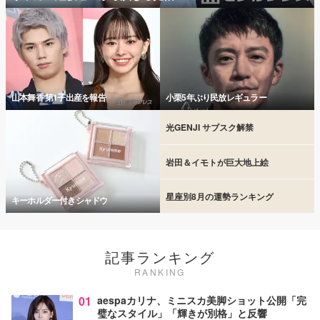
山本舞香 第1子出産を報告
小栗5年ぶり民放レギュラー
光GENJI サブスク解禁
岩田＆イモトが巨大地上絵
星座別8月の運勢ランキング
キーホルダー付きシャドウ
記事ランキング
RANKING
01
aespaカリナ、ミニスカ美脚ショット公開「完
璧なスタイル」「輝きが別格」と反響