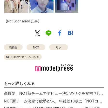
【Not Sponsored 記事】
高橋愛
NCT
リク
NCT Universe : LASTART
もっと詳しくみる
高橋愛、NCT新チームでデビュー決定のリクを祝福 “従兄弟”と過去に紹介
NCT新チーム決定で総勢27人、年齢差13歳に「NCTコンサート会場でスカウト」のメンバーも