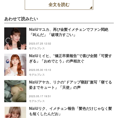
全文を読む
あわせて読みたい
NiziUマユカ、再び金髪イメチェンでファン悶絶
「叫んだ」「破壊力すごい」
2023.07.25 12:02
モデルプレス
NiziUミイヒ、“矯正卒業報告”で喜び全開「可愛す
ぎる」「おめでとう」の声相次ぐ
2023.05.30 15:13
モデルプレス
NiziUアヤカ、リクの“ドアップ寝顔”激写「寝てる
姿までキュート」「天使」の声
2023.05.17 19:51
モデルプレス
NiziUリク、イメチェン報告「髪色だけじゃなく髪
も短くしたんだお」