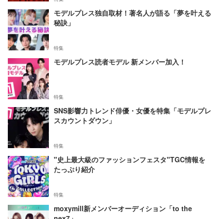
モデルプレス独自取材！著名人が語る「夢を叶える
秘訣」
特集
モデルプレス読者モデル 新メンバー加入！
特集
SNS影響力トレンド俳優・女優を特集「モデルプレ
スカウントダウン」
特集
"史上最大級のファッションフェスタ"TGC情報を
たっぷり紹介
特集
moxymill新メンバーオーディション「to the
nex7」