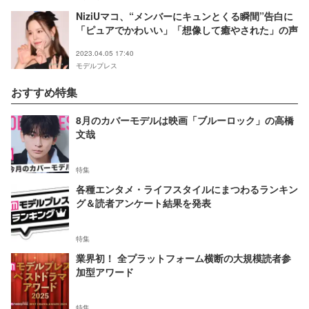
NiziUマコ、“メンバーにキュンとくる瞬間”告白に
「ピュアでかわいい」「想像して癒やされた」の声
2023.04.05 17:40
モデルプレス
おすすめ特集
8月のカバーモデルは映画「ブルーロック」の高橋
文哉
特集
各種エンタメ・ライフスタイルにまつわるランキン
グ＆読者アンケート結果を発表
特集
業界初！ 全プラットフォーム横断の大規模読者参
加型アワード
特集