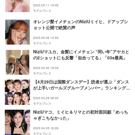
2023.05.11 19:06
モデルプレス
オレンジ髪イメチェンのNiziUミイヒ、ドアップシ
ョット公開で絶賛の声
2023.05.06 13:59
モデルプレス
NiziUマユカ、金髪にイメチェン “同い年”アヤカと
の2ショットにも反響「似合ってる」「03s最高」
2023.04.30 19:09
モデルプレス
【4月29日は国際ダンスデー】読者が選ぶ「ダンス
が上手いガールズグループメンバー」ランキング＜
1～20位＞
2023.04.29 08:00
モデルプレス
NiziUマコ、ミイヒ＆リマとの初対面回顧「めっち
ゃぎこちなかった」
2023.04.05 18:26
モデルプレス