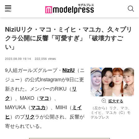
NiziUリク・マコ・ミイヒ・マユカ、久々プリ
クラ公開に反響「可愛すぎ」「破壊力すご
い」
2023.08.09 19:14
222,056
views
9人組ガールズグループ・
NiziU
（ニ
ジュー）の公式Instagramが9日に更
新された。メンバーのRIKU（
リ
ク
）、MAKO（
マコ
）、
拡大する
MAYUKA（
マユカ
）、MIIHI（
ミイ
（左から）リク、マコ、
ミイヒ、マユカ（C）モ
ヒ
）のプ
リク
ラが公開され、反響が
デルプレス
寄せられている。