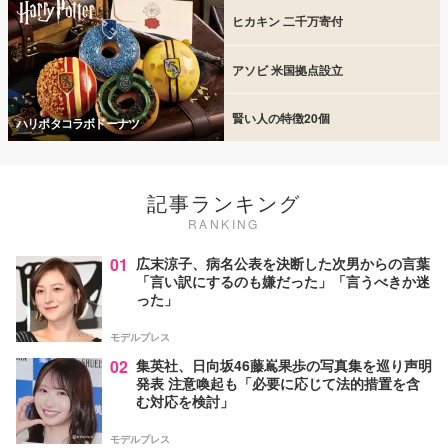
ヒカキン 二千万寄付
アソビ 米国拠点設立
賢い人の特徴20個
ハリポタコラボドーナツ
記事ランキング
RANKING
01
広末涼子、病名公表を決断した次男からの言葉
「言い訳にするのも嫌だった」「言うべきか迷
った」
モデルプレス
02
集英社、日向坂46藤嶌果歩の写真集を巡り声明
発表 注意喚起も「必要に応じて法的措置を含
む対応を検討」
モデルプレス