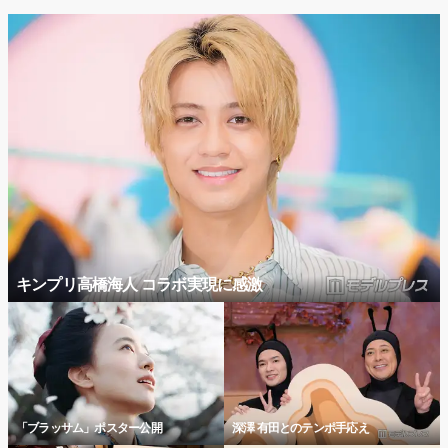
キンプリ高橋海人 コラボ実現に感激
「ブラッサム」ポスター公開
深澤 有田とのテンポ手応え