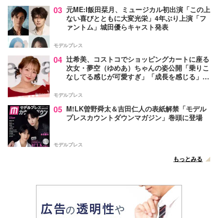
03
元ME:I飯田栞月、ミュージカル初出演「この上
ない喜びとともに大変光栄」4年ぶり上演「フ
ァントム」城田優らキャスト発表
モデルプレス
04
辻希美、コストコでショッピングカートに座る
次女・夢空（ゆめあ）ちゃんの姿公開「乗りこ
なしてる感じが可愛すぎ」「成長を感じる」の
声
モデルプレス
05
M!LK曽野舜太＆吉田仁人の表紙解禁「モデル
プレスカウントダウンマガジン」巻頭に登場
モデルプレス
もっとみる