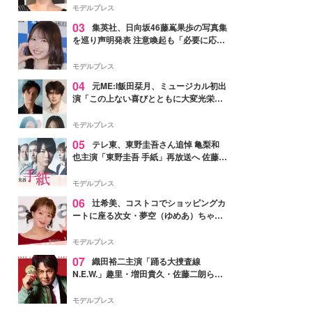
モデルプレス
03
集英社、日向坂46藤嶌果歩の写真集
を巡り声明発表 注意喚起も「必要に応じ
て法的措置を含む対応を検討」
モデルプレス
04
元ME:I飯田栞月、ミュージカル初出
演「この上ない喜びとともに大変光栄」
4年ぶり上演「ファントム」城田優らキ
ャスト発表
モデルプレス
05
テレ東、東野圭吾さん追悼 亀梨和
也主演「東野圭吾 手紙」再放送へ 佐藤隆
太・本田翼・中村倫也ら出演
モデルプレス
06
辻希美、コストコでショッピングカ
ートに座る次女・夢空（ゆめあ）ちゃん
の姿公開「乗りこなしてる感じが可愛す
ぎ」「成長を感じる」の声
モデルプレス
07
織田裕二主演「踊る大捜査線
N.E.W.」趣里・増田貴久・佐藤二朗ら新
メンバー紹介映像解禁 各キャラクター象
徴する“謎のキーワード”も
モデルプレス