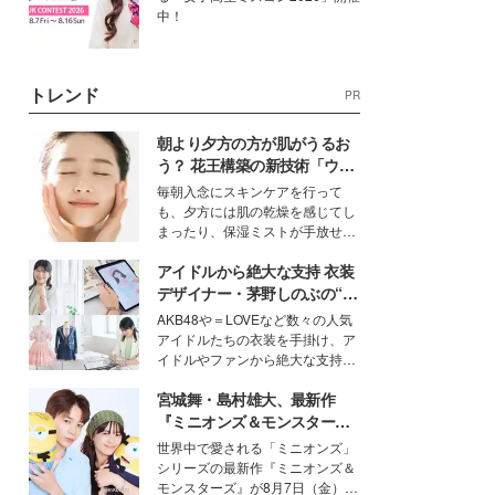
中！
トレンド
PR
朝より夕方の方が肌がうるお
う？ 花王構築の新技術「ウォ
ーターキャプチャリングスキ
毎朝入念にスキンケアを行って
ン（捕水肌）」がスキンケア
も、夕方には肌の乾燥を感じてし
の常識を変える予感
まったり、保湿ミストが手放せな
いという読者も多いのでは？そん
アイドルから絶大な支持 衣装
な美容の常識を大きく変える可能
性を秘めた、革新的な「Water
デザイナー・茅野しのぶの“可
Capturing Skin（ウォーターキャ
愛い”を作る美学＜「シチズン
AKB48や＝LOVEなど数々の人気
プチャリングスキン：捕水肌）」
クロスシー」インタビュー＞
アイドルたちの衣装を手掛け、ア
技術を、花王が構築した。
イドルやファンから絶大な支持を
得る、株式会社オサレカンパニー
宮城舞・島村雄大、最新作
取締役兼クリエイティブディレク
ター・茅野しのぶ。一人ひとりの
『ミニオンズ＆モンスター
個性に寄り添い、魅力を引き出す
ズ』の魅力熱弁 ハチャメチャ
世界中で愛される「ミニオンズ」
衣装作りは、多くの女性たちに勇
だけじゃない“友情と絆”に感
シリーズの最新作『ミニオンズ＆
気と自信を与え続けている。
動
モンスターズ』が8月7日（金）に