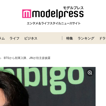
ラム
ライフ
ビジネス
特集
ランキング
ドラ
BTSから初軍入隊、JINが坊主姿披露
>