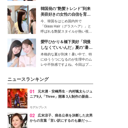
公開。モデルプレスでは、“大のミ
韓国発の“艶髪トレンド”到来
ニオン好き”という共通点を持つモ
デルの宮城舞と島村雄大の特別対
美容好きの女性の自信を育む
談をお届け！それぞれの視点か
「ヘアケア事情」って？
今、韓国をはじめ国内外で
ら、今作ならではの魅力や予想外
「Glass Hair（グラスヘア）」と
の感動をもたらす奥深いストーリ
呼ばれる艶髪スタイルが熱い視線
ーについて熱く語り合ってもらっ
を集めています。メイクやファッ
た。
愛甲ひかり＆橋下美好「我慢
ションの完成度を高めるベースと
して、“髪そのものの美しさ”に改
しなくていいんだ」夏の“暑さ
めて注目する人が増えている様
対策”の新しい選択肢とは？
本格的な夏が到来！暑い中で、特
子。今回は、そんな憧れの艶やか
にゆううつになるのが生理中のム
な髪を日常で叶える、美容好きの
レや不快感ですよね。今回はプラ
女性たちのヘアケア事情を紹介し
イベートでも仲良しで旅行好きな
ます。
モデル・愛甲ひかりさんと橋下美
ニュースランキング
好さんを迎えて本音で女子会トー
ク。猛暑のお出かけを快適に過ご
すヒントや、2人が感動した夏の
01
元木湧・安嶋秀生・内村颯太らジュ
生理の新常識にも迫りました。
ニア9人「Three」開幕 3人制作の新曲＆
手描きセットに込めた想い「もっと前に
進んで夢を掴みたい」【ゲネプロレポ】
モデルプレス
02
広末涼子、病名公表を決断した次男
からの言葉「言い訳にするのも嫌だっ
た」「言うべきか迷った」