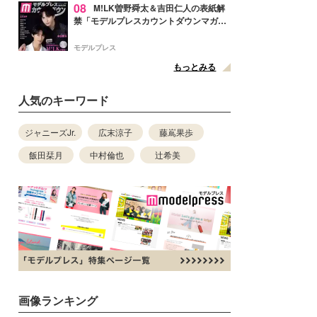
08
M!LK曽野舜太＆吉田仁人の表紙解
禁「モデルプレスカウントダウンマガジ
ン」巻頭に登場
モデルプレス
もっとみる
人気のキーワード
ジャニーズJr.
広末涼子
藤嶌果歩
飯田栞月
中村倫也
辻希美
画像ランキング