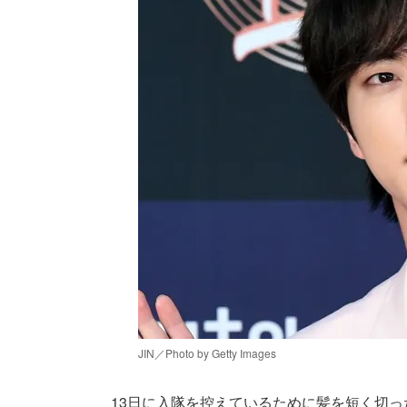
JIN／Photo by Getty Images
13日に入隊を控えているために髪を短く切