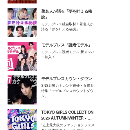
著名人が語る「夢を叶える秘
訣」
モデルプレス独自取材！著名人が
語る「夢を叶える秘訣」
モデルプレス「読者モデル」
モデルプレス読者モデル 新メンバ
ー加入！
モデルプレスカウントダウン
SNS影響力トレンド俳優・女優を
特集「モデルプレスカウントダウ
ン」
TOKYO GIRLS COLLECTION
2026 AUTUMN/WINTER × モ
デルプレス
"史上最大級のファッションフェス
タ"TGC情報をたっぷり紹介