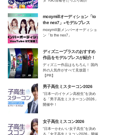
moxymillオーディション「to
the nex7」×モデルプレス
moxymill新メンバーオーディショ
ン「to the nex7」
ディズニープラスのおすすめ
作品をモデルプレスが紹介！
ディズニー作品はもちろん！ 国内
外の人気作がすべて見放題！
【PR】
男子高生ミスターコン2026
“日本一のイケメン高校生”を決め
る「男子高生ミスターコン2026」
開催中！
女子高生ミスコン2026
“日本一かわいい女子高生”を決め
る「女子高生ミスコン2026」開催