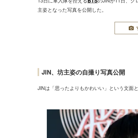
13日に軍入隊を控える
BTS
のJINが11日、
主姿となった写真を公開した。
JIN、坊主姿の自撮り写真公開
JINは「思ったよりもかわいい」という文面