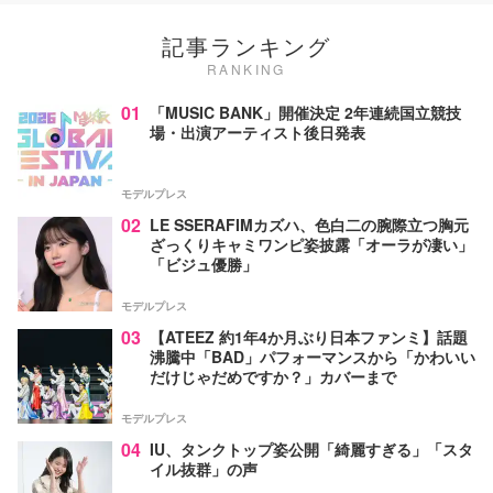
記事ランキング
RANKING
01
「MUSIC BANK」開催決定 2年連続国立競技
場・出演アーティスト後日発表
モデルプレス
02
LE SSERAFIMカズハ、色白二の腕際立つ胸元
ざっくりキャミワンピ姿披露「オーラが凄い」
「ビジュ優勝」
モデルプレス
03
【ATEEZ 約1年4か月ぶり日本ファンミ】話題
沸騰中「BAD」パフォーマンスから「かわいい
だけじゃだめですか？」カバーまで
モデルプレス
04
IU、タンクトップ姿公開「綺麗すぎる」「スタ
イル抜群」の声