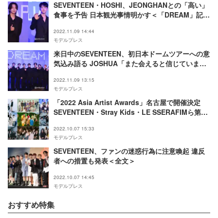
SEVENTEEN・HOSHI、JEONGHANとの「高い」
食事を予告 日本観光事情明かす＜「DREAM」記者
会見＞
2022.11.09 14:44
モデルプレス
来日中のSEVENTEEN、初日本ドームツアーへの意
気込み語る JOSHUA「また会えると信じていまし
た」＜「DREAM」記者会見＞
2022.11.09 13:15
モデルプレス
「2022 Asia Artist Awards」名古屋で開催決定
SEVENTEEN・Stray Kids・LE SSERAFIMら第1
弾出演者発表
2022.10.07 15:33
モデルプレス
SEVENTEEN、ファンの迷惑行為に注意喚起 違反
者への措置も発表＜全文＞
2022.10.07 14:45
モデルプレス
おすすめ特集