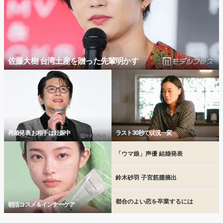
佐藤大樹 台湾土産を贈った先輩明かす
再婚発表 お相手は妊娠中
ラスト30秒で状況一変
「ウマ娘」声優 結婚発表
鈴木砂羽 子宮筋腫摘出
都合のよい恋を卒業するには
朝活コスメ＆インナーケア