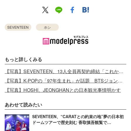
SEVENTEEN
ホシ
もっと詳しくみる
【写真】SEVENTEEN、13人全員再契約締結「これからも共に進もうと意見一致」＜全文＞
【写真】K-POPの「97年生まれ」が話題 BTSジョングク、SEVENTEENミンギュ、GOT7ユギョム…仲良しすぎるプライベート
【写真】HOSHI、JEONGHANとの日本観光事情明かす
あわせて読みたい
SEVENTEEN、“CARATとの約束の地”夢の日本初
ドームツアーで歴史刻む 香取慎吾観覧で
SMAP「世界に一つだけの花」アカペラ歌唱も＜東