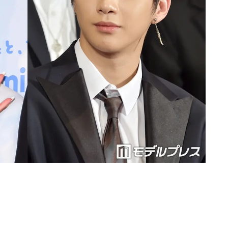
Loaded
:
87.03%