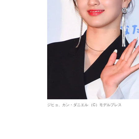
ジヒョ、カン・ダニエル （C）モデルプレス
/
Unmute