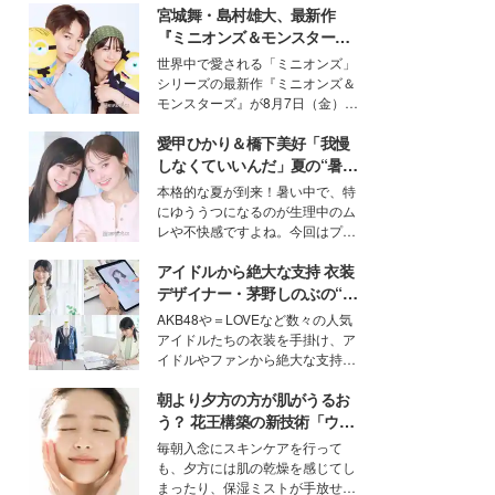
宮城舞・島村雄大、最新作
『ミニオンズ＆モンスター
ズ』の魅力熱弁 ハチャメチャ
世界中で愛される「ミニオンズ」
だけじゃない“友情と絆”に感
シリーズの最新作『ミニオンズ＆
動
モンスターズ』が8月7日（金）に
公開。モデルプレスでは、“大のミ
愛甲ひかり＆橋下美好「我慢
ニオン好き”という共通点を持つモ
デルの宮城舞と島村雄大の特別対
しなくていいんだ」夏の“暑さ
談をお届け！それぞれの視点か
対策”の新しい選択肢とは？
本格的な夏が到来！暑い中で、特
ら、今作ならではの魅力や予想外
にゆううつになるのが生理中のム
の感動をもたらす奥深いストーリ
レや不快感ですよね。今回はプラ
ーについて熱く語り合ってもらっ
イベートでも仲良しで旅行好きな
た。
アイドルから絶大な支持 衣装
モデル・愛甲ひかりさんと橋下美
好さんを迎えて本音で女子会トー
デザイナー・茅野しのぶの“可
ク。猛暑のお出かけを快適に過ご
愛い”を作る美学＜「シチズン
AKB48や＝LOVEなど数々の人気
すヒントや、2人が感動した夏の
クロスシー」インタビュー＞
アイドルたちの衣装を手掛け、ア
生理の新常識にも迫りました。
イドルやファンから絶大な支持を
得る、株式会社オサレカンパニー
朝より夕方の方が肌がうるお
取締役兼クリエイティブディレク
ター・茅野しのぶ。一人ひとりの
う？ 花王構築の新技術「ウォ
個性に寄り添い、魅力を引き出す
ーターキャプチャリングスキ
毎朝入念にスキンケアを行って
衣装作りは、多くの女性たちに勇
ン（捕水肌）」がスキンケア
も、夕方には肌の乾燥を感じてし
気と自信を与え続けている。
の常識を変える予感
まったり、保湿ミストが手放せな