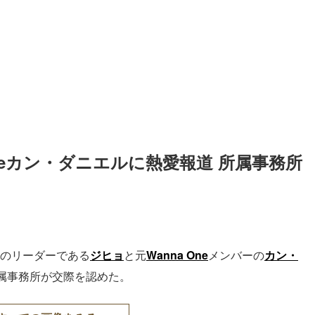
 Oneカン・ダニエルに熱愛報道 所属事務所
のリーダーである
ジヒョ
と元
Wanna One
メンバーの
カン・
属事務所が交際を認めた。