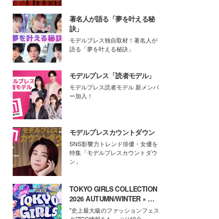
著名人が語る「夢を叶える秘
訣」
モデルプレス独自取材！著名人が
語る「夢を叶える秘訣」
モデルプレス「読者モデル」
モデルプレス読者モデル 新メンバ
ー加入！
モデルプレスカウントダウン
SNS影響力トレンド俳優・女優を
特集「モデルプレスカウントダウ
ン」
TOKYO GIRLS COLLECTION
2026 AUTUMN/WINTER × モ
デルプレス
"史上最大級のファッションフェス
タ"TGC情報をたっぷり紹介