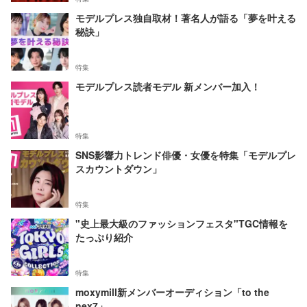
モデルプレス独自取材！著名人が語る「夢を叶える
秘訣」
特集
モデルプレス読者モデル 新メンバー加入！
特集
SNS影響力トレンド俳優・女優を特集「モデルプレ
スカウントダウン」
特集
"史上最大級のファッションフェスタ"TGC情報を
たっぷり紹介
特集
moxymill新メンバーオーディション「to the
nex7」