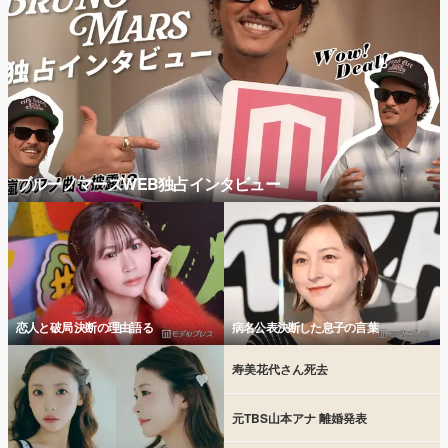
ブルーノマーズWEB独占インタビュー
恋人と破局 決断の理由語る
病名公表決断した息子の言葉
寿美花代さん死去
元TBS山本アナ 離婚発表