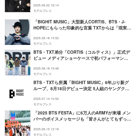
モい」の声
2025.08.22 16:14
モデルプレス
「BIGHIT MUSIC」大型新人CORTIS、BTS・J-
HOPEにもらった印象的な言葉 TXTからは「現実的
なフィードバック」
2025.08.18 15:52
モデルプレス
BTS・TXT弟分「CORTIS（コルティス）」正式デ
ビュー メディアショーケースで初パフォーマンス
【メンバープロフィール】
2025.08.18 15:46
モデルプレス
BTS・TXTら所属「BIGHIT MUSIC」6年ぶり新グ
ループ、8月18日デビュー決定 5人組のヤングクリ
エイター
2025.07.14 10:50
モデルプレス
「2025 BTS FESTA」に6万人のARMYが来場 メン
バーのボイスメッセージも「皆さんがとてもずっと
恋しかった」「本当にたくさん会いたい」
2025.06.15 12:19
モデルプレス