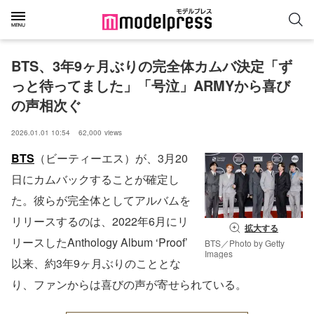
BTS、3年9ヶ月ぶりの完全体カムバ決定「ず
っと待ってました」「号泣」ARMYから喜び
の声相次ぐ
2026.01.01 10:54
62,000
views
BTS
（ビーティーエス）が、3月20
日にカムバックすることが確定し
た。彼らが完全体としてアルバムを
リリースするのは、2022年6月にリ
拡大する
リースしたAnthology Album ‘Proof’
BTS／Photo by Getty
Images
以来、約3年9ヶ月ぶりのこととな
り、ファンからは喜びの声が寄せられている。