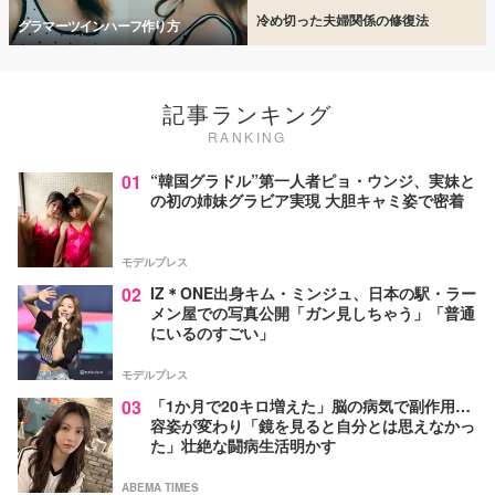
冷め切った夫婦関係の修復法
グラマーツインハーフ作り方
記事ランキング
RANKING
01
“韓国グラドル”第一人者ピョ・ウンジ、実妹と
の初の姉妹グラビア実現 大胆キャミ姿で密着
モデルプレス
02
IZ＊ONE出身キム・ミンジュ、日本の駅・ラー
メン屋での写真公開「ガン見しちゃう」「普通
にいるのすごい」
モデルプレス
03
「1か月で20キロ増えた」脳の病気で副作用…
容姿が変わり「鏡を見ると自分とは思えなかっ
た」壮絶な闘病生活明かす
ABEMA TIMES