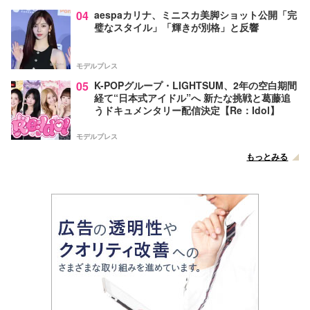
04
aespaカリナ、ミニスカ美脚ショット公開「完
璧なスタイル」「輝きが別格」と反響
モデルプレス
05
K-POPグループ・LIGHTSUM、2年の空白期間
経て“日本式アイドル”へ 新たな挑戦と葛藤追
うドキュメンタリー配信決定【Re：Idol】
モデルプレス
もっとみる