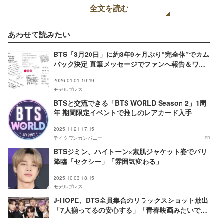
全文を読む
あわせて読みたい
BTS「3月20日」に約3年9ヶ月ぶり“完全体”でカム
バック決定 直筆メッセージでファンへ報告＆ワー
ルドツアー開催も予定【7人コメント】
2026.01.01 10:19
モデルプレス
BTSと交流できる「BTS WORLD Season 2」1周
年 期間限定イベントで推しのレアカード入手
2025.11.21 17:15
テイクワンカンパニー
PR
BTSジミン、ハイトーン×素肌ジャケット姿でパリ
降臨「セクシー」「雰囲気変わる」
2025.10.03 18:15
モデルプレス
J-HOPE、BTS全員集合のリラックスショット放出
「7人揃ってるの安心する」「青春映画みたいでエ