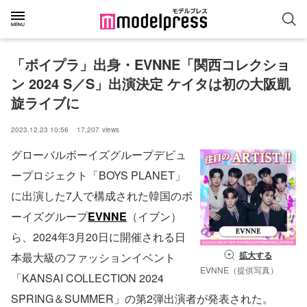
「ボイプラ」出身・EVNNE「関西コレクショ
ン 2024 S／S」出演決定 ケイタは初の大阪凱
旋ライブに
2023.12.23 10:56
17,207
views
グローバルボーイズグループデビュ
ープロジェクト「BOYS PLANET」
に出演した7人で構成された韓国のボ
ーイズグループ
EVNNE
（イブン）
ら、2024年3⽉20⽇に開催される⽇
拡大する
本最⼤級のファッションイベント
EVNNE（提供写真）
「KANSAI COLLECTION 2024
SPRING＆SUMMER」の第2弾出演者が発表された。