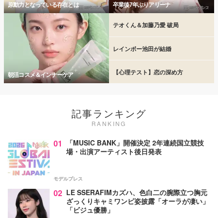
原動力となっている存在とは
卒業後7年ぶりアリーナ
テオくん＆加藤乃愛 破局
レインボー池田が結婚
【心理テスト】恋の深め方
朝活コスメ＆インナーケア
記事ランキング
RANKING
01
「MUSIC BANK」開催決定 2年連続国立競技
場・出演アーティスト後日発表
モデルプレス
02
LE SSERAFIMカズハ、色白二の腕際立つ胸元
ざっくりキャミワンピ姿披露「オーラが凄い」
「ビジュ優勝」