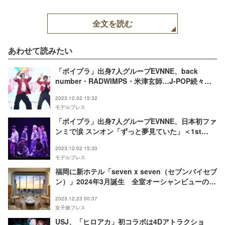
全文を読む
あわせて読みたい
「ボイプラ」出身7人グループEVNNE、back
number・RADWIMPS・米津玄師…J-POP続々カ
バー 圧巻の歌声でうっとりさせる＜1st
2023.12.02 15:32
Fanmeeting [Good EVNNEing] in Japanレポ＞
モデルプレス
「ボイプラ」出身7人グループEVNNE、日本初ファ
ンミで涙 スンオン「ずっと夢見ていた」＜1st
Fanmeeting [Good EVNNEing] in Japanレポ／
2023.12.02 15:30
セットリスト＞
モデルプレス
福岡に新ホテル「seven x seven（セブンバイセブ
ン）」2024年3月誕生 全室オーシャンビューの客
室でリラックス
2023.12.23 00:37
女子旅プレス
USJ、「ヒロアカ」初コラボは4Dアトラクショ