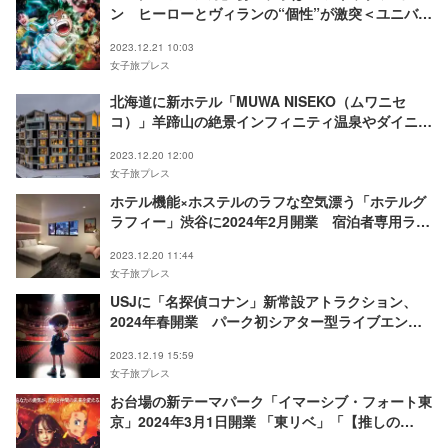
ン ヒーローとヴィランの“個性”が激突＜ユニバー
サル・クールジャパン 2024＞
2023.12.21 10:03
女子旅プレス
北海道に新ホテル「MUWA NISEKO（ムワニセ
コ）」羊蹄山の絶景インフィニティ温泉やダイニン
グなど完備
2023.12.20 12:00
女子旅プレス
ホテル機能×ホステルのラフな空気漂う「ホテルグ
ラフィー」渋谷に2024年2月開業 宿泊者専用ラウ
ンジやダイナーも併設
2023.12.20 11:44
女子旅プレス
USJに「名探偵コナン」新常設アトラクション、
2024年春開業 パーク初シアター型ライブエンタ
メに
2023.12.19 15:59
女子旅プレス
お台場の新テーマパーク「イマーシブ・フォート東
京」2024年3月1日開業 「東リベ」「【推しの
子】」など人気アニメもアトラクション化