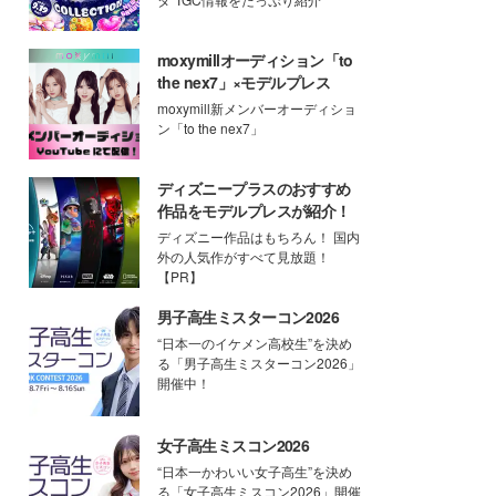
moxymillオーディション「to
the nex7」×モデルプレス
moxymill新メンバーオーディショ
ン「to the nex7」
ディズニープラスのおすすめ
作品をモデルプレスが紹介！
ディズニー作品はもちろん！ 国内
外の人気作がすべて見放題！
【PR】
男子高生ミスターコン2026
“日本一のイケメン高校生”を決め
る「男子高生ミスターコン2026」
開催中！
女子高生ミスコン2026
“日本一かわいい女子高生”を決め
る「女子高生ミスコン2026」開催