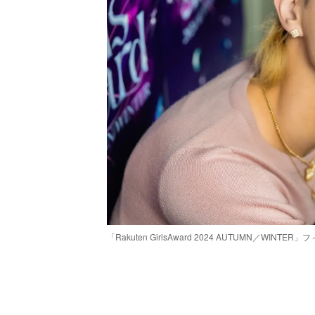
「Rakuten GirlsAward 2024 AUTUMN／W
/
Unmute