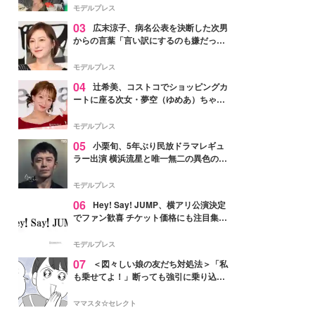
「かっこいい」と反響
モデルプレス
03
広末涼子、病名公表を決断した次男
からの言葉「言い訳にするのも嫌だっ
た」「言うべきか迷った」
モデルプレス
04
辻希美、コストコでショッピングカ
ートに座る次女・夢空（ゆめあ）ちゃん
の姿公開「乗りこなしてる感じが可愛す
ぎ」「成長を感じる」の声
モデルプレス
05
小栗旬、5年ぶり民放ドラマレギュ
ラー出演 横浜流星と唯一無二の異色のバ
ディで初共演【LOST10】
モデルプレス
06
Hey! Say! JUMP、横アリ公演決定
でファン歓喜 チケット価格にも注目集ま
る「激アツ」「平成に戻ったみたい」
モデルプレス
07
＜図々しい娘の友だち対処法＞「私
も乗せてよ！」断っても強引に乗り込ん
でくる友だち【第1話まんが】
ママスタ☆セレクト