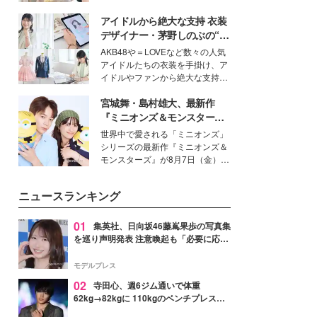
を集めています。メイクやファッ
アイドルから絶大な支持 衣装
ションの完成度を高めるベースと
して、“髪そのものの美しさ”に改
デザイナー・茅野しのぶの“可
めて注目する人が増えている様
愛い”を作る美学＜「シチズン
AKB48や＝LOVEなど数々の人気
子。今回は、そんな憧れの艶やか
クロスシー」インタビュー＞
アイドルたちの衣装を手掛け、ア
な髪を日常で叶える、美容好きの
イドルやファンから絶大な支持を
女性たちのヘアケア事情を紹介し
得る、株式会社オサレカンパニー
ます。
宮城舞・島村雄大、最新作
取締役兼クリエイティブディレク
ター・茅野しのぶ。一人ひとりの
『ミニオンズ＆モンスター
個性に寄り添い、魅力を引き出す
ズ』の魅力熱弁 ハチャメチャ
世界中で愛される「ミニオンズ」
衣装作りは、多くの女性たちに勇
だけじゃない“友情と絆”に感
シリーズの最新作『ミニオンズ＆
気と自信を与え続けている。
動
モンスターズ』が8月7日（金）に
公開。モデルプレスでは、“大のミ
ニオン好き”という共通点を持つモ
ニュースランキング
デルの宮城舞と島村雄大の特別対
談をお届け！それぞれの視点か
ら、今作ならではの魅力や予想外
01
集英社、日向坂46藤嶌果歩の写真集
の感動をもたらす奥深いストーリ
を巡り声明発表 注意喚起も「必要に応じ
ーについて熱く語り合ってもらっ
て法的措置を含む対応を検討」
た。
モデルプレス
02
寺田心、週6ジム通いで体重
62kg→82kgに 110kgのベンチプレス持
ち上げる姿披露「胸板の厚みすごい」