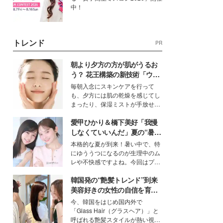
中！
トレンド
PR
朝より夕方の方が肌がうるお
う？ 花王構築の新技術「ウォ
ーターキャプチャリングスキ
毎朝入念にスキンケアを行って
ン（捕水肌）」がスキンケア
も、夕方には肌の乾燥を感じてし
の常識を変える予感
まったり、保湿ミストが手放せな
いという読者も多いのでは？そん
愛甲ひかり＆橋下美好「我慢
な美容の常識を大きく変える可能
性を秘めた、革新的な「Water
しなくていいんだ」夏の“暑さ
Capturing Skin（ウォーターキャ
対策”の新しい選択肢とは？
本格的な夏が到来！暑い中で、特
プチャリングスキン：捕水肌）」
にゆううつになるのが生理中のム
技術を、花王が構築した。
レや不快感ですよね。今回はプラ
イベートでも仲良しで旅行好きな
韓国発の“艶髪トレンド”到来
モデル・愛甲ひかりさんと橋下美
好さんを迎えて本音で女子会トー
美容好きの女性の自信を育む
ク。猛暑のお出かけを快適に過ご
「ヘアケア事情」って？
今、韓国をはじめ国内外で
すヒントや、2人が感動した夏の
「Glass Hair（グラスヘア）」と
生理の新常識にも迫りました。
呼ばれる艶髪スタイルが熱い視線