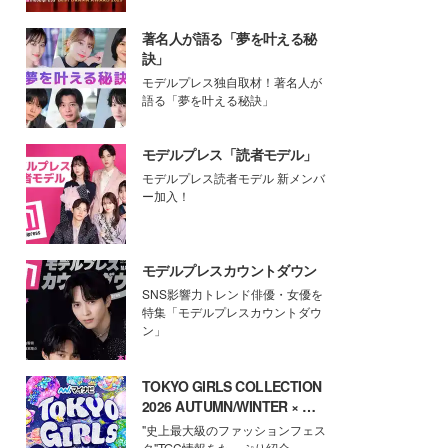
著名人が語る「夢を叶える秘
訣」
モデルプレス独自取材！著名人が
語る「夢を叶える秘訣」
モデルプレス「読者モデル」
モデルプレス読者モデル 新メンバ
ー加入！
モデルプレスカウントダウン
SNS影響力トレンド俳優・女優を
特集「モデルプレスカウントダウ
ン」
TOKYO GIRLS COLLECTION
2026 AUTUMN/WINTER × モ
デルプレス
"史上最大級のファッションフェス
タ"TGC情報をたっぷり紹介