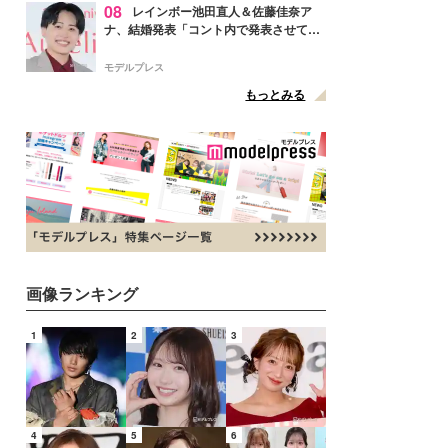
08
レインボー池田直人＆佐藤佳奈ア
ナ、結婚発表「コント内で発表させてい
ただきました」読売テレビ退社は生活拠
点変更のため
モデルプレス
もっとみる
画像ランキング
1
2
3
4
5
6