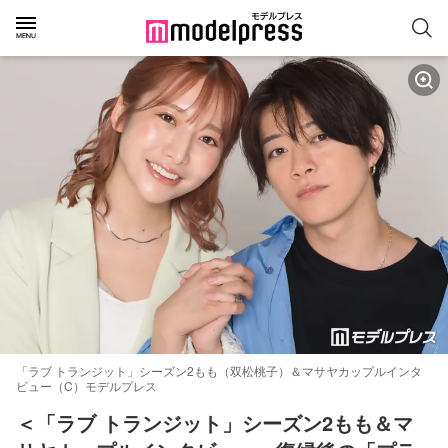
「ラブ トランジット」シーズン2もも（双松桃子）＆マサヤカップルインタ
ビュー（C）モデルプレス
＜「ラブ トランジット」シーズン2もも＆マ