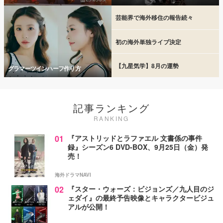
芸能界で海外移住の報告続々
初の海外単独ライブ決定
【九星気学】8月の運勢
グラマーツインハーフ作り方
記事ランキング
RANKING
01
『アストリッドとラファエル 文書係の事件
録』シーズン6 DVD-BOX、9月25日（金）発
売！
海外ドラマNAVI
02
『スター・ウォーズ：ビジョンズ／九人目のジ
ェダイ』の最終予告映像とキャラクタービジュ
アルが公開！