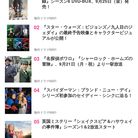
録』シーズン6 DVD-BOX、9月25日（金）発
売！
海外ドラマNAVI
02
『スター・ウォーズ：ビジョンズ／九人目のジ
ェダイ』の最終予告映像とキャラクタービジュ
アルが公開！
海外ドラマNAVI
03
『名探偵ポワロ』『シャーロック・ホームズの
冒険』、9月21日（月・祝）より一挙放送
海外ドラマNAVI
04
『スパイダーマン：ブランド・ニュー・デイ』
シリーズ初参加のセイディー・シンクに迫る！
海外ドラマNAVI
05
英国ミステリー『シェイクスピア＆ハサウェイ
の事件簿』シーズン1＆2放送スタート