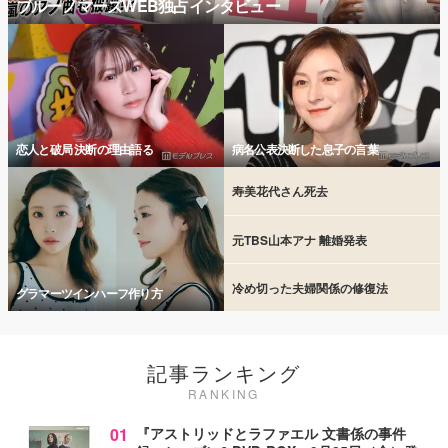
ブルーノマーズWEB独占インタビュー
恋人と破局 決断の理由語る
病名公表決断した息子の言葉
寿美花代さん死去
元TBS山本アナ 離婚発表
冷め切った夫婦関係の修復法
グラマーツインハーフ作り方
記事ランキング
RANKING
01
『アストリッドとラファエル 文書係の事件