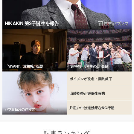
HIKAKIN 第2子誕生を報告
「VIVANT」違和感が話題
“超特急・8号車の日”登録
ボイメンが改名・契約終了
山崎怜奈が妊娠生報告
片思い中は逆効果なNG行動
バブみfaceの作り方
記事ランキング