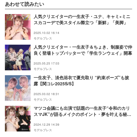
あわせて読みたい
人気クリエイターの一生友子・ユナ、キャミ×ミニ
スカコーデで美スタイル際立つ「新鮮」「美脚」
2025.10.02 16:14
モデルプレス
人気クリエイター・一生友子＆ちょき、制服姿で仲
良く登場トップバッターで「学生ランウェイ」開幕
2025.05.25 17:03
モデルプレス
一生友子、淡色浴衣で夏先取り “約束ポーズ”も披
露【関コレ2025S/S】
2025.03.02 18:31
モデルプレス
マツコ会議にも出演で話題の一生友子“令和のカリ
スマJK”が語るメイクのポイント・夢を叶える秘訣
とは
2024.12.29 14:39
モデルプレス