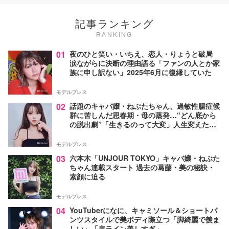
記事ランキング
RANKING
01
夜のひと笑い・いちえ、恋人・りょうと破局
涙ながらに決断の理由語る「ファンの人とか家
族に申し訳ない」2025年6月に復縁していた
モデルプレス
02
話題のキャバ嬢・ねぶたちゃん、過敏性腸症候
群に苦しんだ思春期・母の蒸発…“どん底から
の脱出劇”「生きるのって大変」人生変えた言
葉とは【インタビュー連載Vol.1】
モデルプレス
03
六本木「UNJOUR TOKYO」キャバ嬢・ねぶた
ちゃん連載スタート 過去の葛藤・美の秘訣・
素顔に迫る
モデルプレス
04
YouTuberになに、キャミソール＆ショートパ
ンツスタイルで美ボディ際立つ「脚綺麗で羨ま
しい」「肩ライン美しすぎ」