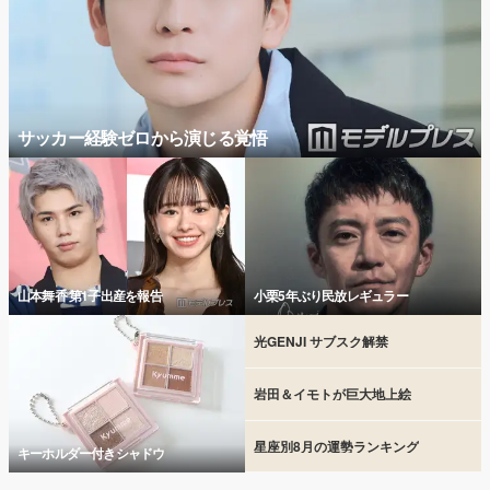
サッカー経験ゼロから演じる覚悟
山本舞香 第1子出産を報告
小栗5年ぶり民放レギュラー
光GENJI サブスク解禁
岩田＆イモトが巨大地上絵
星座別8月の運勢ランキング
キーホルダー付きシャドウ