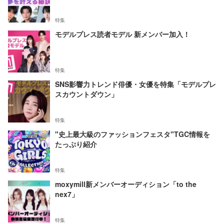
特集
モデルプレス読者モデル 新メンバー加入！
特集
SNS影響力トレンド俳優・女優を特集「モデルプレ
スカウントダウン」
特集
"史上最大級のファッションフェスタ"TGC情報を
たっぷり紹介
特集
moxymill新メンバーオーディション「to the
nex7」
特集