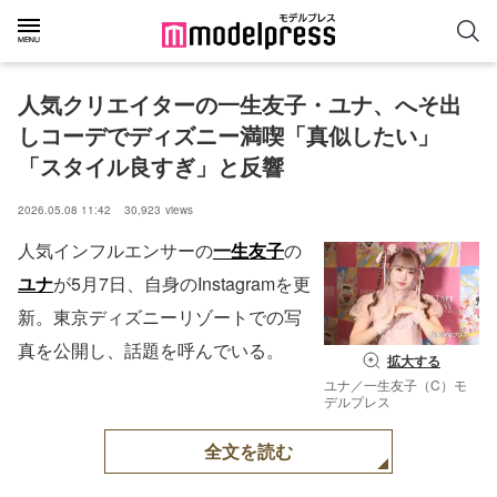
人気クリエイターの一生友子・ユナ、へそ出
しコーデでディズニー満喫「真似したい」
「スタイル良すぎ」と反響
2026.05.08 11:42
30,923
views
人気インフルエンサーの
一生友子
の
ユナ
が5月7日、自身のInstagramを更
新。東京ディズニーリゾートでの写
真を公開し、話題を呼んでいる。
拡大する
ユナ／一生友子（C）モ
デルプレス
全文を読む