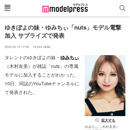
ゆきぽよの妹・ゆみちぃ「nuts」モデル電撃
加入 サプライズで発表
2024.02.10 17:05
19,043
views
タレントのゆきぽよの妹・
ゆみちぃ
（木村友美）が雑誌「nuts」の専属
モデルに加入することがわかった。
10日、同誌のYouTubeチャンネルに
て発表された。
拡大する
ゆみちぃ（木村友美）