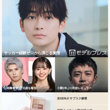
サッカー経験ゼロから演じる覚悟
山本舞香 第1子出産を報告
小栗5年ぶり民放レギュラー
光GENJI サブスク解禁