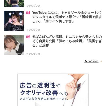
モデルプレス
04
YouTuberになに、キャミソール＆ショートパ
ンツスタイルで美ボディ際立つ「脚綺麗で羨ま
しい」「肩ライン美しすぎ」
モデルプレス
05
元ばんばんざい流那、ミニスカから美太ももの
ぞく自撮り公開「肌めっちゃ綺麗」「美脚すぎ
る」と反響
モデルプレス
もっとみる