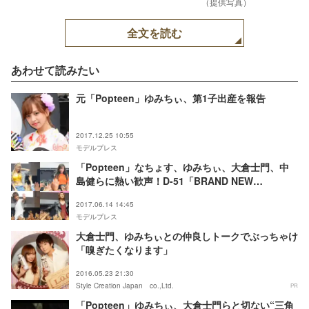
（提供写真）
全文を読む
あわせて読みたい
元「Popteen」ゆみちぃ、第1子出産を報告
2017.12.25 10:55
モデルプレス
「Popteen」なちょす、ゆみちぃ、大倉士門、中
島健らに熱い歓声！D-51「BRAND NEW
WORLD」で盛り上がりは最高潮
2017.06.14 14:45
モデルプレス
大倉士門、ゆみちぃとの仲良しトークでぶっちゃけ
「嗅ぎたくなります」
2016.05.23 21:30
Style Creation Japan co.,Ltd.
PR
「Popteen」ゆみちぃ、大倉士門らと切ない“三角