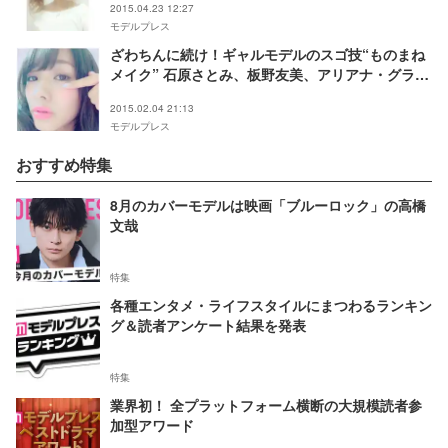
2015.04.23 12:27
モデルプレス
ざわちんに続け！ギャルモデルのスゴ技“ものまね
メイク” 石原さとみ、板野友美、アリアナ・グラン
デに変身
2015.02.04 21:13
モデルプレス
おすすめ特集
8月のカバーモデルは映画「ブルーロック」の高橋
文哉
特集
各種エンタメ・ライフスタイルにまつわるランキン
グ＆読者アンケート結果を発表
特集
業界初！ 全プラットフォーム横断の大規模読者参
加型アワード