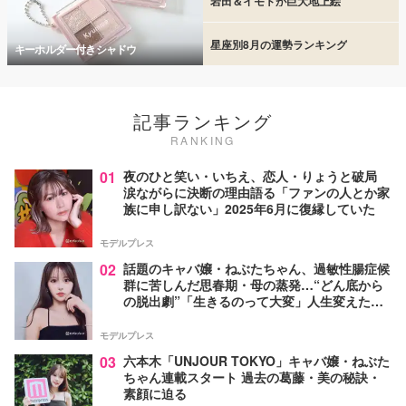
岩田＆イモトが巨大地上絵
星座別8月の運勢ランキング
キーホルダー付きシャドウ
記事ランキング
RANKING
01
夜のひと笑い・いちえ、恋人・りょうと破局
涙ながらに決断の理由語る「ファンの人とか家
族に申し訳ない」2025年6月に復縁していた
モデルプレス
02
話題のキャバ嬢・ねぶたちゃん、過敏性腸症候
群に苦しんだ思春期・母の蒸発…“どん底から
の脱出劇”「生きるのって大変」人生変えた言
葉とは【インタビュー連載Vol.1】
モデルプレス
03
六本木「UNJOUR TOKYO」キャバ嬢・ねぶた
ちゃん連載スタート 過去の葛藤・美の秘訣・
素顔に迫る