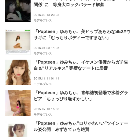
関係”に 等身大ロックバラード解禁
2016.03.13 23:23
モデルプレス
「Popteen」ゆみちぃ、美ヒップあらわなSEXYウ
サギに「むっちりボディーですまない」
2016.01.28 14:25
モデルプレス
「Popteen」ゆみちぃ、イケメン俳優からガチ告
白＆“リアルキス” 完璧なデートに反響
2015.11.11 01:41
モデルプレス
「Popteen」ゆみちぃ、青年誌初登場で水着グラ
ビア「ちょっぴり恥ずかしい」
2015.07.13 15:38
モデルプレス
「Popteen」ゆみちぃ“ロリかわいい”ツインテー
ル姿公開 みずきてぃも絶賛