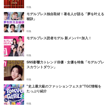
特集
モデルプレス独自取材！著名人が語る「夢を叶える
秘訣」
特集
モデルプレス読者モデル 新メンバー加入！
特集
SNS影響力トレンド俳優・女優を特集「モデルプレ
スカウントダウン」
特集
"史上最大級のファッションフェスタ"TGC情報を
たっぷり紹介
特集