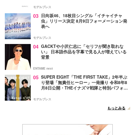
モデルプレス
03
日向坂46、18枚目シングル「イチャイチャ
虫」リリース決定 8月9日フォーメーション発
表へ
モデルプレス
04
GACKTや小沢仁志に「セリフが聞き取れな
い」 日本語作品を字幕で見る人が増えている
背景
ENTAME next
05
SUPER EIGHT「THE FIRST TAKE」2年半ぶ
り登場「無責任ヒーロー」一発撮り 令和8年8
月8日公開・THEイナズマ戦隊と特別パフォー
マンス
モデルプレス
もっとみる