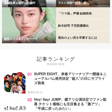
再婚発表 お相手は妊娠中
ラスト30秒で状況一変
「ウマ娘」声優 結婚発表
鈴木砂羽 子宮筋腫摘出
都合のよい恋を卒業するには
朝活コスメ＆インナーケア
記事ランキング
RANKING
01
SUPER EIGHT、来春アリーナツアー開催＆ニ
ューアルバム発売決定 “超八”の日にサプライ
ズ発表
モデルプレス
02
Hey! Say! JUMP、横アリ公演決定でファン歓
喜 チケット価格にも注目集まる「激アツ」
「平成に戻ったみたい」