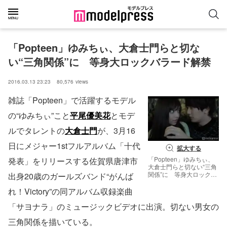
「Popteen」ゆみちぃ、大倉士門らと切な
い“三角関係”に　等身大ロックバラード解禁
2016.03.13 23:23
80,576
views
雑誌「Popteen」で活躍するモデル
の“ゆみちぃ”こと
平尾優美花
とモデ
ルでタレントの
大倉士門
が、3月16
日にメジャー1stフルアルバム「十代
拡大する
「Popteen」ゆみちぃ、
発表」をリリースする佐賀県唐津市
大倉士門らと切ない“三角
関係”に 等身大ロックバ
出身20歳のガールズバンド“がんば
ラード解禁／「サヨナ
ラ」MVより
れ！Victory”の同アルバム収録楽曲
「サヨナラ」のミュージックビデオに出演。切ない男女の
三角関係を描いている。