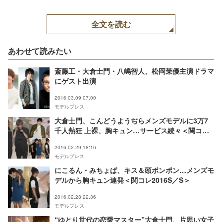
全文を読む
あわせて読みたい
斎藤工・大倉士門・八嶋智人、松岡茉優主演ドラマ
にゲスト出演
2016.03.09 07:00
モデルプレス
大倉士門、こんどうようぢらメンズモデルに3万7
千人熱狂 上裸、胸キュン…サービス続々＜関コレ
2016S／S＞
2016.02.29 18:16
モデルプレス
にこるん・みちょぱ、キス＆頭ポンポン…メンズモ
デルから胸キュン連発＜関コレ2016S／S＞
2016.02.28 22:36
モデルプレス
“ゆとり世代の恋愛マスター”大倉士門、片思い女子