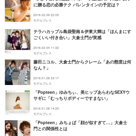
に贈る恋の必勝テク バレンタインの予定は？
2016.02.09 22:05
モデルプレス
テラハカップル島袋聖南＆伊東大輝は「ほんまにす
ごくいい付き合い」大倉士門が実感
2016.02.04 11:32
モデルプレス
藤田ニコル、大倉士門からクレーム「あの態度は何
なん？」
2016.01.28 23:17
モデルプレス
「Popteen」ゆみちぃ、美ヒップあらわなSEXYウ
サギに「むっちりボディーですまない」
2016.01.28 14:25
モデルプレス
「Popteen」みちょぱ「顔が似すぎて…」大倉士
門との関係性とは