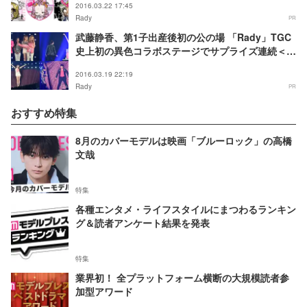
2016.03.22 17:45
Rady
PR
武藤静香、第1子出産後初の公の場 「Rady」TGC
史上初の異色コラボステージでサプライズ連続＜
TGC2016 S／S＞
2016.03.19 22:19
Rady
PR
おすすめ特集
8月のカバーモデルは映画「ブルーロック」の高橋
文哉
特集
各種エンタメ・ライフスタイルにまつわるランキン
グ＆読者アンケート結果を発表
特集
業界初！ 全プラットフォーム横断の大規模読者参
加型アワード