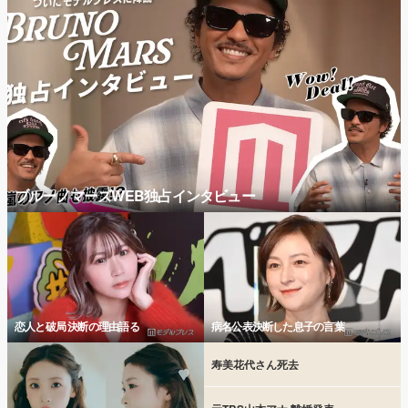
ブルーノマーズWEB独占インタビュー
恋人と破局 決断の理由語る
病名公表決断した息子の言葉
寿美花代さん死去