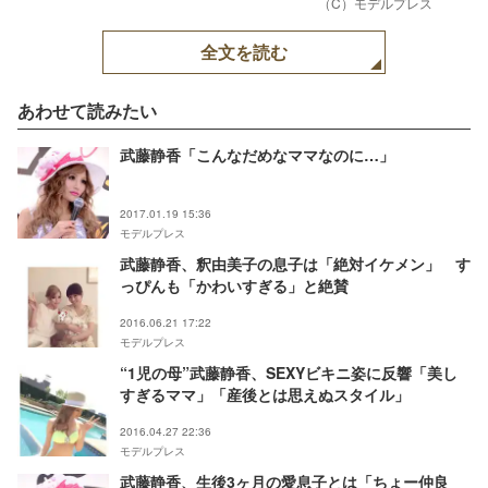
（C）モデルプレス
全文を読む
あわせて読みたい
武藤静香「こんなだめなママなのに…」
2017.01.19 15:36
モデルプレス
武藤静香、釈由美子の息子は「絶対イケメン」 す
っぴんも「かわいすぎる」と絶賛
2016.06.21 17:22
モデルプレス
“1児の母”武藤静香、SEXYビキニ姿に反響「美し
すぎるママ」「産後とは思えぬスタイル」
2016.04.27 22:36
モデルプレス
武藤静香、生後3ヶ月の愛息子とは「ちょー仲良