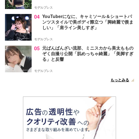
モデルプレス
04
YouTuberになに、キャミソール＆ショートパ
ンツスタイルで美ボディ際立つ「脚綺麗で羨ま
しい」「肩ライン美しすぎ」
モデルプレス
05
元ばんばんざい流那、ミニスカから美太ももの
ぞく自撮り公開「肌めっちゃ綺麗」「美脚すぎ
る」と反響
モデルプレス
もっとみる