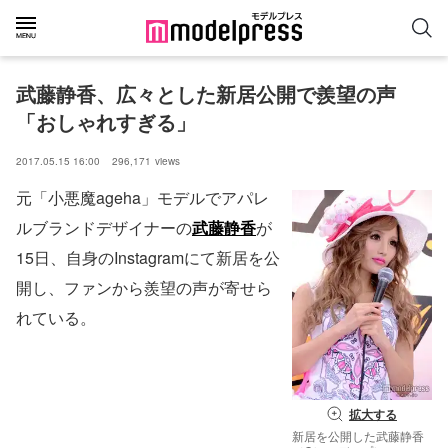
武藤静香、広々とした新居公開で羨望の声
「おしゃれすぎる」
2017.05.15 16:00
296,171
views
元「小悪魔ageha」モデルでアパレ
ルブランドデザイナーの
武藤静香
が
15日、自身のInstagramにて新居を公
開し、ファンから羨望の声が寄せら
れている。
拡大する
新居を公開した武藤静香