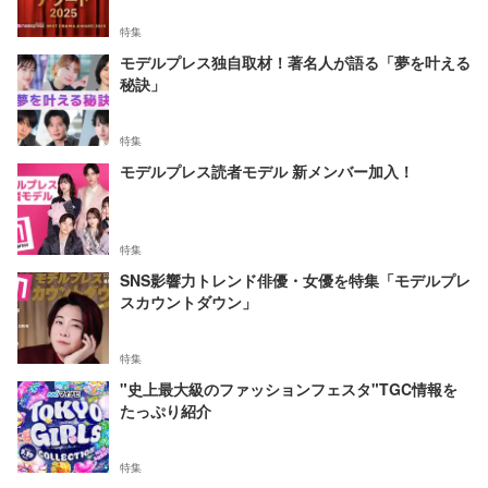
特集
モデルプレス独自取材！著名人が語る「夢を叶える
秘訣」
特集
モデルプレス読者モデル 新メンバー加入！
特集
SNS影響力トレンド俳優・女優を特集「モデルプレ
スカウントダウン」
特集
"史上最大級のファッションフェスタ"TGC情報を
たっぷり紹介
特集