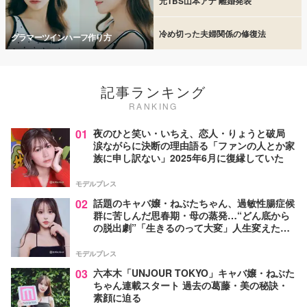
元TBS山本アナ 離婚発表
冷め切った夫婦関係の修復法
グラマーツインハーフ作り方
記事ランキング
RANKING
01
夜のひと笑い・いちえ、恋人・りょうと破局
涙ながらに決断の理由語る「ファンの人とか家
族に申し訳ない」2025年6月に復縁していた
モデルプレス
02
話題のキャバ嬢・ねぶたちゃん、過敏性腸症候
群に苦しんだ思春期・母の蒸発…“どん底から
の脱出劇”「生きるのって大変」人生変えた言
葉とは【インタビュー連載Vol.1】
モデルプレス
03
六本木「UNJOUR TOKYO」キャバ嬢・ねぶた
ちゃん連載スタート 過去の葛藤・美の秘訣・
素顔に迫る