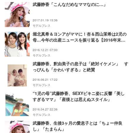
武藤静香「こんなだめなママなのに…」
2017.01.19 15:36
モデルプレス
堀北真希＆ヨンアがママに！杏＆西山茉希は2児の
母…今年の出産ニュースを振り返る【2016年末特
集】
2016.12.21 07:00
モデルプレス
武藤静香、釈由美子の息子は「絶対イケメン」 す
っぴんも「かわいすぎる」と絶賛
2016.06.21 17:22
モデルプレス
“1児の母”武藤静香、SEXYビキニ姿に反響「美し
すぎるママ」「産後とは思えぬスタイル」
2016.04.27 22:36
モデルプレス
武藤静香、生後3ヶ月の愛息子とは「ちょー仲良
し」「たまらん」