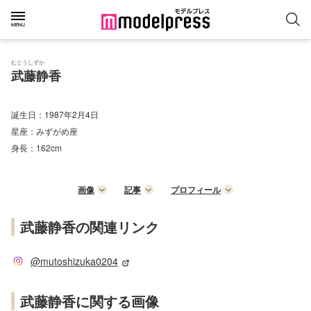
むとうしずか
武藤静香
誕生日：
1987年2月4日
星座：
みずがめ座
身長：
162cm
画像
記事
プロフィール
武藤静香の関連リンク
@mutoshizuka0204
武藤静香に関する画像