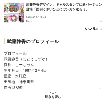
武藤静香デザイン、ギャルスタンプに新バージョン
登場「面倒くさいひとにガンガン送ろう」
2016.03.22 17:45
Rady
PR
もっと見る
武藤静香のプロフィール
プロフィール
武藤静香（むとうしずか）
愛称 しーちゃん
生年月日 1987年2月4日
星座 水瓶座
出身地 神奈川県
血液型 O型
身長162 cm 体重41kg（2008年時点）
続きを読む
BMI 15.6（低体重）
靴のサイズ 24 cm