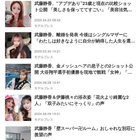
武藤静香、“アプデあり”23歳と現在の比較ショッ
ト公開 「美しさを保っててすごい」「美容法気に
なる」と反響
2025.04.23 09:42
モデルプレス
武藤静香、離婚を発表 今後はシングルマザーに
「わたしは好きなように自分が納得した人生を選ん
でいく」
2025.03.30 10:21
モデルプレス
武藤静香、金メッシュヘアの息子との2ショット公
開 大谷翔平選手初優勝を現地で観戦「女神」「お
しゃれ」の声
2024.09.28 13:41
モデルプレス
武藤静香＆伊藤桃々の浴衣姿「花火より綺麗な2
人」「双子みたいにそっくり」の声
2024.08.09 15:01
モデルプレス
武藤静香「壁スーパー卍ルーム」おしゃれな別荘に
羨望の声