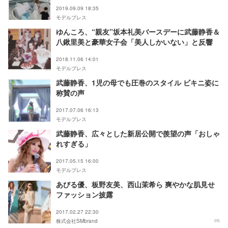
2019.09.09 18:35
モデルプレス
ゆんころ、“親友”坂本礼美バースデーに武藤静香＆
八鍬里美と豪華女子会「美人しかいない」と反響
2018.11.06 14:01
モデルプレス
武藤静香、1児の母でも圧巻のスタイル ビキニ姿に
称賛の声
2017.07.06 16:13
モデルプレス
武藤静香、広々とした新居公開で羨望の声「おしゃ
れすぎる」
2017.05.15 16:00
モデルプレス
あびる優、板野友美、西山茉希ら 爽やかな肌見せ
ファッション披露
2017.02.27 22:30
株式会社SMbrand
PR