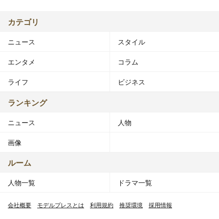
■活動
カテゴリ
・所属事務所は株式会社エストエム。16歳から、大洋図
ニュース
スタイル
書が発行するギャル雑誌eggのモデルとなる。19歳から
は、インフォレストが発行する小悪魔agehaの専属モデル
エンタメ
コラム
として活躍中。
ライフ
ビジネス
・抜群のスタイルや美貌から、専属している小悪魔ageha
でもトップクラスの人気を誇っている。
ランキング
ニュース
人物
・「お家でも可愛く」をコンセプトに部屋着ブランド展開
する、「Rady」のデザイナーとしても活動。
画像
・アクセサリー、振袖、化粧品、店舗、カラコン、通販サ
ルーム
イト、ドレスなど多くのプロデュースもこなす。
人物一覧
ドラマ一覧
■テレビ出演
会社概要
モデルプレスとは
利用規約
推奨環境
採用情報
・アッコにおまかせ!（TBSテレビ系、2007年）