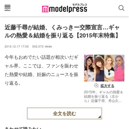
近藤千尋が結婚、くみっきー交際宣言…ギャ
ルの熱愛＆結婚を振り返る【2015年末特集】
2015.12.17 17:00
502,073
views
今年もおめでたい話題が相次いだギ
ャル界。ここでは、ファンを賑わせ
た熱愛や結婚、妊娠のニュースを振
り返る。
拡大する
2015年、ギャルの熱愛＆
結婚を振り返る（左か
ら）近藤千尋、舟山久美
子、まにゃ、植野有砂
【モデルプレス】
全文を読む
あわせて読みたい