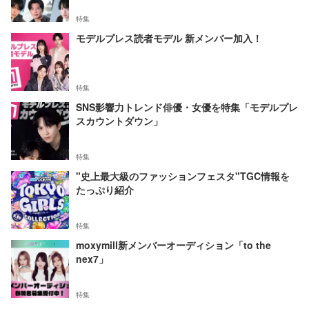
特集
モデルプレス読者モデル 新メンバー加入！
特集
SNS影響力トレンド俳優・女優を特集「モデルプレ
スカウントダウン」
特集
"史上最大級のファッションフェスタ"TGC情報を
たっぷり紹介
特集
moxymill新メンバーオーディション「to the
nex7」
特集