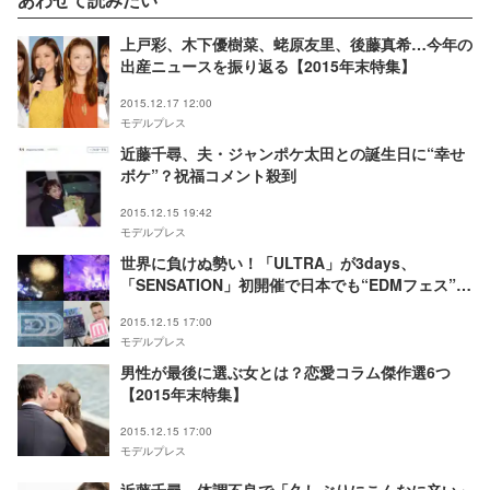
上戸彩、木下優樹菜、蛯原友里、後藤真希…今年の
出産ニュースを振り返る【2015年末特集】
2015.12.17 12:00
モデルプレス
近藤千尋、夫・ジャンポケ太田との誕生日に“幸せ
ボケ”？祝福コメント殺到
2015.12.15 19:42
モデルプレス
世界に負けぬ勢い！「ULTRA」が3days、
「SENSATION」初開催で日本でも“EDMフェス”ブ
ーム【2015年末特集】
2015.12.15 17:00
モデルプレス
男性が最後に選ぶ女とは？恋愛コラム傑作選6つ
【2015年末特集】
2015.12.15 17:00
モデルプレス