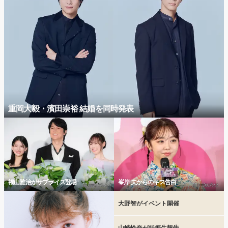
重岡大毅・濱田崇裕 結婚を同時発表
福山雅治がサプライズ登場
峯岸 夫からのキス告白
大野智がイベント開催
山崎怜奈が妊娠生報告