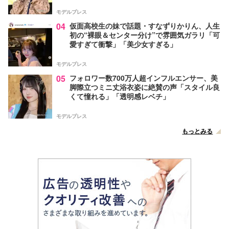
モデルプレス
04
仮面高校生の妹で話題・すなずりかりん、人生
初の“裸眼＆センター分け”で雰囲気ガラリ「可
愛すぎて衝撃」「美少女すぎる」
モデルプレス
05
フォロワー数700万人超インフルエンサー、美
脚際立つミニ丈浴衣姿に絶賛の声「スタイル良
くて憧れる」「透明感レベチ」
モデルプレス
もっとみる