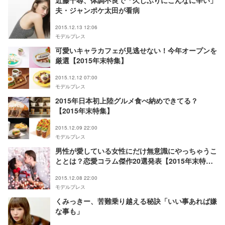
近藤千尋、体調不良で「久しぶりにこんなに辛い」
夫・ジャンポケ太田が看病
2015.12.13 12:06
モデルプレス
可愛いキャラカフェが見逃せない！今年オープンを
厳選【2015年末特集】
2015.12.12 07:00
モデルプレス
2015年日本初上陸グルメ食べ納めできてる？
【2015年末特集】
2015.12.09 22:00
モデルプレス
男性が愛している女性にだけ無意識にやっちゃうこ
ととは？恋愛コラム傑作20選発表【2015年末特
集】
2015.12.08 22:00
モデルプレス
くみっきー、苦難乗り越える秘訣「いい事あれば嫌
な事も」