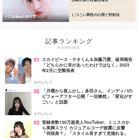
しつこい異性の心理と対処法
バブみfaceの作り方
記事ランキング
RANKING
01
スカイピース・テオくん＆加藤乃愛、破局報告
「どちらかに非があったわけではなく」2023
年2月に交際発表
モデルプレス
02
「月曜から夜ふかし」多田さん、インディバの
ビフォーアフター公開「一目瞭然」「変化がす
ごい」と話題
モデルプレス
03
登録者数130万超美人YouTuber、ミニスカか
ら美脚スラリ カジュアルコーデ披露に反響
「何頭身？」「スタイル良すぎて見惚れる」