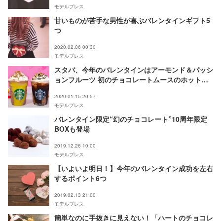
モデルプレス
甘いものが苦手な男性が喜ぶバレンタインギフト5
つ
2020.02.06 00:30
モデルプレス
スタバ、今年のバレンタインはアーモンド＆パッシ
ョンフルーツ 初のチョコレートムースのホットド
リンクも登場＜試飲レポ＞
2020.01.15 20:57
モデルプレス
バレンタイン限定“幻のチョコレート”10周年限定
BOXも登場
2019.12.26 10:00
モデルプレス
【いよいよ明日！】今年のバレンタイン成功を左右
するポイント6つ
2019.02.13 21:00
モデルプレス
簡単なのに手抜きに見えない！「ハートのチョコレ