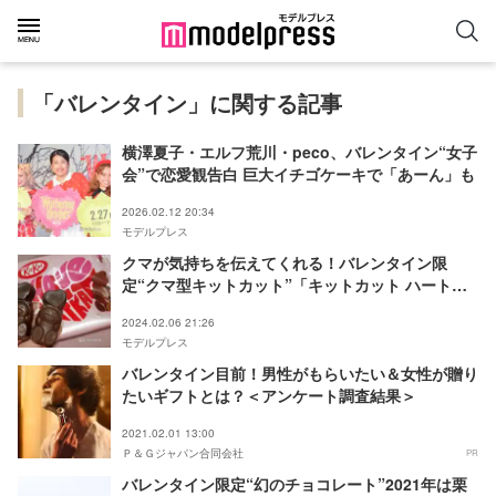
「バレンタイン」に関する記事
横澤夏子・エルフ荒川・peco、バレンタイン“女子
会”で恋愛観告白 巨大イチゴケーキで「あーん」も
2026.02.12 20:34
モデルプレス
クマが気持ちを伝えてくれる！バレンタイン限
定“クマ型キットカット”「キットカット ハートフ
ルベアー」を食べてみた
2024.02.06 21:26
モデルプレス
バレンタイン目前！男性がもらいたい＆女性が贈り
たいギフトとは？＜アンケート調査結果＞
2021.02.01 13:00
Ｐ＆Ｇジャパン合同会社
PR
バレンタイン限定“幻のチョコレート”2021年は栗