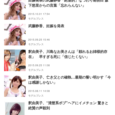
妊娠発表の武藤静香「絶望的」なつわり期告白 森
下悠里からの言葉「忘れらんない」
2015.10.01 17:54
モデルプレス
武藤静香、妊娠を発表
2015.09.25 15:46
モデルプレス
釈由美子、川島なお美さんは「頼れるお姉様的存
在」 早すぎる死に「信じたくない」
2015.09.25 11:08
モデルプレス
釈由美子、亡き父との確執…最期の誓い明かす「今
は感謝しかない」
2015.08.11 14:08
モデルプレス
釈由美子、“清楚系ボブ”ヘアにイメチェン 驚きと
絶賛の声殺到