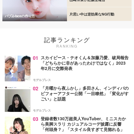
片思い中は逆効果なNG行動
バブみfaceの作り方
記事ランキング
RANKING
01
スカイピース・テオくん＆加藤乃愛、破局報告
「どちらかに非があったわけではなく」2023
年2月に交際発表
モデルプレス
02
「月曜から夜ふかし」多田さん、インディバの
ビフォーアフター公開「一目瞭然」「変化がす
ごい」と話題
モデルプレス
03
登録者数130万超美人YouTuber、ミニスカか
ら美脚スラリ カジュアルコーデ披露に反響
「何頭身？」「スタイル良すぎて見惚れる」