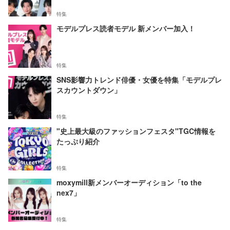
特集
モデルプレス読者モデル 新メンバー加入！
特集
SNS影響力トレンド俳優・女優を特集「モデルプレ
スカウントダウン」
特集
"史上最大級のファッションフェスタ"TGC情報を
たっぷり紹介
特集
moxymill新メンバーオーディション「to the
nex7」
特集