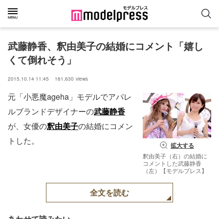
武藤静香、釈由美子の結婚にコメント「嬉し
くて倒れそう」
2015.10.14 11:45
161,630
views
元「小悪魔ageha」モデルでアパレ
ルブランドデザイナーの
武藤静香
が、女優の
釈由美子
の結婚にコメン
トした。
拡大する
釈由美子（右）の結婚に
コメントした武藤静香
（左）【モデルプレス】
全文を読む
あわせて読みたい