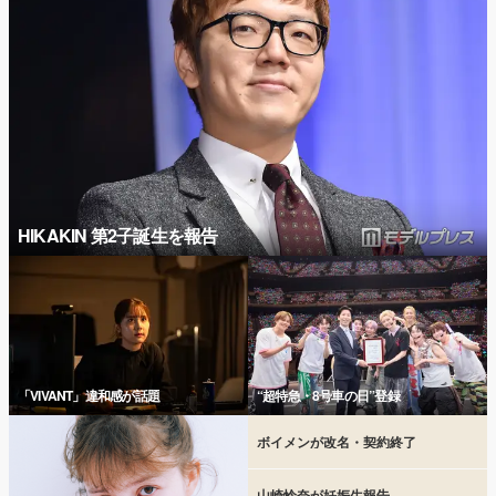
HIKAKIN 第2子誕生を報告
「VIVANT」違和感が話題
“超特急・8号車の日”登録
ボイメンが改名・契約終了
山崎怜奈が妊娠生報告