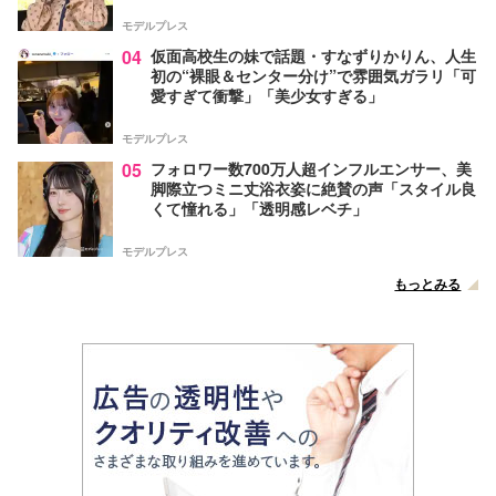
モデルプレス
04
仮面高校生の妹で話題・すなずりかりん、人生
初の“裸眼＆センター分け”で雰囲気ガラリ「可
愛すぎて衝撃」「美少女すぎる」
モデルプレス
05
フォロワー数700万人超インフルエンサー、美
脚際立つミニ丈浴衣姿に絶賛の声「スタイル良
くて憧れる」「透明感レベチ」
モデルプレス
もっとみる