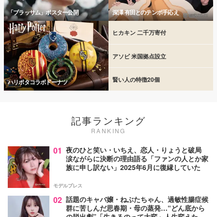
「ブラッサム」ポスター公開
深澤 有田とのテンポ手応え
ヒカキン 二千万寄付
アソビ 米国拠点設立
賢い人の特徴20個
ハリポタコラボドーナツ
記事ランキング
RANKING
01
夜のひと笑い・いちえ、恋人・りょうと破局
涙ながらに決断の理由語る「ファンの人とか家
族に申し訳ない」2025年6月に復縁していた
モデルプレス
02
話題のキャバ嬢・ねぶたちゃん、過敏性腸症候
群に苦しんだ思春期・母の蒸発…“どん底から
の脱出劇”「生きるのって大変」人生変えた言