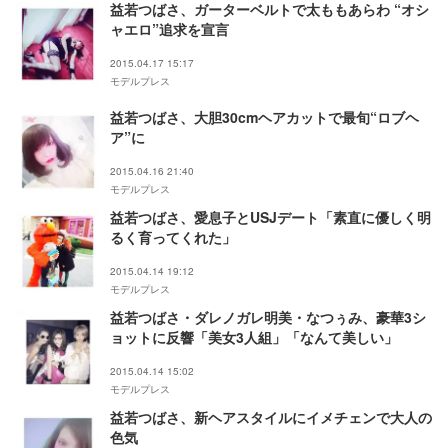
益若つばさ、ガーターベルトで太ももあらわ “オシ
ャエロ”追求を宣言
2015.04.17 15:17
モデルプレス
益若つばさ、大胆30cmヘアカットで最旬“ロブヘ
ア”に
2015.04.16 21:40
モデルプレス
益若つばさ、愛息子とUSJデート「素直に優しく明
るく育ってくれた」
2015.04.14 19:12
モデルプレス
益若つばさ・ダレノガレ明美・なつぅみ、豪華3シ
ョットに反響「美女3人組」「なんて美しい」
2015.04.14 15:02
モデルプレス
益若つばさ、新ヘアスタイルにイメチェンで大人の
色気