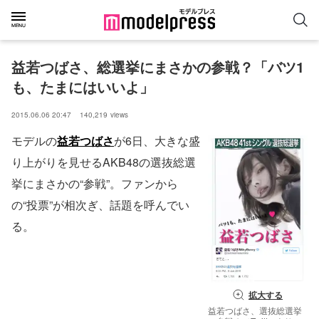
益若つばさ、総選挙にまさかの参戦？「バツ1
も、たまにはいいよ」
2015.06.06 20:47
140,219
views
モデルの
益若つばさ
が6日、大きな盛
り上がりを見せるAKB48の選抜総選
挙にまさかの“参戦”。ファンから
の“投票”が相次ぎ、話題を呼んでい
る。
拡大する
益若つばさ、選抜総選挙