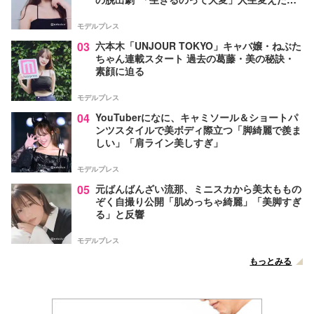
葉とは【インタビュー連載Vol.1】
モデルプレス
03
六本木「UNJOUR TOKYO」キャバ嬢・ねぶた
ちゃん連載スタート 過去の葛藤・美の秘訣・
素顔に迫る
モデルプレス
04
YouTuberになに、キャミソール＆ショートパ
ンツスタイルで美ボディ際立つ「脚綺麗で羨ま
しい」「肩ライン美しすぎ」
モデルプレス
05
元ばんばんざい流那、ミニスカから美太ももの
ぞく自撮り公開「肌めっちゃ綺麗」「美脚すぎ
る」と反響
モデルプレス
もっとみる