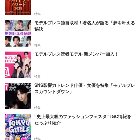
特集
モデルプレス独自取材！著名人が語る「夢を叶える
秘訣」
特集
モデルプレス読者モデル 新メンバー加入！
特集
SNS影響力トレンド俳優・女優を特集「モデルプレ
スカウントダウン」
特集
"史上最大級のファッションフェスタ"TGC情報を
たっぷり紹介
特集