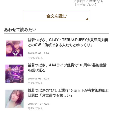
に参戦？／Twitterより
【モデルプレス】
全文を読む
あわせて読みたい
益若つばさ、GLAY・TERU＆PUFFY大貫亜美夫妻
とのGW「信頼できる人たちとゆっくり」
2015.05.08 13:20
モデルプレス
益若つばさ、AAAライブ鑑賞で“10周年”芸能生活
を振り返る
2015.05.03 11:08
モデルプレス
益若つばさの“びしょ濡れ”ショットが有村架純似と
話題に「お世辞でも嬉しい」
2015.04.18 17:35
モデルプレス