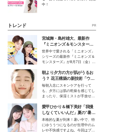
中！
トレンド
PR
宮城舞・島村雄大、最新作
『ミニオンズ＆モンスター
ズ』の魅力熱弁 ハチャメチャ
世界中で愛される「ミニオンズ」
だけじゃない“友情と絆”に感
シリーズの最新作『ミニオンズ＆
動
モンスターズ』が8月7日（金）に
公開。モデルプレスでは、“大のミ
朝より夕方の方が肌がうるお
ニオン好き”という共通点を持つモ
デルの宮城舞と島村雄大の特別対
う？ 花王構築の新技術「ウォ
談をお届け！それぞれの視点か
ーターキャプチャリングスキ
毎朝入念にスキンケアを行って
ら、今作ならではの魅力や予想外
ン（捕水肌）」がスキンケア
も、夕方には肌の乾燥を感じてし
の感動をもたらす奥深いストーリ
の常識を変える予感
まったり、保湿ミストが手放せな
ーについて熱く語り合ってもらっ
いという読者も多いのでは？そん
た。
愛甲ひかり＆橋下美好「我慢
な美容の常識を大きく変える可能
性を秘めた、革新的な「Water
しなくていいんだ」夏の“暑さ
Capturing Skin（ウォーターキャ
対策”の新しい選択肢とは？
本格的な夏が到来！暑い中で、特
プチャリングスキン：捕水肌）」
にゆううつになるのが生理中のム
技術を、花王が構築した。
レや不快感ですよね。今回はプラ