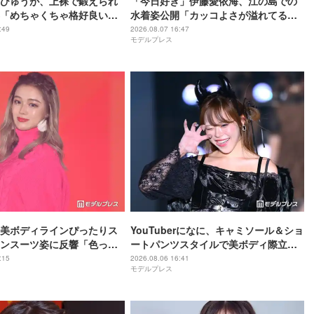
ひゅうが、上裸で鍛えられ
「今日好き」伊藤愛依海、江の島での
「めちゃくちゃ格好良い」
水着姿公開「カッコよさが溢れてる」
発してる」の声
「くびれ綺麗」の声
:49
2026.08.07 16:47
モデルプレス
美ボディラインぴったりス
YouTuberになに、キャミソール＆ショ
ンスーツ姿に反響「色っぽ
ートパンツスタイルで美ボディ際立つ
スタイル女神」の声
「脚綺麗で羨ましい」「肩ライン美し
:15
2026.08.06 16:41
モデルプレス
すぎ」