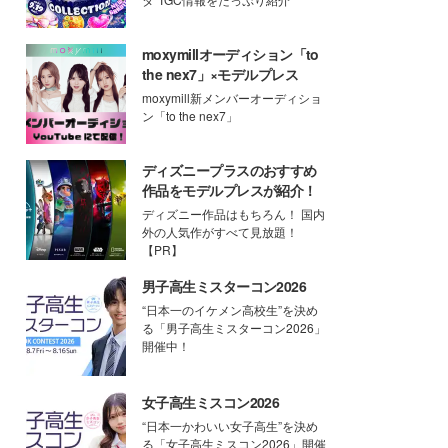
moxymillオーディション「to
the nex7」×モデルプレス
moxymill新メンバーオーディショ
ン「to the nex7」
ディズニープラスのおすすめ
作品をモデルプレスが紹介！
ディズニー作品はもちろん！ 国内
外の人気作がすべて見放題！
【PR】
男子高生ミスターコン2026
“日本一のイケメン高校生”を決め
る「男子高生ミスターコン2026」
開催中！
女子高生ミスコン2026
“日本一かわいい女子高生”を決め
る「女子高生ミスコン2026」開催