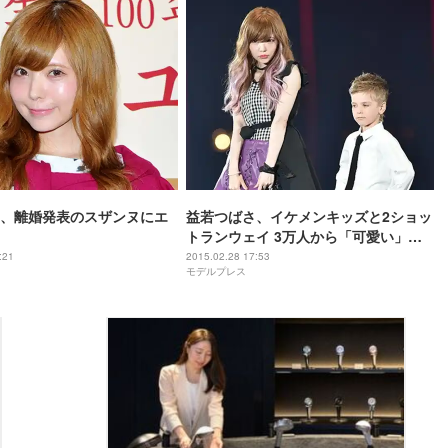
、離婚発表のスザンヌにエ
益若つばさ、イケメンキッズと2ショッ
トランウェイ 3万人から「可愛い」の
歓声＜TGC 2015S／S＞
:21
2015.02.28 17:53
モデルプレス