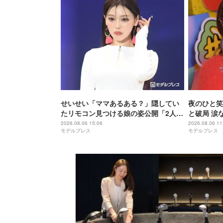
せいせい「ママあるある？」隠してい
夜のひと笑
たリモコン見つける娘の姿公開「2人と
と破局 涙
も可愛い」「ほっこり」の声
ァンの人と
2026.08.06 15:06
2026.08.06 11
モデルプレス
モデルプレス
年6月に復