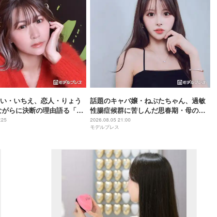
い・いちえ、恋人・りょう
話題のキャバ嬢・ねぶたちゃん、過敏
ながらに決断の理由語る「フ
性腸症候群に苦しんだ思春期・母の蒸
か家族に申し訳ない」2025
発…“どん底からの脱出劇”「生きるの
:25
2026.08.05 21:00
モデルプレス
縁していた
って大変」人生変えた言葉とは【イン
タビュー連載Vol.1】