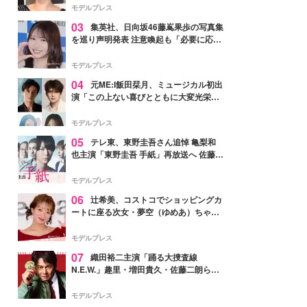
モデルプレス
03
集英社、日向坂46藤嶌果歩の写真集
を巡り声明発表 注意喚起も「必要に応じ
て法的措置を含む対応を検討」
モデルプレス
04
元ME:I飯田栞月、ミュージカル初出
演「この上ない喜びとともに大変光栄」
4年ぶり上演「ファントム」城田優らキ
ャスト発表
モデルプレス
05
テレ東、東野圭吾さん追悼 亀梨和
也主演「東野圭吾 手紙」再放送へ 佐藤隆
太・本田翼・中村倫也ら出演
モデルプレス
06
辻希美、コストコでショッピングカ
ートに座る次女・夢空（ゆめあ）ちゃん
の姿公開「乗りこなしてる感じが可愛す
ぎ」「成長を感じる」の声
モデルプレス
07
織田裕二主演「踊る大捜査線
N.E.W.」趣里・増田貴久・佐藤二朗ら新
メンバー紹介映像解禁 各キャラクター象
徴する“謎のキーワード”も
モデルプレス