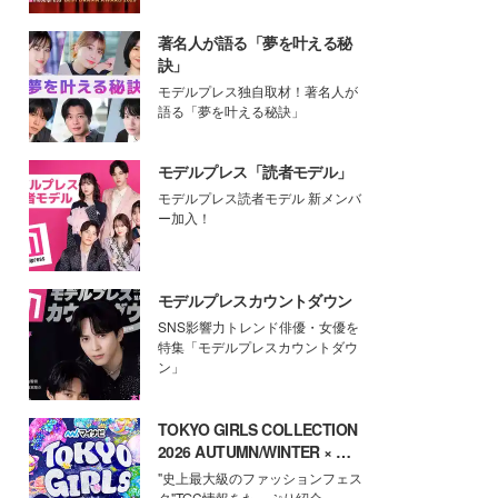
著名人が語る「夢を叶える秘
訣」
モデルプレス独自取材！著名人が
語る「夢を叶える秘訣」
モデルプレス「読者モデル」
モデルプレス読者モデル 新メンバ
ー加入！
モデルプレスカウントダウン
SNS影響力トレンド俳優・女優を
特集「モデルプレスカウントダウ
ン」
TOKYO GIRLS COLLECTION
2026 AUTUMN/WINTER × モ
デルプレス
"史上最大級のファッションフェス
タ"TGC情報をたっぷり紹介