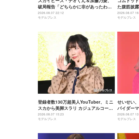
スカイピース・テオくん＆加藤乃愛、
コムドット
破局報告「どちらかに非があったわけ
た腹筋披露
ではなく」2023年2月に交際発表
「ビジュ爆
2026.08.07 22:12
2026.08.07 16
モデルプレス
モデルプレス
登録者数130万超美人YouTuber、ミニ
せいせい、
スカから美脚スラリ カジュアルコーデ
パイダーマ
披露に反響「何頭身？」「スタイル良
すぎる」「
2026.08.07 15:23
2026.08.07 13
モデルプレス
モデルプレス
すぎて見惚れる」