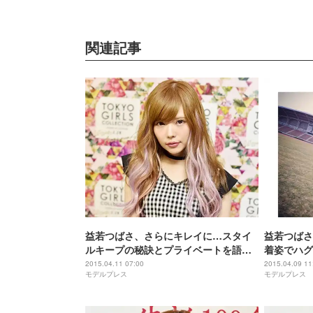
関連記事
益若つばさ、さらにキレイに…スタイ
益若つばさ
ルキープの秘訣とプライベートを語
着姿でハグ
る モデルプレスインタビュー
2015.04.11 07:00
2015.04.09 11
モデルプレス
モデルプレス