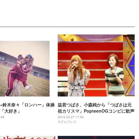
×鈴木奈々「ロンハー」体操
益若つばさ、小森純から「つばさは元
「大好き」
祖カリスマ」PopteenOGコンビに歓声
:48
2015.03.27 17:50
モデルプレス