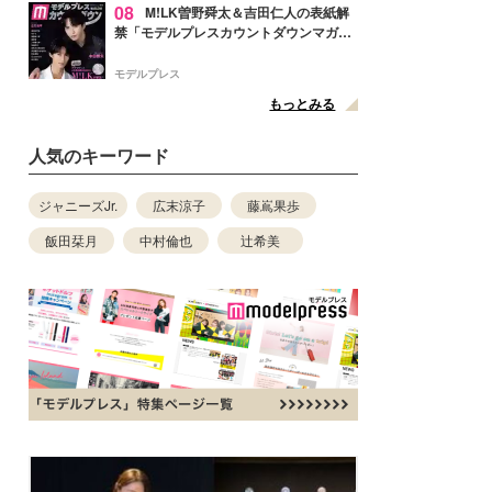
08
M!LK曽野舜太＆吉田仁人の表紙解
禁「モデルプレスカウントダウンマガジ
ン」巻頭に登場
モデルプレス
もっとみる
人気のキーワード
ジャニーズJr.
広末涼子
藤嶌果歩
飯田栞月
中村倫也
辻希美