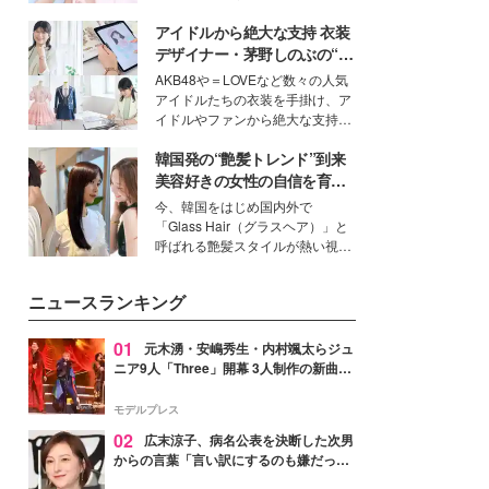
イベートでも仲良しで旅行好きな
アイドルから絶大な支持 衣装
モデル・愛甲ひかりさんと橋下美
好さんを迎えて本音で女子会トー
デザイナー・茅野しのぶの“可
ク。猛暑のお出かけを快適に過ご
愛い”を作る美学＜「シチズン
AKB48や＝LOVEなど数々の人気
すヒントや、2人が感動した夏の
クロスシー」インタビュー＞
アイドルたちの衣装を手掛け、ア
生理の新常識にも迫りました。
イドルやファンから絶大な支持を
得る、株式会社オサレカンパニー
韓国発の“艶髪トレンド”到来
取締役兼クリエイティブディレク
ター・茅野しのぶ。一人ひとりの
美容好きの女性の自信を育む
個性に寄り添い、魅力を引き出す
「ヘアケア事情」って？
今、韓国をはじめ国内外で
衣装作りは、多くの女性たちに勇
「Glass Hair（グラスヘア）」と
気と自信を与え続けている。
呼ばれる艶髪スタイルが熱い視線
を集めています。メイクやファッ
ションの完成度を高めるベースと
ニュースランキング
して、“髪そのものの美しさ”に改
めて注目する人が増えている様
子。今回は、そんな憧れの艶やか
01
元木湧・安嶋秀生・内村颯太らジュ
な髪を日常で叶える、美容好きの
ニア9人「Three」開幕 3人制作の新曲＆
女性たちのヘアケア事情を紹介し
手描きセットに込めた想い「もっと前に
ます。
進んで夢を掴みたい」【ゲネプロレポ】
モデルプレス
02
広末涼子、病名公表を決断した次男
からの言葉「言い訳にするのも嫌だっ
た」「言うべきか迷った」