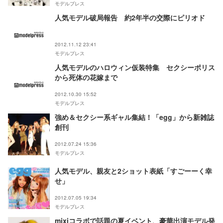
モデルプレス
人気モデル破局報告 約2年半の交際にピリオド
2012.11.12 23:41
モデルプレス
人気モデルのハロウィン仮装特集 セクシーポリス
から死体の花嫁まで
2012.10.30 15:52
モデルプレス
強め＆セクシー系ギャル集結！「egg」から新雑誌
創刊
2012.07.24 15:36
モデルプレス
人気モデル、親友と2ショット表紙「すごーーく幸
せ」
2012.07.05 19:34
モデルプレス
mixiコラボで話題の夏イベント、豪華出演モデル発