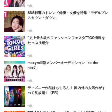
特集
SNS影響力トレンド俳優・女優を特集「モデルプレ
スカウントダウン」
特集
"史上最大級のファッションフェスタ"TGC情報を
たっぷり紹介
特集
moxymill新メンバーオーディション「to the
nex7」
特集
ディズニー作品はもちろん！ 国内外の人気作がす
べて見放題！【PR】
特集