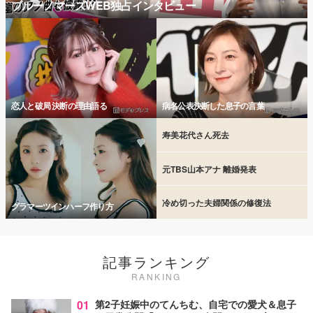
ブルーノマーズWEB独占インタビュー
恋人と破局 決断の理由語る
病名公表決断した息子の言葉
寿美花代さん死去
元TBS山本アナ 離婚発表
冷め切った夫婦関係の修復法
グラマーツインハーフ作り方
記事ランキング
RANKING
01
第2子妊娠中のてんちむ、自宅での愛犬＆息子