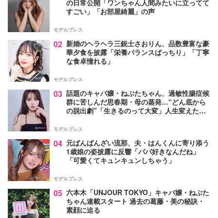
の日常公開「ワンちゃん人間みたいに立ってて
すごい」「お部屋綺麗」の声
モデルプレス
02
新婚のヘラヘラ三銃士さおりん、品数豊富な豪
華夕食を披露「栄養バランスばっちり」「丁寧
な食卓憧れる」
モデルプレス
03
話題のキャバ嬢・ねぶたちゃん、過敏性腸症候
群に苦しんだ思春期・母の蒸発…“どん底から
の脱出劇”「生きるのって大変」人生変えた言
葉とは【インタビュー連載Vol.1】
モデルプレス
04
元ばんばんざい流那、夫・はんくんに寄り添う
1歳娘の姿披露に反響「パパ好きなんだね」
「可愛くてキュンキュンしちゃう」
モデルプレス
05
六本木「UNJOUR TOKYO」キャバ嬢・ねぶた
ちゃん連載スタート 過去の葛藤・美の秘訣・
素顔に迫る