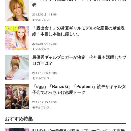
表
2012.06.21 18:06
モデルプレス
「露出命！」の常夏ギャルモデルが2度目の単独表
紙「本当に本当に嬉しい」
2012.06.04 19:56
モデルプレス
最優秀ギャルブロガーが決定 今年最も活躍したブ
ロガーは？
2011.12.26 18:08
モデルプレス
「egg」「Ranzuki」「Popteen」読モがギャル女
子会でぶっちゃけ恋愛トーク
2011.12.15 17:50
モデルプレス
おすすめ特集
8月のカバーモデルは映画「ブルーロック」の高橋