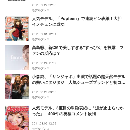
2011.09.22 22:36
モデルプレス
人気モデル、「Popteen」で連続ピン表紙！大胆
イメチェンに成功
2011.09.01 12:31
モデルプレス
高島彩、新CMで美しすぎる“すっぴん”を披露 フ
ァンの反応は？
2011.08.24 11:32
モデルプレス
小森純、「サンジャポ」出演で話題の超天然モデル
の勢いにタジタジ 人気シューズブランドと初コラ
ボ
2011.08.20 03:55
モデルプレス
人気モデル、3度目の単独表紙に「涙が止まらなか
った」 400件の祝福コメント殺到
2011.08.02 12:59
モデルプレス