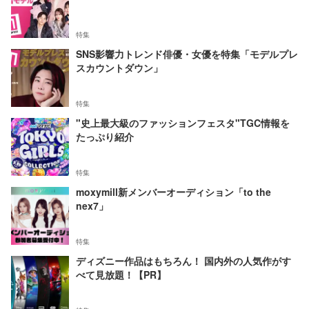
特集
SNS影響力トレンド俳優・女優を特集「モデルプレ
スカウントダウン」
特集
"史上最大級のファッションフェスタ"TGC情報を
たっぷり紹介
特集
moxymill新メンバーオーディション「to the
nex7」
特集
ディズニー作品はもちろん！ 国内外の人気作がす
べて見放題！【PR】