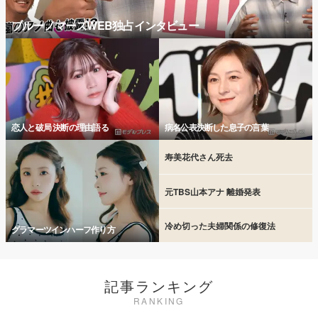
ブルーノマーズWEB独占インタビュー
恋人と破局 決断の理由語る
病名公表決断した息子の言葉
寿美花代さん死去
元TBS山本アナ 離婚発表
冷め切った夫婦関係の修復法
グラマーツインハーフ作り方
記事ランキング
RANKING