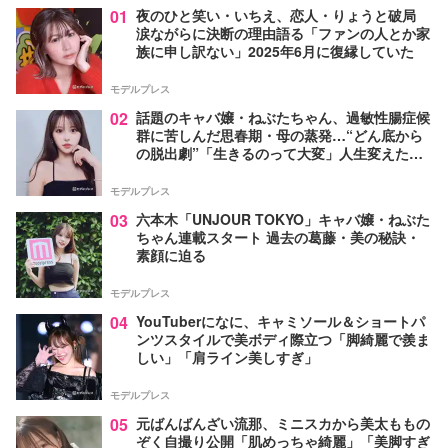
01
夜のひと笑い・いちえ、恋人・りょうと破局
涙ながらに決断の理由語る「ファンの人とか家
族に申し訳ない」2025年6月に復縁していた
モデルプレス
02
話題のキャバ嬢・ねぶたちゃん、過敏性腸症候
群に苦しんだ思春期・母の蒸発…“どん底から
の脱出劇”「生きるのって大変」人生変えた言
葉とは【インタビュー連載Vol.1】
モデルプレス
03
六本木「UNJOUR TOKYO」キャバ嬢・ねぶた
ちゃん連載スタート 過去の葛藤・美の秘訣・
素顔に迫る
モデルプレス
04
YouTuberになに、キャミソール＆ショートパ
ンツスタイルで美ボディ際立つ「脚綺麗で羨ま
しい」「肩ライン美しすぎ」
モデルプレス
05
元ばんばんざい流那、ミニスカから美太ももの
ぞく自撮り公開「肌めっちゃ綺麗」「美脚すぎ