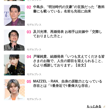
02
中島歩、“明治時代の文豪”の玄孫だった「教科
書にも載っている」名前も先祖に由来
モデルプレス
03
及川光博、再婚発表 お相手は妊娠中「交際し
ておりました方と」
モデルプレス
04
戸塚純貴、結婚発表「いつも支えてくださる皆
さまのお陰で、人生の節目を迎えられること、
心より感謝しております」【全文】
モデルプレス
05
MAZZEL・RAN、自身の原動力となっている
存在とは「1番身近で1番偉大な存在」
モデルプレス
もっとみる