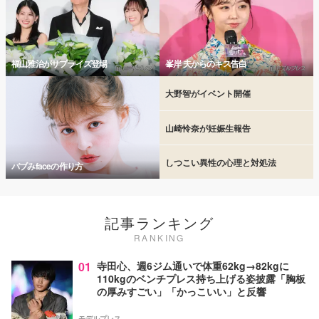
福山雅治がサプライズ登場
峯岸 夫からのキス告白
大野智がイベント開催
山崎怜奈が妊娠生報告
しつこい異性の心理と対処法
バブみfaceの作り方
記事ランキング
RANKING
01
寺田心、週6ジム通いで体重62kg→82kgに
110kgのベンチプレス持ち上げる姿披露「胸板
の厚みすごい」「かっこいい」と反響
モデルプレス