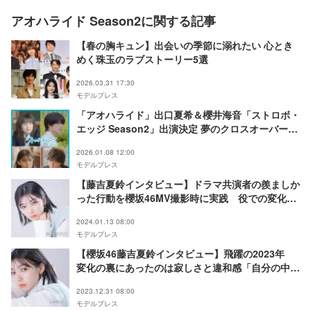
アオハライド Season2に関する記事
【春の胸キュン】出会いの季節に溺れたい 心とき
めく珠玉のラブストーリー5選
2026.03.31 17:30
モデルプレス
「アオハライド」出口夏希＆櫻井海音「ストロボ・
エッジ Season2」出演決定 夢のクロスオーバー実
現【コメント】
2026.01.08 12:00
モデルプレス
【藤吉夏鈴インタビュー】ドラマ共演者の羨ましか
った行動を櫻坂46MV撮影時に実践 役での変化は
「衝撃的な前髪でした（笑）」
2024.01.13 08:00
モデルプレス
【櫻坂46藤吉夏鈴インタビュー】飛躍の2023年
変化の裏にあったのは寂しさと違和感「自分の中で
矛盾してるんです」
2023.12.31 08:00
モデルプレス