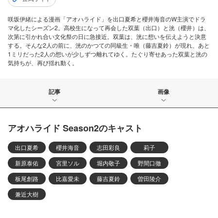
咲坂伊緒による漫画「アオハライド」を出口夏希と櫻井海音のW主演でドラ
マ化したシーズン2。高校生になって再会した双葉（出口）と洸（櫻井）は、
次第に引かれ合い文化祭の日に急接近。双葉は、洸に想いを伝えようと決意
する。そんな2人の前に、洸のかつての同級生・唯（藤吉夏鈴）が現れ、あと
1ミリだった2人の想いが少しずつ離れてゆく。たぐり寄せあった双葉と洸の
気持ちが、再び揺れ動く。
記事
画像
アオハライド Season2のキャスト
出口夏希
櫻井海音
志田彩良
莉子
新原泰佑
宮里ソル
堀内敬子
野間口徹
板尾創路
比嘉愛未
藤吉夏鈴
曽田陵介
兼近大樹