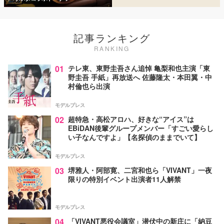
記事ランキング
RANKING
01
テレ東、東野圭吾さん追悼 亀梨和也主演「東
野圭吾 手紙」再放送へ 佐藤隆太・本田翼・中
村倫也ら出演
モデルプレス
02
超特急・高松アロハ、好きな“アイス”は
EBiDAN後輩グループメンバー「すごい愛らし
い子なんですよ」【名探偵のままでいて】
モデルプレス
03
堺雅人・阿部寛、二宮和也ら「VIVANT」一夜
限りの特別イベント出演者11人解禁
モデルプレス
04
「VIVANT悪役会議室」潜伏中の新庄に「納豆