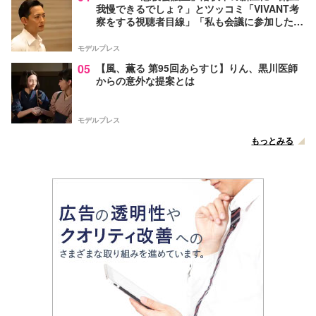
我慢できるでしょ？」とツッコミ「VIVANT考
察をする視聴者目線」「私も会議に参加した
い」と話題【ネタバレあり】
モデルプレス
05
【風、薫る 第95回あらすじ】りん、黒川医師
からの意外な提案とは
モデルプレス
もっとみる