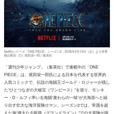
Netflixシリーズ「ONE PIECE」シーズン2：2026年3月10日（火）より世界
独占配信（C）尾田栄一郎／集英社
「週刊少年ジャンプ」（集英社）で連載中の「ONE
PIECE」は、尾田栄一郎氏による日本を代表する世界的
人気コミックで、伝説の海賊王ゴールド・ロジャーが残し
た“ひとつなぎの大秘宝（ワンピース）”を巡り、モンキ
ー・D・ルフィ率いる海賊“麦わらの一味”が大海原へと繰
り出す壮大な海洋冒険ロマン。シーズン2では、常識を超
えた海“偉大なる航路（グランドライン）”での大冒険が描