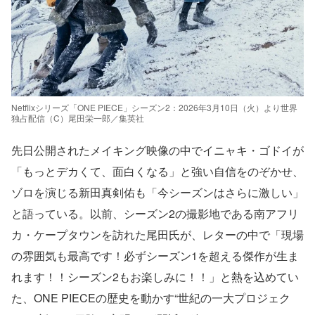
Netflixシリーズ「ONE PIECE」シーズン2：2026年3月10日（火）より世界
独占配信（C）尾田栄一郎／集英社
先日公開されたメイキング映像の中でイニャキ・ゴドイが
「もっとデカくて、面白くなる」と強い自信をのぞかせ、
ゾロを演じる新田真剣佑も「今シーズンはさらに激しい」
と語っている。以前、シーズン2の撮影地である南アフリ
カ・ケープタウンを訪れた尾田氏が、レターの中で「現場
の雰囲気も最高です！必ずシーズン1を超える傑作が生ま
れます！！シーズン2もお楽しみに！！」と熱を込めてい
た、ONE PIECEの歴史を動かす“世紀の一大プロジェク