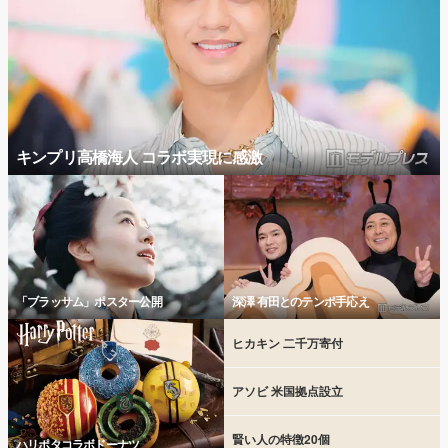
キンプリ高橋海人 コラボ実現に感激
「ブラッサム」ポスター公開
深澤 有田とのテンポ手応え
ヒカキン 二千万寄付
アソビ 米国拠点設立
賢い人の特徴20個
ハリポタコラボドーナツ