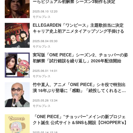
ーらビジュアル初解禁 シーズン3制作も決定
2025.08.10 12:20
モデルプレス
ELLEGARDEN「ワンピース」主題歌担当に決定
キャリア史上初アニメタイアップソング手掛ける
2025.08.04 05:30
モデルプレス
実写版「ONE PIECE」シーズン2、チョッパーの姿
初解禁「試行錯誤を繰り返し」2026年配信開始
2025.06.01 14:01
モデルプレス
竹中直人、アニメ「ONE PIECE」シキ役で特別出
演 16年ぶり登場に「感動」「続投してくれると
は」と反響
2025.05.26 13:34
モデルプレス
「ONE PIECE」“チョッパー”メインの新プロジェ
クト誕生 公式サイト＆SNSも開設【CHOPPER’s】
2025.05.14 15:16