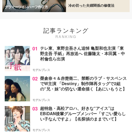
冷め切った夫婦関係の修復法
グラマーツインハーフ作り方
記事ランキング
RANKING
01
テレ東、東野圭吾さん追悼 亀梨和也主演「東
野圭吾 手紙」再放送へ 佐藤隆太・本田翼・中
村倫也ら出演
モデルプレス
02
榮倉奈々＆赤楚衛二、禁断のラブ・サスペンス
でW主演 「Destiny」制作陣再タッグで2組
の“兄・妹”の切ない運命描く【あにいもうと】
モデルプレス
03
超特急・高松アロハ、好きな“アイス”は
EBiDAN後輩グループメンバー「すごい愛らし
い子なんですよ」【名探偵のままでいて】
モデルプレス