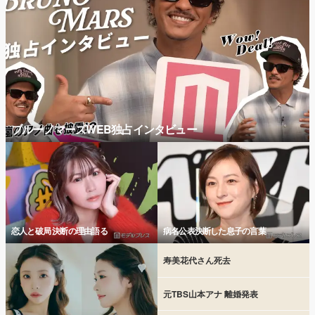
ブルーノマーズWEB独占インタビュー
恋人と破局 決断の理由語る
病名公表決断した息子の言葉
寿美花代さん死去
元TBS山本アナ 離婚発表