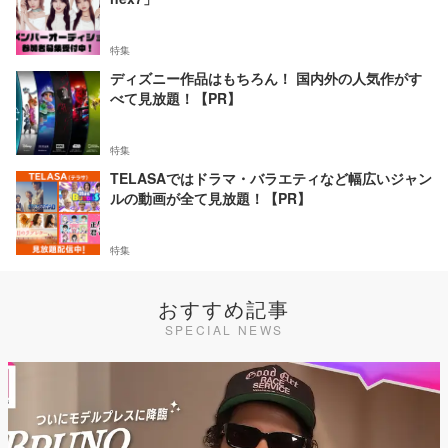
特集
ディズニー作品はもちろん！ 国内外の人気作がす
べて見放題！【PR】
特集
TELASAではドラマ・バラエティなど幅広いジャン
ルの動画が全て見放題！【PR】
特集
おすすめ記事
SPECIAL NEWS