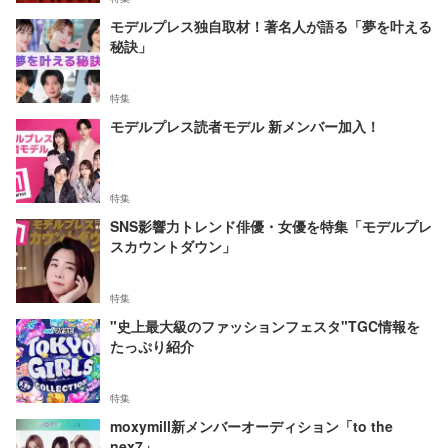
モデルプレス独自取材！著名人が語る「夢を叶える
秘訣」
特集
モデルプレス読者モデル 新メンバー加入！
特集
SNS影響力トレンド俳優・女優を特集「モデルプレ
スカウントダウン」
特集
"史上最大級のファッションフェスタ"TGC情報を
たっぷり紹介
特集
moxymill新メンバーオーディション「to the
nex7」