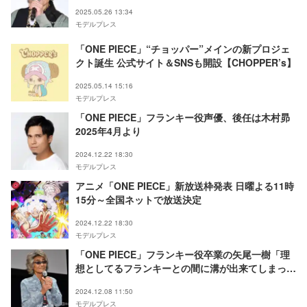
は」と反響
2025.05.26 13:34
モデルプレス
「ONE PIECE」“チョッパー”メインの新プロジェ
クト誕生 公式サイト＆SNSも開設【CHOPPER’s】
2025.05.14 15:16
モデルプレス
「ONE PIECE」フランキー役声優、後任は木村昴
2025年4月より
2024.12.22 18:30
モデルプレス
アニメ「ONE PIECE」新放送枠発表 日曜よる11時
15分～全国ネットで放送決定
2024.12.22 18:30
モデルプレス
「ONE PIECE」フランキー役卒業の矢尾一樹「理
想としてるフランキーとの間に溝が出来てしまっ
た」演じる中での葛藤・後任にも言及
2024.12.08 11:50
モデルプレス