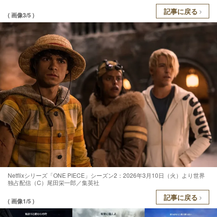
記事に戻る
( 画像3/5 )
Netflixシリーズ「ONE PIECE」シーズン2：2026年3月10日（火）より世界
独占配信（C）尾田栄一郎／集英社
記事に戻る
( 画像1/5 )