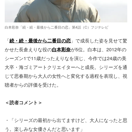
白本彩奈「続・続・最後から二番目の恋」第4話（C）フジテレビ
「
続・続・最後から二番目の恋
」で成長した姿を見せて驚
かせた長倉えりな役の
白本彩奈
が5位。白本は、2012年の
シーズン1で11歳だったえりなを演じ、今作では24歳の美
大卒・海ゴミアートクリエイターへと成長。シリーズを通
じて思春期から大人の女性へと変化する過程を表現し、視
聴者からの評価を受けた。
＜読者コメント＞
・「シリーズの最初から出てますけど、大人になったと思
う。楽しみな女優さんだと思います」