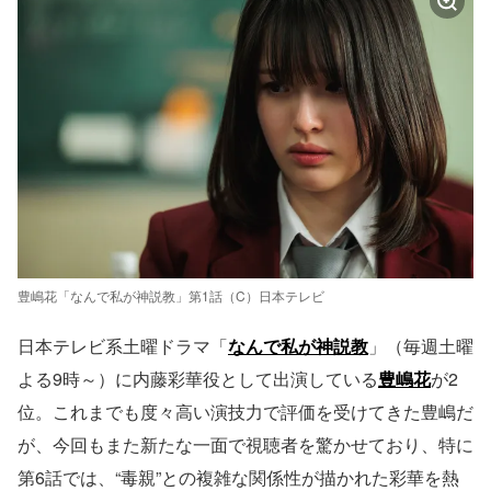
豊嶋花「なんで私が神説教」第1話（C）日本テレビ
日本テレビ系土曜ドラマ「
なんで私が神説教
」（毎週土曜
よる9時～）に内藤彩華役として出演している
豊嶋花
が2
位。これまでも度々高い演技力で評価を受けてきた豊嶋だ
が、今回もまた新たな一面で視聴者を驚かせており、特に
第6話では、“毒親”との複雑な関係性が描かれた彩華を熱