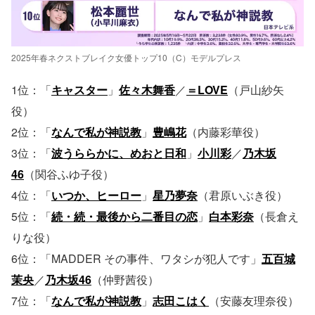
2025年春ネクストブレイク女優トップ10（C）モデルプレス
1位：「
キャスター
」
佐々木舞香
／
＝LOVE
（戸山紗矢
役）
2位：「
なんで私が神説教
」
豊嶋花
（内藤彩華役）
3位：「
波うららかに、めおと日和
」
小川彩
／
乃木坂
46
（関谷ふゆ子役）
4位：「
いつか、ヒーロー
」
星乃夢奈
（君原いぶき役）
5位：「
続・続・最後から二番目の恋
」
白本彩奈
（長倉え
りな役）
6位：「MADDER その事件、ワタシが犯人です」
五百城
茉央
／
乃木坂46
（仲野茜役）
7位：「
なんで私が神説教
」
志田こはく
（安藤友理奈役）