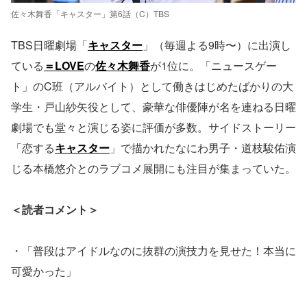
佐々木舞香「キャスター」第6話（C）TBS
TBS日曜劇場「
キャスター
」（毎週よる9時〜）に出演し
ている
＝LOVE
の
佐々木舞香
が1位に。「ニュースゲー
ト」のC班（アルバイト）として働きはじめたばかりの大
学生・戸山紗矢役として、豪華な俳優陣が名を連ねる日曜
劇場でも堂々と演じる姿に評価が多数。サイドストーリー
「恋する
キャスター
」で描かれたなにわ男子・道枝駿佑演
じる本橋悠介とのラブコメ展開にも注目が集まっていた。
＜読者コメント＞
・「普段はアイドルなのに抜群の演技力を見せた！本当に
可愛かった」