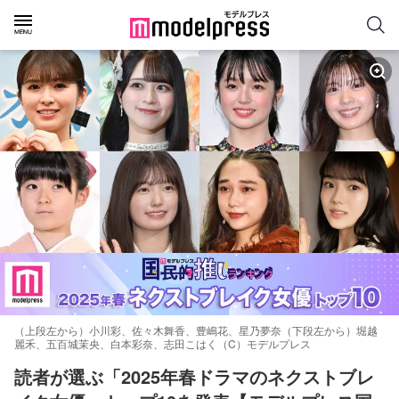
（上段左から）小川彩、佐々木舞香、豊嶋花、星乃夢奈（下段左から）堀越
麗禾、五百城茉央、白本彩奈、志田こはく（C）モデルプレス
読者が選ぶ「2025年春ドラマのネクストブレ