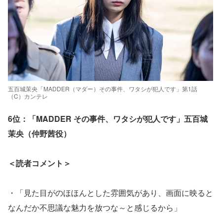
五百城茉央「MADDER（マダー）その事件、ワタシが犯人です」第1話
（C）カンテレ
6位：「MADDER その事件、ワタシが犯人です」五百城
茉央（仲野茜役）
＜読者コメント＞
・「見た目がのほほんとした雰囲気があり、画面に映ると
なんだか不思議な魅力を放つな～と感じるから」