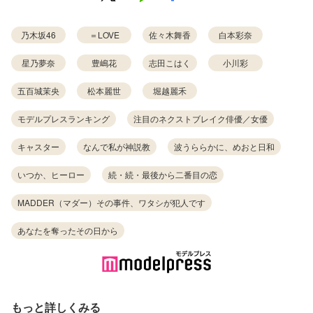
乃木坂46
＝LOVE
佐々木舞香
白本彩奈
星乃夢奈
豊嶋花
志田こはく
小川彩
五百城茉央
松本麗世
堀越麗禾
モデルプレスランキング
注目のネクストブレイク俳優／女優
キャスター
なんで私が神説教
波うららかに、めおと日和
いつか、ヒーロー
続・続・最後から二番目の恋
MADDER（マダー）その事件、ワタシが犯人です
あなたを奪ったその日から
もっと詳しくみる