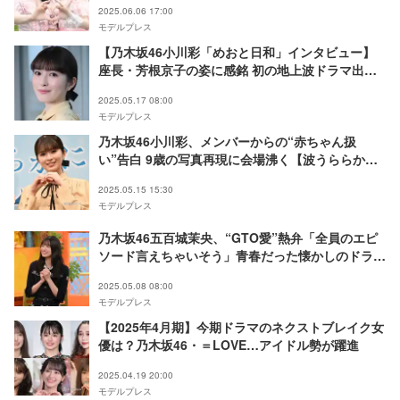
2025.06.06 17:00
モデルプレス
【乃木坂46小川彩「めおと日和」インタビュー】
座長・芳根京子の姿に感銘 初の地上波ドラマ出演
は「学びの日々」
2025.05.17 08:00
モデルプレス
乃木坂46小川彩、メンバーからの“赤ちゃん扱
い”告白 9歳の写真再現に会場沸く【波うららか
に、めおと日和】
2025.05.15 15:30
モデルプレス
乃木坂46五百城茉央、“GTO愛”熱弁「全員のエピ
ソード言えちゃいそう」青春だった懐かしのドラマ
BEST10発表
2025.05.08 08:00
モデルプレス
【2025年4月期】今期ドラマのネクストブレイク女
優は？乃木坂46・＝LOVE…アイドル勢が躍進
2025.04.19 20:00
モデルプレス