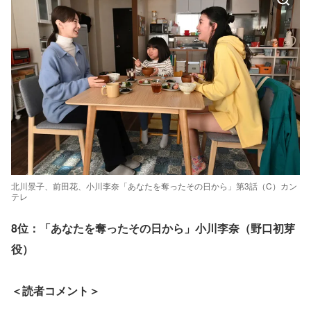
北川景子、前田花、小川李奈「あなたを奪ったその日から」第3話（C）カン
テレ
8位：「あなたを奪ったその日から」小川李奈（野口初芽
役）
＜読者コメント＞