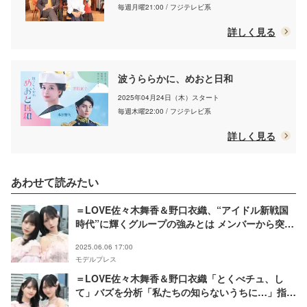
毎週月曜21:00 / フジテレビ系
詳しく見る
波うららかに、めおと日和
2025年04月24日（木）スタート
毎週木曜22:00 / フジテレビ系
詳しく見る
あわせて読みたい
＝LOVE佐々木舞香＆野口衣織、“アイドル新戦国
時代”に輝くグループの強みとは メンバーから突然
の呼び出し・弾丸旅行…プライベート事情明らかに
2025.06.06 17:00
【インタビュー後編】
モデルプレス
＝LOVE佐々木舞香＆野口衣織「とくべチュ、し
て」バズを分析「私たちの知らないうちに…」指原
莉乃のプロデュース力に感銘【インタビュー前編】