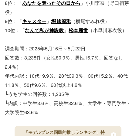
8位：「
あなたを奪ったその日から
」小川李奈（野口初芽
役）
9位：「
キャスター
」
堀越麗禾
（横尾すみれ役）
10位：「
なんで私が神説教
」
松本麗世
（小早川麻衣役）
調査期間：2025年5月16日～5月22日
回答数：3,238件（女性80.9％、男性16.7％、回答なし
2.4％）
年代内訳：10代19.9％、20代39.3％、30代15.2％、40代
11.8％、50代9.6％、60代以上4.2％
└うち学生の回答数：1,235件
└内訳：中学生3.6％、高校生32.6％、大学生・専門学生・
大学院生63.6％
「モデルプレス国民的推しランキング」特