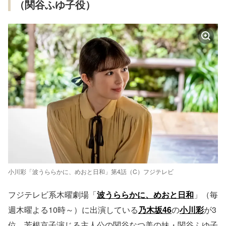
（関谷ふゆ子役）
小川彩「波うららかに、めおと日和」第4話（C）フジテレビ
フジテレビ系木曜劇場「
波うららかに、めおと日和
」（毎
週木曜よる10時～）に出演している
乃木坂46
の
小川彩
が3
位。芳根京子演じる主人公の関谷なつ美の妹・関谷ふゆ子