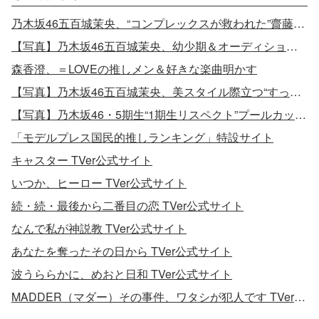
乃木坂46五百城茉央、“コンプレックスが救われた”齋藤飛鳥からのメッセージとは？
【写真】乃木坂46五百城茉央、幼少期＆オーディション時の写真公開
森香澄、＝LOVEの推しメン＆好きな楽曲明かす
【写真】乃木坂46五百城茉央、美スタイル際立つ“すっぴん×ポニテ”姿
【写真】乃木坂46・5期生“1期生リスペクト”プールカット解禁
「モデルプレス国民的推しランキング」特設サイト
キャスター TVer公式サイト
いつか、ヒーロー TVer公式サイト
続・続・最後から二番目の恋 TVer公式サイト
なんで私が神説教 TVer公式サイト
あなたを奪ったその日から TVer公式サイト
波うららかに、めおと日和 TVer公式サイト
MADDER（マダー）その事件、ワタシが犯人です TVer公式サイト