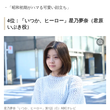
・「昭和初期がハマる可愛い顔立ち」
4位：「いつか、ヒーロー」星乃夢奈（君原
いぶき役）
星乃夢奈「いつか、ヒーロー」第1話（C）ABCテレビ