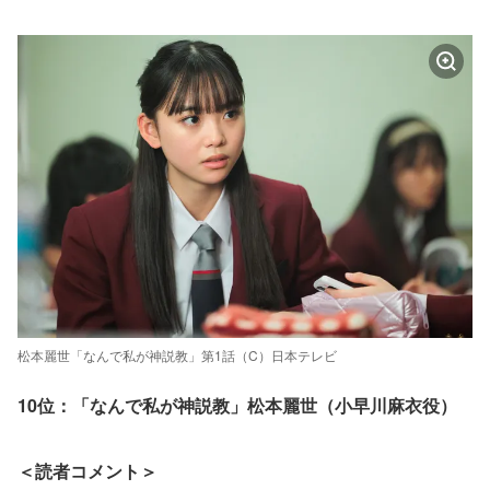
松本麗世「なんで私が神説教」第1話（C）日本テレビ
10位：「なんで私が神説教」松本麗世（小早川麻衣役）
＜読者コメント＞