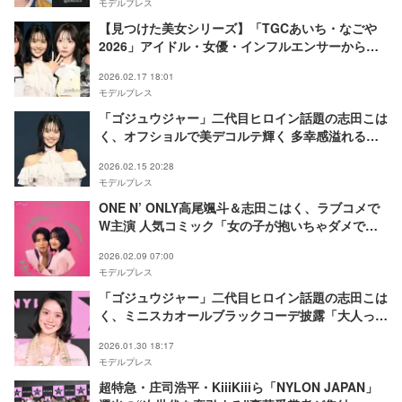
モデルプレス
【見つけた美女シリーズ】「TGCあいち・なごや
2026」アイドル・女優・インフルエンサーから注
目の4人
2026.02.17 18:01
モデルプレス
「ゴジュウジャー」二代目ヒロイン話題の志田こは
く、オフショルで美デコルテ輝く 多幸感溢れる春
っぽピンクコーデ【TGCあいち・なごや2026】
2026.02.15 20:28
モデルプレス
ONE N’ ONLY高尾颯斗＆志田こはく、ラブコメで
W主演 人気コミック「女の子が抱いちゃダメです
か？」ドラマ化【コメント】
2026.02.09 07:00
モデルプレス
「ゴジュウジャー」二代目ヒロイン話題の志田こは
く、ミニスカオールブラックコーデ披露「大人っぽ
い」「抜群のスタイル」と反響
2026.01.30 18:17
モデルプレス
超特急・庄司浩平・KiiiKiiiら「NYLON JAPAN」