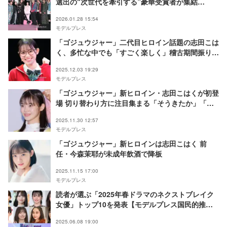
選出の“次世代を牽引する”豪華受賞者が集結
【「NYLON’S NEXT 2026 AWARDS」写真特集】
2026.01.28 15:54
モデルプレス
「ゴジュウジャー」二代目ヒロイン話題の志田こは
く、多忙な中でも「すごく楽しく」稽古期間振り返
る「ずっと動いていたいタイプなので」【ロボコォ
2025.12.03 19:29
ォォン！-ROBOT COOONTEST!-】
モデルプレス
「ゴジュウジャー」新ヒロイン・志田こはくが初登
場 切り替わり方に注目集まる「そうきたか」「説
得力ある」前任・今森茉耶が未成年飲酒で降板
2025.11.30 12:57
モデルプレス
「ゴジュウジャー」新ヒロインは志田こはく 前
任・今森茉耶が未成年飲酒で降板
2025.11.15 17:00
モデルプレス
読者が選ぶ「2025年春ドラマのネクストブレイク
女優」トップ10を発表【モデルプレス国民的推し
ランキング】
2025.06.08 19:00