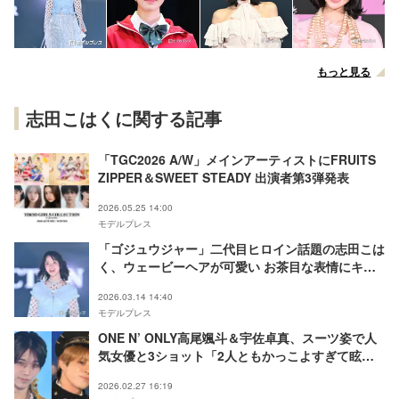
もっと見る
志田こはくに関する記事
「TGC2026 A/W」メインアーティストにFRUITS
ZIPPER＆SWEET STEADY 出演者第3弾発表
2026.05.25 14:00
モデルプレス
「ゴジュウジャー」二代目ヒロイン話題の志田こは
く、ウェービーヘアが可愛い お茶目な表情にキュ
ン【TGC2026 S/S】
2026.03.14 14:40
モデルプレス
ONE N’ ONLY高尾颯斗＆宇佐卓真、スーツ姿で人
気女優と3ショット「2人ともかっこよすぎて眩し
い」「わちゃわちゃ感が最高」
2026.02.27 16:19