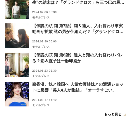
生”の結末は？「グランドクロス」ら三つ巴の最大
決戦へ
2024.09.06 06:30
モデルプレス
【伝説の頭 翔 第7話】翔＆達人、入れ替わり事実
動画が拡散 謎の男が仕組んだ？「グランドクロ
ス」内部分裂の危機か
2024.08.30 06:00
モデルプレス
【伝説の頭 翔 第6話】達人と翔の入れ替わりバレ
る？彩＆直子は一触即発か
2024.08.23 06:30
モデルプレス
森香澄、妹と韓国へ 人気女優姉妹との遭遇ショッ
トに反響「美人4人が集結」「オーラすごい」
2024.08.17 14:42
モデルプレス
もっと見る