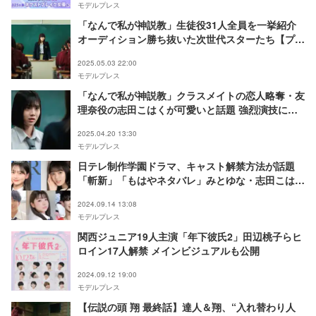
モデルプレス
「なんで私が神説教」生徒役31人全員を一挙紹介
オーディション勝ち抜いた次世代スターたち【プロ
フィール・これまでの出演作】
2025.05.03 22:00
モデルプレス
「なんで私が神説教」クラスメイトの恋人略奪・友
理奈役の志田こはくが可愛いと話題 強烈演技に反
響【プロフィール】
2025.04.20 13:30
モデルプレス
日テレ制作学園ドラマ、キャスト解禁方法が話題
「斬新」「もはやネタバレ」みとゆな・志田こは
く・中島結音ら出演
2024.09.14 13:08
モデルプレス
関西ジュニア19人主演「年下彼氏2」田辺桃子らヒ
ロイン17人解禁 メインビジュアルも公開
2024.09.12 19:00
モデルプレス
【伝説の頭 翔 最終話】達人＆翔、“入れ替わり人