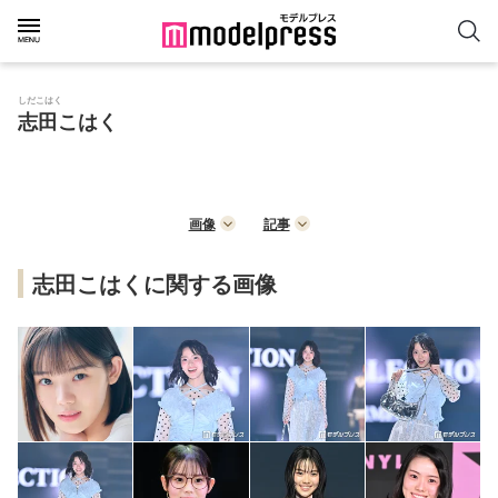
しだこはく
志田こはく
画像
記事
志田こはくに関する画像